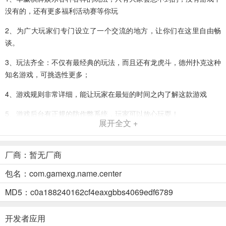
没有的，还有更多福利活动赛等你玩
2、为广大玩家们专门设立了一个交流的地方，让你们在这里自由畅
谈。
3、玩法齐全：不仅有最经典的玩法，而且还有龙虎斗，德州扑克这种
知名游戏，可挑选性更多；
4、游戏规则非常详细，能让玩家在最短的时间之内了解这款游戏
5、游戏后台有正规的防作弊系统，玩家可以放心玩耍！
展开全文 +
华赢棋牌娱乐背景
1、游戏官方会不定期的举办各种比赛活动，每一个玩家都可以去踊跃
厂商：暂无厂商
报名参加，赢取百万金币红包、话费等等
包名：com.gamexg.name.center
2、人性化设计的操作系统，轻松点击，还有真人美女荷官在线发牌，
MD5：c0a188240162cf4eaxgbbs4069edf6789
使用各种动态表情互动，竞技聊天两不误，还可以轻松交友哦！
3、支持同城匹配玩法，说不定还可以挑战熟悉的人
开发者应用