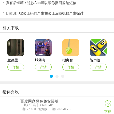
真有后悔药：这款App可以帮你撤回尴尬短信
筒：一筒、二筒、三筒、四筒、五筒、六筒、七筒、八筒、九筒
Discuz! X2验证码的产生和验证及随机数产生探讨
风：东风、南风、西风、北风
相关下载
字：红中、发财、白板
4人参与游戏，分别为东、南、西、北，首轮东家为庄家，其余均为闲
家。游戏开始，庄家分得17张牌，闲家每人16张。
兰德里纳河的隧道(恐怖逃生游戏)
城堡奇袭最新安卓版
指尖智力狂欢最新安卓版
智力速战营最新安卓版
详情
详情
详情
详情
猜你喜欢
挖个金矿最新安卓版
全民消箭头(箭头消除领红包)
菇菇种植日记
大雄生化危机复刻(哆啦A梦冒险游戏)
百度网盘绿色免安装版
详情
详情
详情
详情
其它工具
366.81 MB
v7.37.0.5官方版
2026-06-19
下载