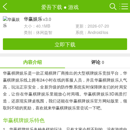
爱吾下载
●
游戏
v3.0
华赢娱乐
大小：40.1MB
更新：2026-07-20
类别：
休闲益智
系统：Android/ios
立即下载
内容介绍
评论
0
华赢棋牌娱乐是一款正规棋牌厂商推出的大型棋牌娱乐竞技平台，华
赢棋牌娱乐线上拥有24小时在线的客服人员，并且华赢棋牌娱乐人气
高，玩法正宗安全，全新升级的防作弊系统实时保障牌友们的对局安
全，让你在华赢棋牌娱乐里能放心对局哦。华赢棋牌娱乐3D画质打
造，还原现实牌桌氛围，我们还能在华赢棋牌娱乐官方网站版里，领
取到不错的奖励，喜欢就来华赢棋牌娱乐里尝试一下吧。
华赢棋牌娱乐特色
1、华赢棋牌娱乐各种各样的玩法，只有大家会想不到的，没有游戏中