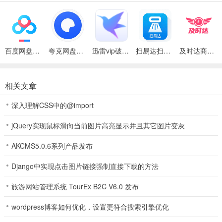
4、对战加注功能，让你在获胜之后获得双倍的奖励和乐趣。
5、不同竞技水平，可以选择不同竞技场次，适合提升自身牌技。
华赢棋牌娱乐优势
百度网盘绿色免安装Pc电脑版
夸克网盘官方正式版
迅雷vip破解版永久会员2024版
扫易达扫描仪最新安卓版
及时达商家(同城配送App)
1、质量过硬、拥有高水平研发团队，只需要超低的流量就能运行；
2、华赢棋牌娱乐精致到位的场景设置，玩家代入感十分强烈
相关文章
3、没有任何可以充钱的玩法，玩家在线赚钱，下载该棋牌就可以成为
深入理解CSS中的@import
百万的土豪。
jQuery实现鼠标滑向当前图片高亮显示并且其它图片变灰
4、没有任何的门槛，登录不收取手续费，免费邀请好友进入游戏房
间，支持房内开局；
AKCMS5.0.6系列产品发布
Django中实现点击图片链接强制直接下载的方法
华赢棋牌娱乐规则
每种牌4张，共136张牌。包括：
旅游网站管理系统 TourEx B2C V6.0 发布
条：一条、二条、三条、四条、五条、六条、七条、八条、九条
wordpress博客如何优化，设置更符合搜索引擎优化
万：一万、二万、三万、四万、五万、六万、七万、八万、九万