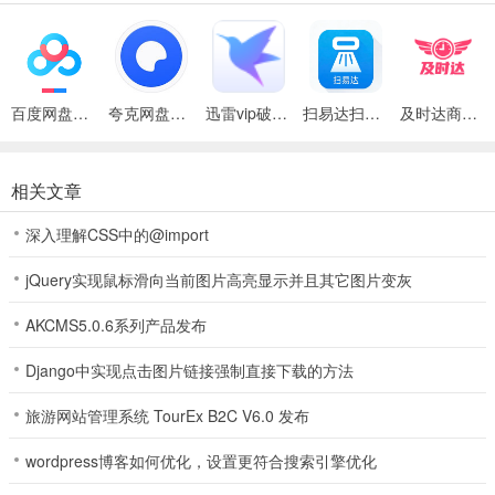
趣玩棋牌娱乐旧版本玩法
一、基础说明
1、李逵可通过不断劈鱼将自己倍率从40增长到400多倍
百度网盘绿色免安装Pc电脑版
夸克网盘官方正式版
迅雷vip破解版永久会员2024版
扫易达扫描仪最新安卓版
及时达商家(同城配送App)
2、创新的局部炸弹、超级炸弹、定屏炸弹，三种炸弹，具有大规模的
杀伤力
相关文章
3、创新的定屏炸弹，打中定屏炸弹得20倍奖励，并定住全屏所有的
鱼
深入理解CSS中的@import
4、强大的锁定功能，按下键可以锁定10倍以上的鱼或同类炸弹及组
jQuery实现鼠标滑向当前图片高亮显示并且其它图片变灰
合的鱼，让玩家不放过任何鱼类，想打哪就打哪
AKCMS5.0.6系列产品发布
5、新增大三元、大四喜功能奖项
Django中实现点击图片链接强制直接下载的方法
6、双炮管开屏，50炮以上三炮三网，100炮以上四炮四网"最大上限
9900炮"
旅游网站管理系统 TourEx B2C V6.0 发布
7、能量炮加快捕鱼速度，威力强劲。
wordpress博客如何优化，设置更符合搜索引擎优化
二、操作方法