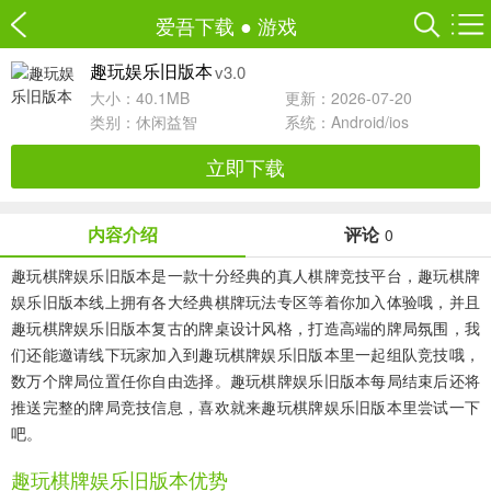
爱吾下载
●
游戏
v3.0
趣玩娱乐旧版本
大小：40.1MB
更新：2026-07-20
类别：
休闲益智
系统：Android/ios
立即下载
内容介绍
评论
0
趣玩棋牌娱乐旧版本是一款十分经典的真人棋牌竞技平台，趣玩棋牌
娱乐旧版本线上拥有各大经典棋牌玩法专区等着你加入体验哦，并且
趣玩棋牌娱乐旧版本复古的牌桌设计风格，打造高端的牌局氛围，我
们还能邀请线下玩家加入到趣玩棋牌娱乐旧版本里一起组队竞技哦，
数万个牌局位置任你自由选择。趣玩棋牌娱乐旧版本每局结束后还将
推送完整的牌局竞技信息，喜欢就来趣玩棋牌娱乐旧版本里尝试一下
吧。
趣玩棋牌娱乐旧版本优势