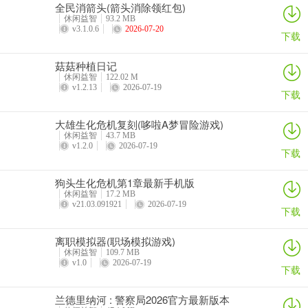
全民消箭头(箭头消除领红包)
休闲益智
93.2 MB
v3.1.0.6
2026-07-20
下载
菇菇种植日记
休闲益智
122.02 M
v1.2.13
2026-07-19
下载
大雄生化危机复刻(哆啦A梦冒险游戏)
休闲益智
43.7 MB
v1.2.0
2026-07-19
下载
狗头生化危机第1章最新手机版
休闲益智
17.2 MB
v21.03.091921
2026-07-19
下载
离职模拟器(职场模拟游戏)
休闲益智
109.7 MB
v1.0
2026-07-19
下载
兰德里纳河 : 警察局2026官方最新版本