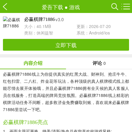
爱吾下载
●
游戏
v3.0
必赢棋牌71886
大小：40.1MB
更新：2026-07-20
类别：
休闲益智
系统：Android/ios
立即下载
内容介绍
评论
0
必赢棋牌71886线上为你提供真实的红黑大战、财神到、抢庄牛牛、
红包扫雷、二八杠、炸金花等玩法，各种顶级的真人棋牌模式线上都
能尽情去展开体验哦，并且必赢棋牌71886拥有全天候的真人客服人
员在线服务，打造高端的牌局竞技氛围。必赢棋牌71886线上精彩的
棋牌活动任务不间断，超多救济金免费赚取到账，喜欢就来必赢棋牌
71886里尝试一下吧。
必赢棋牌71886亮点
1、画面主题可更换，绝美/清新/热血总有您喜欢的游戏风格;