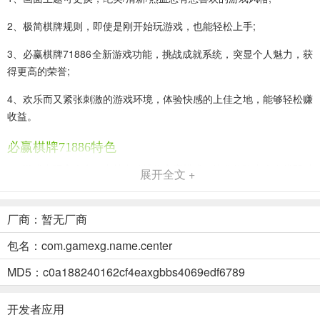
2、极简棋牌规则，即使是刚开始玩游戏，也能轻松上手;
3、必赢棋牌71886全新游戏功能，挑战成就系统，突显个人魅力，获
得更高的荣誉;
4、欢乐而又紧张刺激的游戏环境，体验快感的上佳之地，能够轻松赚
收益。
必赢棋牌71886特色
1、游戏内玩家众多，支持自动排位竞赛模式，让你体验真人在线即时
展开全文 +
对决的快感。
2、必赢棋牌71886专属房结合正宗的本土棋牌玩法，打造属于自己的
厂商：暂无厂商
个性化房间。
包名：com.gamexg.name.center
3、专业团队用心打造，超赞的画面和音效，千万牌友首选平台，周末
MD5：c0a188240162cf4eaxgbbs4069edf6789
约局必备。
4、24小时客服全天为你服务，随时处理，快速回复，解决问题，陪
开发者应用