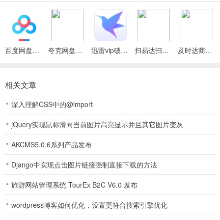
你嗨到天亮。
必赢棋牌71886玩法
百人牛牛的技巧
百度网盘绿色免安装Pc电脑版
夸克网盘官方正式版
迅雷vip破解版永久会员2024版
扫易达扫描仪最新安卓版
及时达商家(同城配送App)
技巧一：不跟注
在百人牛牛游戏中，不要盲目的跟注(不是哪副闲家的牌的押注的金币
相关文章
最大，那就一定会赢)，如果仔细观察，你就会发现一个非常有用的功
能—“走势图”，千万不要怀疑小嘉的话，因为小编我玩这个游戏就靠
深入理解CSS中的@import
这个功能赢了不少金币。虽然这个功能不能准确的让我们知道下一把
的输赢(那肯定不能让你知道啊)，但是可以通过观察走势图的情况找
jQuery实现鼠标滑向当前图片高亮显示并且其它图片变灰
出整个游戏的大致规律，预测下一把的情况。
AKCMS5.0.6系列产品发布
技巧二：上庄
Django中实现点击图片链接强制直接下载的方法
想要一夜暴富在百人牛牛中也不是不可以，但是也不是说只要上庄的
就可以赢。毕竟游戏有输有赢。这时候，我们就必须把握好时机，根
旅游网站管理系统 TourEx B2C V6.0 发布
据小嘉玩这个游戏的经验，第一点就是—每逢大输比大赢，意思是什
wordpress博客如何优化，设置更符合搜索引擎优化
么呢?意思就是：如果庄家在游戏中如果出现了一次全输的情况(即庄
家的牌最小)，那么下一次庄家全赢的几率基本上可以达到80%。