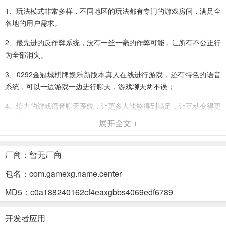
1、玩法模式非常多样，不同地区的玩法都有专门的游戏房间，满足全
各地的用户需求。
2、最先进的反作弊系统，没有一丝一毫的作弊可能，让所有不公正行
为全部消失。
3、0292金冠城棋牌娱乐新版本真人在线进行游戏，还有特色的语音
系统，可以一边游戏一边进行聊天，游戏聊天两不误；
4、给力的游戏语音聊天系统，让更多人能够得到满足，让互动变得更
加的简单!
展开全文 +
0292金冠城棋牌娱乐新版本特色
厂商：暂无厂商
1、添加了非常多且精美的特效且，玩起来非常有体验感更让人爱不释
手
包名：com.gamexg.name.center
2、支持多种登录方式，无论是微信登录还是游客登录，都不用复杂的
MD5：c0a188240162cf4eaxgbbs4069edf6789
棋牌注册流程
开发者应用
3、全天二十四小时在线客服，为广大玩家解决所有游戏中遇到的各种