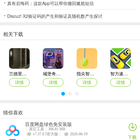
真有后悔药：这款App可以帮你撤回尴尬短信
2、绿色纯净无广告，给玩家带来最舒适的棋牌对战体验
Discuz! X2验证码的产生和验证及随机数产生探讨
3、新人注册会赠送大量的金币，在线奖励可以领取大量的金币
4、0292金冠城棋牌娱乐新版本新颖的棋牌玩法，给您特别的游戏体
相关下载
验。
0292金冠城棋牌娱乐新版本玩法
捕鱼游戏技巧口诀分享
迎面而来要打头,背身而去不追尾
兰德里纳河的隧道(恐怖逃生游戏)
城堡奇袭最新安卓版
指尖智力狂欢最新安卓版
智力速战营最新安卓版
详情
详情
详情
详情
但凡玩过捕鱼的朋友都了解这么一个规律,向自己炮台迎面游过来的鱼
是最容易成功拿下的,而背对自己炮台向相反方向游动的鱼几乎是不可
能打下,这和游戏算法有很大关系,因为捕鱼设计的时候头部是最重点的
击打区域,也是捕鱼成功率最高的区域,然后其他部位的概率由头至尾依
猜你喜欢
次降低,所以我们在打鱼过程中,尤其是针对大鱼要选择迎面而来的鱼,
挖个金矿最新安卓版
全民消箭头(箭头消除领红包)
菇菇种植日记
大雄生化危机复刻(哆啦A梦冒险游戏)
还要瞄准他们的头部.
百度网盘绿色免安装版
详情
详情
详情
详情
其它工具
366.81 MB
一炮多鱼获利最多
v7.37.0.5官方版
2026-06-19
下载