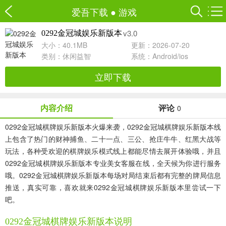
爱吾下载
●
游戏
v3.0
0292金冠城娱乐新版本
大小：40.1MB
更新：2026-07-20
类别：
休闲益智
系统：Android/ios
立即下载
内容介绍
评论
0
0292金冠城棋牌娱乐新版本火爆来袭，0292金冠城棋牌娱乐新版本线
上包含了热门的财神捕鱼、二十一点、三公、抢庄牛牛、红黑大战等
玩法，各种受欢迎的棋牌娱乐模式线上都能尽情去展开体验哦，并且
0292金冠城棋牌娱乐新版本专业美女客服在线，全天候为你进行服务
哦。0292金冠城棋牌娱乐新版本每场对局结束后都有完整的牌局信息
推送，真实可靠，喜欢就来0292金冠城棋牌娱乐新版本里尝试一下
吧。
0292金冠城棋牌娱乐新版本说明