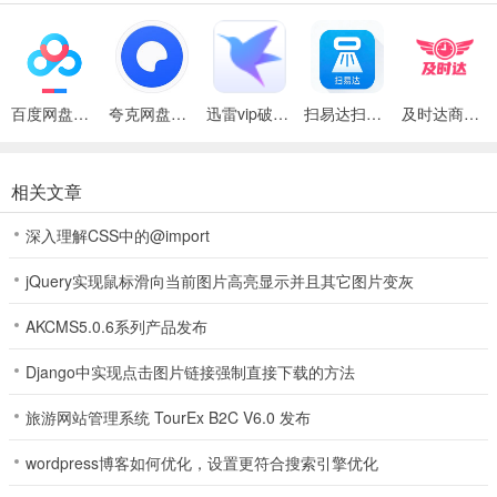
问题，保障玩家的游戏体验
4、现在新用户注册，就可以在平台里免费领取一份超豪华的新人大礼
包。
百度网盘绿色免安装Pc电脑版
夸克网盘官方正式版
迅雷vip破解版永久会员2024版
扫易达扫描仪最新安卓版
及时达商家(同城配送App)
0292金冠城棋牌娱乐新版本亮点
1、清新简约的游戏风格，人性化的操作设计;
相关文章
2、完善的排位系统，喇叭播报排名情况，展示你的辉煌战绩;
深入理解CSS中的@import
3、游戏画面流畅，让玩家有最佳的游戏体验，功能全面，没有复杂的
操作
jQuery实现鼠标滑向当前图片高亮显示并且其它图片变灰
4、作为最安全的棋牌平台游戏，每位玩家都需要使用身份证进行实名
AKCMS5.0.6系列产品发布
体验才能登录。
Django中实现点击图片链接强制直接下载的方法
5、输赢全靠牌技，只要牌技够好，奖励让你拿到手软。
旅游网站管理系统 TourEx B2C V6.0 发布
0292金冠城棋牌娱乐新版本优势
wordpress博客如何优化，设置更符合搜索引擎优化
1、每一场玩法都是真实刺激的，让你寂寞的心再次跳动起来