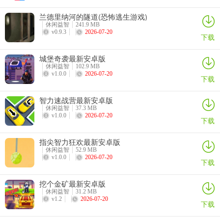
这句口诀从字面上就很容易理解,就是让玩家通过发射一枚炮弹拿下更
兰德里纳河的隧道(恐怖逃生游戏)
多的鱼,在实际游戏中这种操作方法就是将炮弹射入鱼群当中去,尤其是
休闲益智
241.9 MB
当很多鱼交错相会的时候是最佳时机,当他们汇集到一起的时候炮弹往
v0.9.3
2026-07-20
下载
往会对很多条鱼造成伤害,这时就有很大的可能一炮捕获多条鱼,如果运
气再好一点还能打下大鱼.
城堡奇袭最新安卓版
休闲益智
102.9 MB
v1.0.0
2026-07-20
借力捕鱼,补射获利
下载
借力就是借助同一桌其他玩家的力量,大家肯定会疑问,凭什么别的玩家
智力速战营最新安卓版
要帮助你,这里的"帮助"是建立在其他玩家贪心的基础上,很多玩家都会
休闲益智
37.3 MB
v1.0.0
2026-07-20
在游戏中瞄准大鱼猛打一通,但是打出大量炮弹后却没能打下,这条鱼在
下载
之前受到了大量炮弹的伤害,其自身的防御力已经很低,如果接下来能补
指尖智力狂欢最新安卓版
射上几发炮弹就能借助之前玩家的力量成功捕鱼.
休闲益智
52.9 MB
v1.0.0
2026-07-20
下载
挖个金矿最新安卓版
休闲益智
31.2 MB
v1.2
2026-07-20
下载