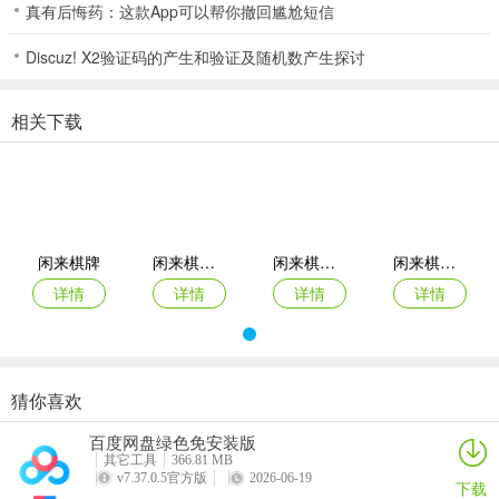
真有后悔药：这款App可以帮你撤回尴尬短信
6、我们在玩三张牌的时候，要懂得合理的进退才是最好的。在第一圈
Discuz! X2验证码的产生和验证及随机数产生探讨
的时候，如果都是比较有经验的玩家就都会选择暗牌跟注。因为每个
玩家都会对自己有信心，至少在没有看牌之前，闲来棋牌所以会想尽
相关下载
一切办法把筹码抬高，这才是主要的目的。
7、各种精品游戏合集，闲来棋牌多样玩法，其乐无穷；
闲来棋牌特色
1、麒麟棋牌0656是一款内容丰富的手机游戏平台，闲来棋牌包含了
闲来棋牌
闲来棋牌新版
闲来棋牌红包版
闲来棋牌app
斗地主游戏、麻将、三张、双扣等等，精致的游戏画面，极致的操作
详情
详情
详情
详情
体验，更多高手邀你来战，体验到前所未有的刺激!游戏特色：
2、24小时客服美女在线回答问题，解决你的​牌局问题~
3、贴心的界面设置，闲来棋牌让手机屏幕可以根据时间来调整明暗，
猜你喜欢
也可以自己手动来调节相关数据，让你长时间玩牌也不会觉得疲倦。
闲来棋牌app下载
悠闲来棋牌
福城闲来棋牌
百度网盘绿色免安装版
详情
详情
详情
4、海量的游戏玩家让你随时上线都能快速的找到对手，不管任何时
其它工具
366.81 MB
v7.37.0.5官方版
2026-06-19
间，每天24小时都有海量的全国玩家在线进行实时的对战。软件评测
下载