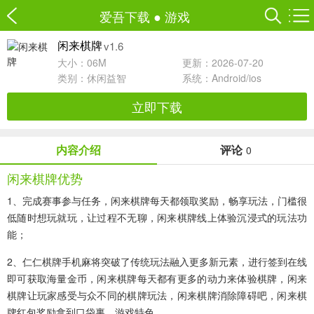
爱吾下载
●
游戏
v1.6
闲来棋牌
大小：06M
更新：2026-07-20
类别：
休闲益智
系统：Android/ios
立即下载
内容介绍
评论
0
闲来棋牌优势
1、完成赛事参与任务，闲来棋牌每天都领取奖励，畅享玩法，门槛很
低随时想玩就玩，让过程不无聊，闲来棋牌线上体验沉浸式的玩法功
能；
2、仁仁棋牌手机麻将突破了传统玩法融入更多新元素，进行签到在线
即可获取海量金币，闲来棋牌每天都有更多的动力来体验棋牌，闲来
棋牌让玩家感受与众不同的棋牌玩法，闲来棋牌消除障碍吧，闲来棋
牌红包奖励拿到口袋裏。游戏特色