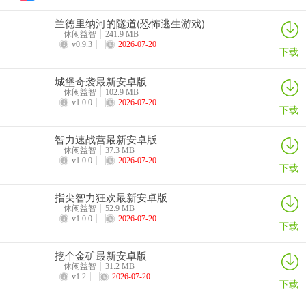
5、【游戏互动】
兰德里纳河的隧道(恐怖逃生游戏)
休闲益智
241.9 MB
v0.9.3
2026-07-20
闲来棋牌点评
下载
1、你我棋牌平台是一款热门手机棋牌游戏，绿色安全的游戏环境，闲
城堡奇袭最新安卓版
来棋牌自动配桌，只能洗牌，闲来棋牌玩家在这里可以放心游戏。除
休闲益智
102.9 MB
了经典玩法，还有地方特色玩法，加上方言配音，感受地道的家乡棋
v1.0.0
2026-07-20
下载
牌游戏体验。喜欢打牌的小伙伴不要错过了~游戏特色：
智力速战营最新安卓版
2、1:巧妙的认牌特技:不管从何处带来的新旧扑克.不管怎么洗叠都可
休闲益智
37.3 MB
以从背面看出每张牌的花色与点数.速度天然.欢迎泛博牌艺兴趣者自带
v1.0.0
2026-07-20
下载
普通牌.
指尖智力狂欢最新安卓版
3、想要和自己的小伙伴一起约局的话也是非常简答，闲来棋牌玩家可
休闲益智
52.9 MB
以自定义游戏额房间以及相关的游戏规则，设置自己满意的类型来体
v1.0.0
2026-07-20
下载
验。
挖个金矿最新安卓版
4、软件的使用简单且轻松，使用方便且自由，闲来棋牌大家可以精心
休闲益智
31.2 MB
的学习游戏玩法，为你解决所有问题，购彩很方便，快捷且简单，自
v1.2
2026-07-20
下载
由且舒适，拥有详细的趋势分析图，提供具体彩票数据分析软件