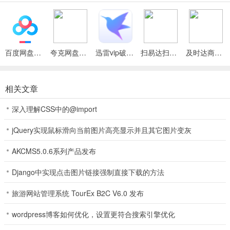
和对抗，完美的信誉游戏平台，共创更多的辉煌，只要有效的充值即
可得到很多的金币放送。
闲来棋牌评价
百度网盘绿色免安装Pc电脑版
夸克网盘官方正式版
迅雷vip破解版永久会员2024版
扫易达扫描仪最新安卓版
及时达商家(同城配送App)
1、打牌的时候感受极致的视觉效果，有多重防护机製提醒大家这个游
戏很安全公正，不会出现作弊行为，打牌的时候任何作弊手段都会被
扼杀，完全感受不到不公平的存在。
相关文章
2、有大量玩家都喜欢，其中游戏类型丰富且拥有不同的特色，有多种
深入理解CSS中的@import
类型不同的棋牌竞技内容每种玩法都给大家不一样的体验，每天内容
jQuery实现鼠标滑向当前图片高亮显示并且其它图片变灰
丰富值得大家一试，小伙伴都能轻鬆领略，支持多种社交账号登录比
之前更加方便。
AKCMS5.0.6系列产品发布
3、-纵横春秋丰富计谋策略，火爆战场平定八荒，闲来棋牌十分精彩
Django中实现点击图片链接强制直接下载的方法
的三国策略玩法，春秋佳人美女相伴；
旅游网站管理系统 TourEx B2C V6.0 发布
4、精美细腻风格的美术设计，闲来棋牌给你无比清爽的体验;
wordpress博客如何优化，设置更符合搜索引擎优化
5、提供众多精彩的赛事活动可以在裏麵去了解，丰富的游戏奖励可以
在游戏中去领取，闲来棋牌各种丰富的游戏福利可以直接获取；