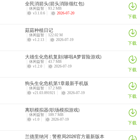
全民消箭头(箭头消除领红包)
5、清新的界面规划，游戏拥有着简单易懂功能界面布局，让你在进入
休闲益智
93.2 MB
v3.1.0.6
2026-07-20
游戏时可以轻松方便的选择。
下载
闲来棋牌游戏规则
菇菇种植日记
休闲益智
122.02 M
1、从视觉效果上给大家更熟悉的感觉，闲来棋牌尖端的游戏画质给玩
v1.2.13
2026-07-19
下载
家带来不一样的体验，游戏战斗的过程是非常的安全与可靠，随时随
地都能和好友一起在裏麵展开棋牌竞技。
大雄生化危机复刻(哆啦A梦冒险游戏)
休闲益智
43.7 MB
2、丰富多彩的游戏玩法平台，在其中包含了斗地主游戏游戏、斗牛、
v1.2.0
2026-07-19
下载
拼三张等，尽情刺激的即时线上对决。全民斗牛牛2026最新版喜欢理
由
狗头生化危机第1章最新手机版
休闲益智
17.2 MB
3、支持多种授权方式，无需繁琐的注册流程，一键登录轻松畅玩棋
v21.03.091921
2026-07-19
下载
牌，闲来棋牌游戏完全避免了违规和作弊行为。
离职模拟器(职场模拟游戏)
4、全部真人的竞技场没有机器人存在，带来公平公正的棋牌竞技对战
休闲益智
109.7 MB
玩法模式，多元化的游戏环境，拥有更多不一样的游戏体验，乐此不
v1.0
2026-07-19
下载
疲的牌技提升和公平对战方式。
兰德里纳河 : 警察局2026官方最新版本
5、众多游戏福袋奖励在游戏中去了解，感受各种不同的热门玩法去感