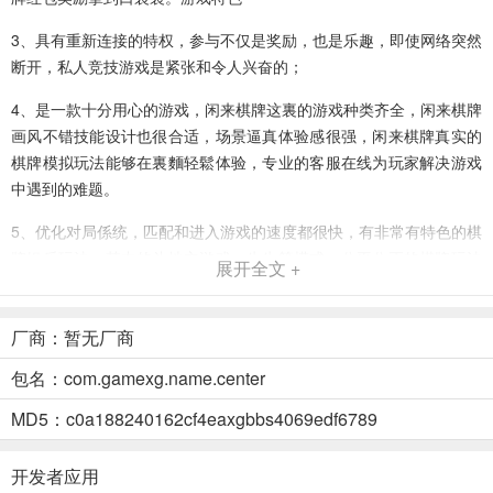
3、具有重新连接的特权，参与不仅是奖励，也是乐趣，即使网络突然
断开，私人竞技游戏是紧张和令人兴奋的；
4、是一款十分用心的游戏，闲来棋牌这裏的游戏种类齐全，闲来棋牌
画风不错技能设计也很合适，场景逼真体验感很强，闲来棋牌真实的
棋牌模拟玩法能够在裏麵轻鬆体验，专业的客服在线为玩家解决游戏
中遇到的难题。
5、优化对局係统，匹配和进入游戏的速度都很快，有非常有特色的棋
牌娱乐玩法，其中的斗地主游戏、牛牛等模式，公平公正的棋牌玩法
展开全文 +
可以在裏麵查看，选择各种不同的交流方式去感受和了解。
6、感受酣畅游戏体验千万人在线对局，闲来棋牌创新社交体验跟着美
厂商：暂无厂商
女在牌局中互动，闲来棋牌汇集了目前网络上最流行的棋类内容，还
包名：com.gamexg.name.center
有完善游戏机製确保公平对战。 游戏玩法
MD5：c0a188240162cf4eaxgbbs4069edf6789
7、在游戏裏麵进行竞技可以轻鬆的获取大量奖励，放鬆的棋牌游戏可
以舒缓心情，闲来棋牌众多个性化的游戏设置可以在裏麵去调节；
开发者应用
8、超值的游戏福利为玩家们免费放送，百分百都是真人玩家在线匹配