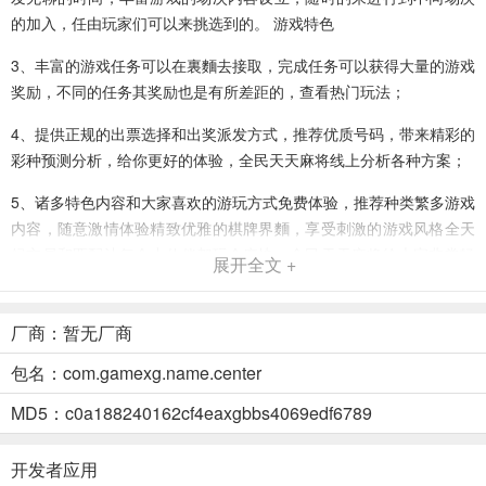
的加入，任由玩家们可以来挑选到的。 游戏特色
3、丰富的游戏任务可以在裏麵去接取，完成任务可以获得大量的游戏
奖励，不同的任务其奖励也是有所差距的，查看热门玩法；
4、提供正规的出票选择和出奖派发方式，推荐优质号码，带来精彩的
彩种预测分析，给你更好的体验，全民天天麻将线上分析各种方案；
5、诸多特色内容和大家喜欢的游玩方式免费体验，推荐种类繁多游戏
内容，随意激情体验精致优雅的棋牌界麵，享受刺激的游戏风格全天
候交易和匹配让每个小伙伴都玩个痛快，全民天天麻将给大家非常轻
展开全文 +
鬆开心的棋牌娱乐体验众多棋牌娱乐玩法。
6、但是后麵就会具有更多的不确定性因素，这是非常令人头疼的一个
厂商：暂无厂商
元素和一个因素了，与许多的高手玩家们进行牌技的切磋较量，优化
包名：com.gamexg.name.center
的游戏保证了客户端可以流畅平稳的运行。
MD5：c0a188240162cf4eaxgbbs4069edf6789
7、轻鬆获取相应的游戏奖励，汇集了全国各地热门的游戏规则在裏麵
去了解，自由切换不同的游戏模式在裏麵自由的去体验；
开发者应用