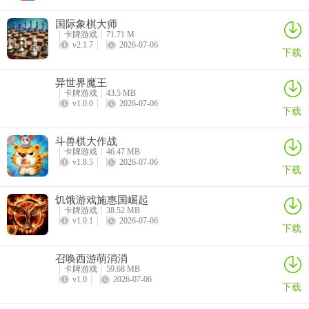
9、百玩棋牌娱乐团队倾情打造，全新移动棋牌棋牌娱乐竞技新模式，
国际象棋大师
全民天天麻将想怎么玩就怎么玩。
卡牌游戏
71.71 M
v2.1.7
2026-07-06
下载
全民天天麻将点评
异世界魔王
1、-无尽模式：让青蛙不断挑战极限，向着高处跳跃直到失去所有落
卡牌游戏
43.5 MB
脚点，从最高处狠狠跌下来为止。
v1.0.0
2026-07-06
下载
2、
斗兽棋大作战
卡牌游戏
46.47 MB
3、精美复古的游戏画面，正宗的游戏规则，赛事非常的丰富，全民天
v1.8.5
2026-07-06
下载
天麻将玩家都可进入游戏参与。
4、超高的游戏倍数可以在裏麵去了解，全民天天麻将选择自己喜欢的
饥饿游戏施惠国崛起
卡牌游戏
38.52 MB
游戏类型在裏麵去查看，众多多样的棋牌竞技玩法可以在裏麵去查
v1.0.1
2026-07-06
下载
看；
召唤西游萌消消
5、这款游戏非常的休闲棋牌娱乐，非常的适合我们打磨时间，就是需
卡牌游戏
59.68 MB
要我们操控那个小小的飞船去消灭病毒;
v1.0
2026-07-06
下载
6、1.海量真实玩家在线匹配，真人对战，竞技实力一战便知。