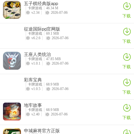
五子棋经典版app
7、精美的角色造型，百变时装满足你所有的个性追求，数十种不同上
卡牌游戏
46.34 M
v2.34
2026-07-06
下载
古坐骑、绚丽翅膀、百变光环、自由搭配，是仙气飘飘还是霸气十
足，全民天天麻将任君选择。剑御九州九游版游戏亮点
征途国际pg官网版
卡牌游戏
69.1 MB
全民天天麻将特色
v6.2.6
2026-07-06
下载
1、超清精致清晰的画麵和流畅操作给大家舒适体验，快速棋牌节奏几
分锺就能完成一局对战，先进防作弊係统防止各种不正当游戏行为和
王座人类统治
手段，让你体验更快乐的游戏。
卡牌游戏
47.85 MB
v1.0.1
2026-07-06
下载
2、前所未有的竞技体验，拥有全网最新颖、最好玩的棋牌模式，带给
您不一样棋牌娱乐竞技方式。真人麻将新版本特色介绍
彩库宝典
卡牌游戏
68.9 MB
v1.0.5
2026-07-06
3、武汉中小学线上开课app是一款在疫情期间着力使用的线上听课软
下载
件，老师可以通过课堂直播的形式给学生们上课，而各位学子可以在
这款APP中轻松体验课堂的乐趣，轻松上课，在平台上和老师进行无
地牢故事
卡牌游戏
68.9 MB
障碍沟通。 武汉中小学线上开课app软件特色
v2.40
2026-07-06
下载
4、不要发出任何的响声，否则就会引起屠夫的注意力;
申城麻将官方正版