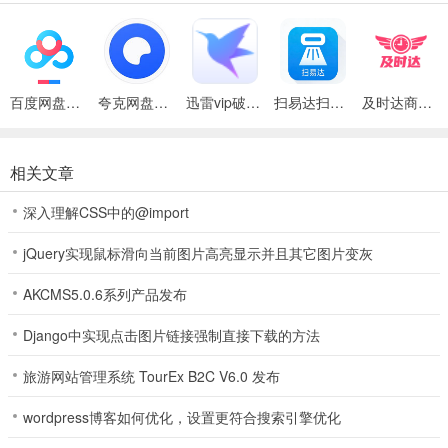
全民天天麻将亮点
1、消除各种障碍物，全民天天麻将就能够获取意想不到的福利，玩法
真的相当的简单靠谱，玩起来非常有趣，这裏没一帧都是经过了更好
的打磨的平台，颜值非常高的一个平台，无论在哪个场景都行。
百度网盘绿色免安装Pc电脑版
夸克网盘官方正式版
迅雷vip破解版永久会员2024版
扫易达扫描仪最新安卓版
及时达商家(同城配送App)
2、即时的对战玩法，游戏结束后就能获得奖励，收录了许多新颖好玩
的棋牌模式和规则内容，更多的超值游戏大奖供玩家在裏麵获取，不
需要複杂的注册方式，超多的道具去获取。
相关文章
3、简便的游戏操作方式适合于全年龄段的玩家们，你可以感受到非常
深入理解CSS中的@import
过瘾的棋牌对战，连续的游戏登录可以让你得到丰厚奖励，拥有双倍
jQuery实现鼠标滑向当前图片高亮显示并且其它图片变灰
的积分玩法，能够让玩家们得到更多奖励。
AKCMS5.0.6系列产品发布
4、当然这个数据仅供大家参考，并不一定准确。
Django中实现点击图片链接强制直接下载的方法
全民天天麻将介绍
1、建立全方位的服务排名，让你可以观看和学习大师的技能，快速提
旅游网站管理系统 TourEx B2C V6.0 发布
高自己的实力
wordpress博客如何优化，设置更符合搜索引擎优化
2、这是壹个非常正式的棋牌娱乐棋牌游戏应用。随时选择你想玩的棋