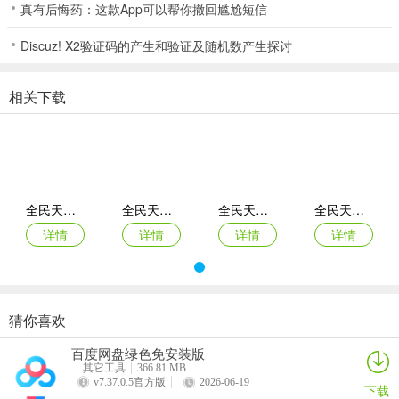
牌游戏；
真有后悔药：这款App可以帮你撤回尴尬短信
3、精彩刺激福利赛事每天不间断开展，全民天天麻将免费报名，参赛
Discuz! X2验证码的产生和验证及随机数产生探讨
不仅有金币还有实物礼品。
相关下载
4、玩家们可以在游戏过程中来实时沟通，得到丰富的欢乐游戏体验玩
牌乐趣多，巧用不同的游戏道具和敌人展开竞技，全民天天麻将绿色
的游戏环境给玩家带来更多的乐趣。
5、各种神秘的任务任你挑战，各种棋牌棋牌娱乐项目任你畅玩，豪华
的神秘大礼等你领取。
全民天天麻将赢话费
全民天天麻将官网官网
全民天天麻将
全民天天麻将赢现金
6、游戏支持第三方方式进行登录的，玩家们可以通过一键注册登陆游
详情
详情
详情
详情
戏来进行最精彩的对局。
7、在这裏很快的可以来开始你的游戏，玩家们可以得到如同在线下打
牌的感受，使用一流游戏服务器，保证稳定、流畅、不崩溃，全民天
猜你喜欢
天麻将乐趣真的是很棒的，赶紧来这裏挑战一下吧。
百度网盘绿色免安装版
8、游戏拥有超过万人同台竞技比拼牌艺高低，全民天天麻将让你的每
其它工具
366.81 MB
v7.37.0.5官方版
2026-06-19
一场赛事都能放心应对，全民天天麻将海量金币福利免费赠送。
下载