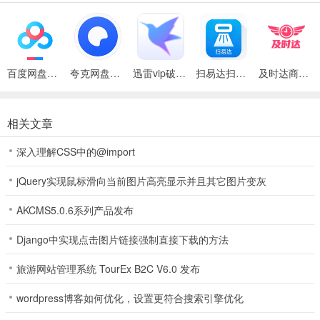
2、想一想这裏的效果吧，炫酷且火爆的内容，福利、新鲜感、快乐都
有，那你还不行动吗，欢乐的体验模式对于更多的人来说是非常必要
的，采用了非常厉害的放置作弊的模块，保障公平。
3、明星麻将三缺一非常热门的棋牌竞技游戏，适合不同年龄段的玩家
百度网盘绿色免安装Pc电脑版
夸克网盘官方正式版
迅雷vip破解版永久会员2024版
扫易达扫描仪最新安卓版
及时达商家(同城配送App)
在裏麵体验，邀请好友加入裏麵对战，是一款玩法新颖的棋牌对战游
戏，在游戏中可以查看不同的竞技玩法，高端的防作弊係统维护游戏
环境，非常快节奏的方式，为玩家们是创造到了很多的乐趣玩法，给
相关文章
到了玩家们不错收获体验。 游戏特色
深入理解CSS中的@import
4、好玩刺激秒速开局展开巅峰对局主沉浮，稳定的网络作战方式带来
jQuery实现鼠标滑向当前图片高亮显示并且其它图片变灰
更多的快乐玩法，赢取众多丰厚的奖励和物品内容获取福利，有趣的
游戏对决迸发出更多的好玩感受。
AKCMS5.0.6系列产品发布
5、邀请自己的好友一起在裏麵加入游戏中进行挑战，参与各种不同的
Django中实现点击图片链接强制直接下载的方法
比赛可以获得更多的奖励，超多的游戏奖励等你来领取；
旅游网站管理系统 TourEx B2C V6.0 发布
6、就算是选择玩棋牌游戏，好的平台也很重要，小编今天就给大家推
荐这一款~
wordpress博客如何优化，设置更符合搜索引擎优化
7、所记忆的牌,恰恰也是玩家在接