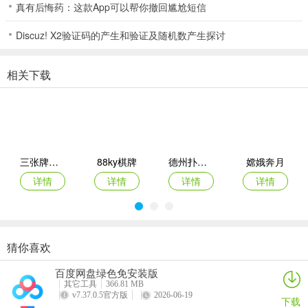
真有后悔药：这款App可以帮你撤回尴尬短信
8、这是一款手机棋牌游戏，玩法丰富，模式众多，总有一款是你喜欢
Discuz! X2验证码的产生和验证及随机数产生探讨
的。游戏环境公平公正，自动配桌，智能洗牌，保证玩家输赢全靠技
术。丰富的游戏玩法等你来体验，喜欢打牌的朋友们快来下载体验
相关下载
吧。
汇金棋牌2026官方版 评价
1、地道的地方棋牌玩法，带给玩家最地道的游戏体验。安全防作弊系
统，汇金棋牌2026官方版 保证游戏的公平公正性，输赢全靠牌技。
三张牌比大小
88ky棋牌
德州扑扑克单机版安卓版
嫦娥奔月
2、特有的打榜系统，为心仪的玩家赠送礼物；
详情
详情
详情
详情
3、三张相同的牌可以再带一张散牌或一副对子，这种牌型称作“飞
机”，按照三张牌的分值比大小，与附带牌无关。
4、每天提供许多任务和活动，参与就可得到相应的大礼包，各种大礼
猜你喜欢
送不停。
宝赢棋牌
东京复仇者拼图复仇中文版
大满贯老虎机游戏下载
金旺棋牌
百度网盘绿色免安装版
详情
详情
详情
详情
5、该游戏由三人玩一副牌，地主为一方，其余两家为另一方，双方对
其它工具
366.81 MB
v7.37.0.5官方版
2026-06-19
战，先出完手中牌的一方胜。
下载