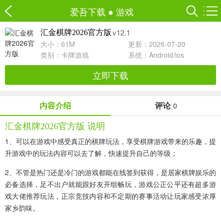
爱吾下载
●
游戏
v12.1
汇金棋牌2026官方版
大小：61M
更新：2026-07-20
类别：
卡牌游戏
系统：Android/ios
立即下载
内容介绍
评论
0
汇金棋牌2026官方版 说明
1、可以在游戏中感受真正的棋牌玩法，享受棋牌游戏带来的乐趣，提
升游戏中的玩法内容可以去了解，快速提升自己的等级；
2、不管是热门还是冷门的游戏都能在线签到获得，是居家棋牌娱乐的
必备选择，足不出户就能跟好友开组畅玩，游戏公正公平还有超多游
戏大佬推荐玩法，正宗竞技内容和不定期的赛事活动让玩家感受浓厚
家乡韵味。