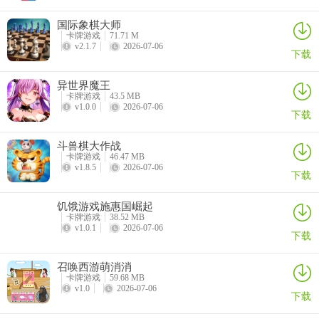
6、1.精美的画面，清晰的画质，给你视觉上的享受。
国际象棋大师
卡牌游戏
71.71 M
7、招财树每日免费领取金币，豹子一出，不亦乐乎。
v2.1.7
2026-07-06
下载
汇金棋牌2026官方版 点评
异世界魔王
1、你可以在这裏悠閑自在线上打牌，体验丰富乐趣，是一款讲究公平
卡牌游戏
43.5 MB
v1.0.0
2026-07-06
下载
的棋牌对局游戏平台，注册成为正式的账号后可以立即获得赠金，结
识了更多有趣的漂亮小姐姐一起竞技。
斗兽棋大作战
卡牌游戏
46.47 MB
2、七大国纪的搭配旅程，沉浸体验异域风情。
v1.8.5
2026-07-06
下载
3、画质全面升级，棋牌桌面效果渲染超带感，单机联网都能玩，不受
网络限制。
饥饿游戏施惠国崛起
卡牌游戏
38.52 MB
v1.0.1
2026-07-06
4、跟注，下注跟上一个玩家一样的下注金额。加注，选择比上一个玩
下载
家下注金额更大的筹码押注。
召唤西游萌消消
5、开启各种各样的精彩的冒险活动和探险吧，超级多的新内容等你来
卡牌游戏
59.68 MB
v1.0
2026-07-06
这裏慢慢的进行体验，有非常多种类的棋牌竞技玩法，有係统提示出
下载
牌的服务让你摆脱僵局。