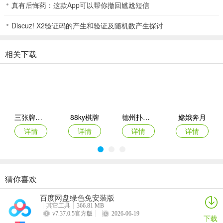
真有后悔药：这款App可以帮你撤回尴尬短信
该牌的玩家可见。
Discuz! X2验证码的产生和验证及随机数产生探讨
5、玩法模式可以一键来完成快速的切换使用，你想玩的棋牌游戏都可
以在裏找到，棋牌玩法多样男女老少都比较合适，画质一流的游戏画
相关下载
麵效果，视觉反馈出色。
6、每日登录领取福利，每天奖励礼包大放送，日日不重复，每天都是
新惊喜让你眼前焕然一新。
7、精美游戏画面，能够让你享受各种有趣的棋牌游戏棋牌娱乐竞技，
超级有趣好玩。
三张牌比大小
88ky棋牌
德州扑扑克单机版安卓版
嫦娥奔月
详情
详情
详情
详情
猜你喜欢
宝赢棋牌
东京复仇者拼图复仇中文版
大满贯老虎机游戏下载
金旺棋牌
百度网盘绿色免安装版
详情
详情
详情
详情
其它工具
366.81 MB
v7.37.0.5官方版
2026-06-19
下载