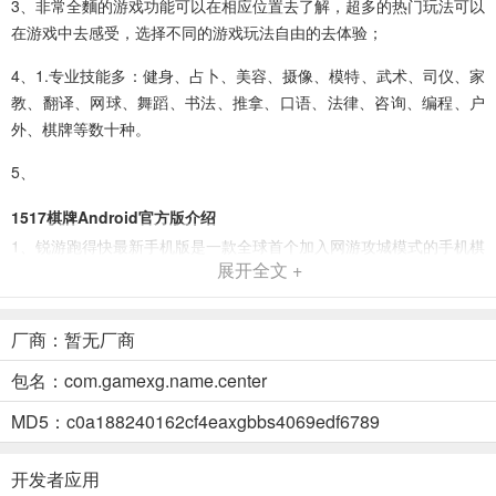
3、非常全麵的游戏功能可以在相应位置去了解，超多的热门玩法可以
在游戏中去感受，选择不同的游戏玩法自由的去体验；
4、1.专业技能多：健身、占卜、美容、摄像、模特、武术、司仪、家
教、翻译、网球、舞蹈、书法、推拿、口语、法律、咨询、编程、户
外、棋牌等数十种。
5、
1517棋牌Android官方版介绍
1、锐游跑得快最新手机版是一款全球首个加入网游攻城模式的手机棋
展开全文 +
牌游戏，在这里，兄弟齐心对抗尔虞我诈，美女相伴社交模式全面开
放，还可以赢取话费、手机，实物等大奖，赶快下载锐游跑得快手游
加入跑得快吧!
厂商：暂无厂商
2、拥有庞大的游戏玩家数量，不用担心找不到对手，完成每日的任务
包名：com.gamexg.name.center
可以有惊喜的奖励得到，让无数新玩家都拍手叫好，每个人都能有愉
MD5：c0a188240162cf4eaxgbbs4069edf6789
快的体验，这裏有土豪玩家云集同场竞技切磋牌技。
3、--专业的手机对战棋牌平台，流畅的后台运行系统，最舒适的竞技
开发者应用
体验~