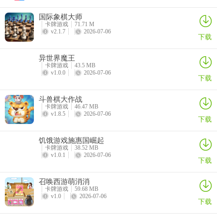
国际象棋大师
卡牌游戏
71.71 M
v2.1.7
2026-07-06
下载
异世界魔王
卡牌游戏
43.5 MB
v1.0.0
2026-07-06
下载
斗兽棋大作战
卡牌游戏
46.47 MB
v1.8.5
2026-07-06
下载
饥饿游戏施惠国崛起
卡牌游戏
38.52 MB
v1.0.1
2026-07-06
下载
召唤西游萌消消
卡牌游戏
59.68 MB
v1.0
2026-07-06
下载