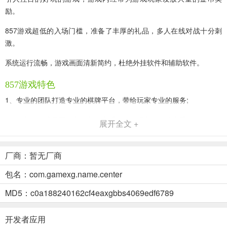
励。
857游戏超低的入场门槛，准备了丰厚的礼品，多人在线对战十分刺
激。
系统运行流畅，游戏画面清新简约，杜绝外挂软件和辅助软件。
857游戏特色
1、专业的团队打造专业的棋牌平台，带给玩家专业的服务;
2、精美的游戏界面有着精美的音乐，带给玩家精致的享受;
展开全文 +
3、体贴的美女客服有着温柔的嗓音，带给玩家温暖的感觉;
厂商：暂无厂商
4、刺激的游戏模式有着丰富的玩法，带给玩家刺激的对战;
包名：com.gamexg.name.center
857游戏点评
MD5：c0a188240162cf4eaxgbbs4069edf6789
竞技性比赛活动，比拼脑力和打牌技术的刺激舞台。
绑定手机通信录可一键邀请好友上线进行游戏体验。
开发者应用