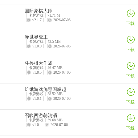
在明知道牌点数就比对手点数小的情况下，我们只能要牌，因为不要
也是输，而要牌还有一线希望是赢，所以我们能选择的就是奔那一线
国际象棋大师
希望，寄希望总比放弃希望好。
卡牌游戏
71.71 M
v2.1.7
2026-07-06
下载
异世界魔王
卡牌游戏
43.5 MB
v1.0.0
2026-07-06
下载
斗兽棋大作战
卡牌游戏
46.47 MB
v1.8.5
2026-07-06
下载
饥饿游戏施惠国崛起
卡牌游戏
38.52 MB
v1.0.1
2026-07-06
下载
召唤西游萌消消
卡牌游戏
59.68 MB
v1.0
2026-07-06
下载