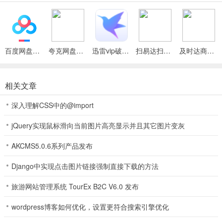
857游戏安全指数超高的线上**功能强势来袭，支持自由存取款，安
全、稳定又符合需求。
857游戏技巧
百度网盘绿色免安装Pc电脑版
夸克网盘官方正式版
迅雷vip破解版永久会员2024版
扫易达扫描仪最新安卓版
及时达商家(同城配送App)
一般地，玩家在点数和为4-8时会继续拿牌，到17点或17点以上不再
拿牌(牌堆均匀时爆的可能性过半)，但也有可能12点就不再拿牌或者
18到19点仍继续拿牌(极少，须综合场上其他玩家和剩余牌堆情况)。
相关文章
障眼法
深入理解CSS中的@import
这种方法主要适合于闲家，而且在众多玩家参与的时候适用。
jQuery实现鼠标滑向当前图片高亮显示并且其它图片变灰
一般在闲家明牌是10点的时候，如果牌底是3~7点，一般拿到这种点
AKCMS5.0.6系列产品发布
数特别难受，如果要牌，有50%的机率会暴，因为闲家暴点是100%
输，不要牌可能也会输，我暂且把它称为尴尬点数。这时候，闲家如
Django中实现点击图片链接强制直接下载的方法
果观察到别的闲家点数都比较大，而且都不要牌的情况下，可以跟着
旅游网站管理系统 TourEx B2C V6.0 发布
不要。这样一来，就会给庄家很大的压力，以为每一位闲家手中的牌
都是比较大的点数，如果庄家同样拿着尴尬点数，这种情况只能逼着
wordpress博客如何优化，设置更符合搜索引擎优化
庄家要牌，很明了，无形中所用的这个障眼法是把风险转移给了庄