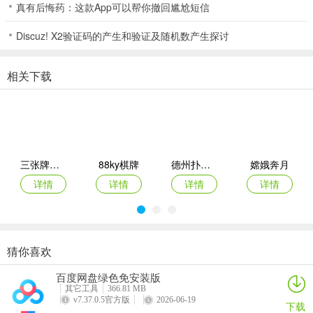
家，输赢靠天定了，看哪个运气好了，若庄家爆了，则闲家赢。
真有后悔药：这款App可以帮你撤回尴尬短信
姜太公钓鱼法
Discuz! X2验证码的产生和验证及随机数产生探讨
这种方法主要适合于庄家。
相关下载
顾名思义，姜太公钓鱼，愿者上钩。其实这种方法是相当简单的。一
般在当庄时候就可以占住有利的地势，在等闲家拿完牌以后观察闲家
的点数和下注再作决定。闲家的点数在大部分情况下我们是可以猜出
大概，特别是在暴点的情况下，一般都是可以看得出地。闲家爆点，
这种情况对庄家特别有利，这时候庄家是稳操胜券，千万别有赢了就
三张牌比大小
88ky棋牌
德州扑扑克单机版安卓版
嫦娥奔月
好那种心理，这时候庄家可以随便要牌，坐镇等着赢钱，说不定就有
机会要到一个5小龙，6小龙呢。当然如果是在众多玩家参与的情况
详情
详情
详情
详情
下，庄家就要根据实际情况，下注的多少来综合分析，来决定自己是
否要牌。
补救法
猜你喜欢
宝赢棋牌
东京复仇者拼图复仇中文版
大满贯老虎机游戏下载
金旺棋牌
这种方法庄家闲家都适用。
百度网盘绿色免安装版
详情
详情
详情
详情
其它工具
366.81 MB
所谓补救，就是拿到的是前面所提到的尴尬点数，输的可能性极大，
v7.37.0.5官方版
2026-06-19
下载