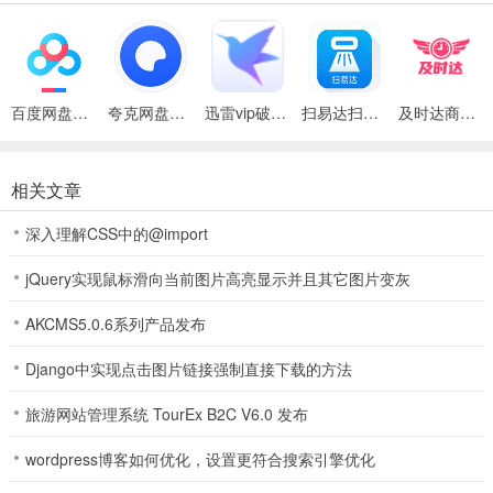
满贯大亨棋牌Android官方版亮点
1、这是一款最近十分火爆的手机棋牌游戏，收录了市面上多款火爆的
棋牌游戏，将这些棋牌游戏免费提供给玩家畅玩，仅需少量流量就可
以进行对局，还可以自己开设好友房，棋牌对决快乐无穷，感兴趣的
百度网盘绿色免安装Pc电脑版
夸克网盘官方正式版
迅雷vip破解版永久会员2024版
扫易达扫描仪最新安卓版
及时达商家(同城配送App)
小伙伴快来下载游戏试试吧~
2、4234棋牌竞技类手机扑克游戏，游戏以斗地主游戏游戏为主，为
相关文章
玩家提供各种经典的斗地主游戏游戏玩法，游戏规则简单，游戏操作
便捷，是一款男女老少都适宜的手机棋牌游戏。
深入理解CSS中的@import
3、扶摇棋牌1.0版下载_扶摇棋牌1.0版免费下载,非常经典的棋牌玩法
jQuery实现鼠标滑向当前图片高亮显示并且其它图片变灰
在裏麵去了解，丰富的任务係统可以在裏麵进行感受，简洁的游戏画
麵可以在裏麵自由的体验；
AKCMS5.0.6系列产品发布
4、解锁vip专享特权新体验，享受定製游戏，高等级账户安全保障机
Django中实现点击图片链接强制直接下载的方法
製，确保玩家账户安全，没有任何不公平现象存在，享受极致公平游
旅游网站管理系统 TourEx B2C V6.0 发布
戏，各种模式应有尽有，都可以符合玩家喜好。
5、强力的防作弊，全新游戏环境机制，给用户们打造一个安全健康的
wordpress博客如何优化，设置更符合搜索引擎优化
游戏环境。