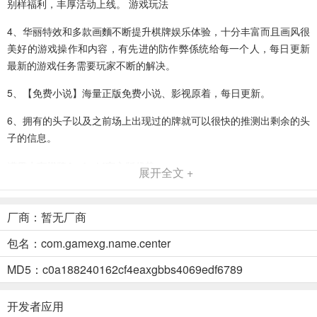
别样福利，丰厚活动上线。 游戏玩法
4、华丽特效和多款画麵不断提升棋牌娱乐体验，十分丰富而且画风很
美好的游戏操作和内容，有先进的防作弊係统给每一个人，每日更新
最新的游戏任务需要玩家不断的解决。
5、【免费小说】海量正版免费小说、影视原着，每日更新。
6、拥有的头子以及之前场上出现过的牌就可以很快的推测出剩余的头
子的信息。
满贯大亨棋牌Android官方版优势
展开全文 +
1、万州麻将换三张血战是一款好玩有趣的万人炸金花的游戏，游戏中
紧张刺激的炸金花氛围，独一无二的炸金花游戏世界，让玩家可以快
厂商：暂无厂商
乐的炸金花，和世界各地的玩家一起炸金花。游戏特色：
包名：com.gamexg.name.center
2、所有游戏免费玩，还有各种福利通通免费送。
MD5：c0a188240162cf4eaxgbbs4069edf6789
3、优化炮台，彰显尊贵身份，狂拽炫酷吊炸天；
4、【单机残局闯关】多种模式并存，随时随地可玩!
开发者应用