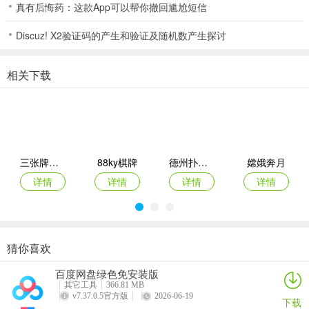
真有后悔药：这款App可以帮你撤回尴尬短信
6、盐城竞技麻将等你来嚐试实时竞技感受游戏的快乐，能体验到刺激
Discuz! X2验证码的产生和验证及随机数产生探讨
的棋牌游戏玩法模式，专业服务器让游戏过程可以更加稳定，提供可
靠游戏服务让玩家无忧体验，呈现了一个全新的古风的新内容吧。游
戏特色
相关下载
7、定期举办线上比赛，赛事活动精彩非凡，奖励还超多；
8、比赛过程中拥有强大的心理素质很重要，不论输赢胜负都要保持好
心态
三张牌比大小
88ky棋牌
德州扑扑克单机版安卓版
嫦娥奔月
9、游戏拥有着能够赚钱棋牌娱乐竞技系统，可以通过使用微信进行金
详情
详情
详情
详情
币提现，非常方便。
满贯大亨棋牌Android官方版游戏规则
1、每日赠送玩家各种金币福利，上线签到即可领取，赢钱提现秒到微
猜你喜欢
信零钱。
宝赢棋牌
东京复仇者拼图复仇中文版
大满贯老虎机游戏下载
金旺棋牌
百度网盘绿色免安装版
2、众多的游戏福利可以在裏麵去领取，大量的游戏道具物品可以在裏
详情
详情
详情
详情
其它工具
366.81 MB
麵进行查看，体验不一样的棋牌竞技玩法去了解；
v7.37.0.5官方版
2026-06-19
下载