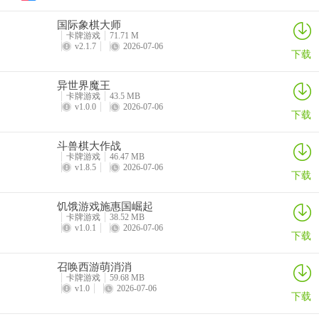
3、不用再担心在玩耍的过程中给会出现广告影响各位的体验，绿色的
国际象棋大师
平台让你嗨到爆。
卡牌游戏
71.71 M
v2.1.7
2026-07-06
下载
4、丰富的装饰品可以进行给蛋糕进行美化，与孩子感受欢乐的过程。
5、尝试更多的乐趣才能不断成长，尝试更多的挑战才能赢得比赛。
异世界魔王
卡牌游戏
43.5 MB
v1.0.0
2026-07-06
6、线上的游戏搜索速度很快，最想玩的那个都是可以来定位，各个版
下载
本都是能快速获取体验； 软件亮点
斗兽棋大作战
卡牌游戏
46.47 MB
v1.8.5
2026-07-06
下载
饥饿游戏施惠国崛起
卡牌游戏
38.52 MB
v1.0.1
2026-07-06
下载
召唤西游萌消消
卡牌游戏
59.68 MB
v1.0
2026-07-06
下载