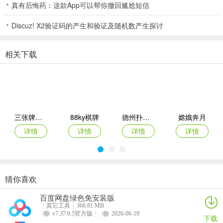
听牌了，贪图开杠而减少和牌的机会，就不应该杠了。破顺不杠。当
真有后悔药：这款App可以帮你撤回尴尬短信
抓进货旁家舍出之牌，杠后腰破坏手牌的顺子，不要去杠。归一不
杠。“四归一哭泣泣”。明杠后破坏了四归一番种，不要杠，因明杠只
Discuz! X2验证码的产生和验证及随机数产生探讨
有1分，四归一则有2分。有险不杠。杠牌后要舍出高度危险牌不宜
杠，特别是经推测旁家可能抢杠和牌更不能去冒此危险。做牌不杠。
相关下载
已确定做某种高番值大牌，不应对有损实现计划的牌开杠。能和不
杠。如果抓进一张牌，与自己碰出的牌相同，按理说可以补杠，但不
开杠可以和牌，此时不应该放弃和牌的机会，去冒被旁家抢和的风
险。
以杠制牌：当别家打出一张与自己手中暗刻相同的牌时，基本上大家
三张牌比大小
88ky棋牌
德州扑扑克单机版安卓版
嫦娥奔月
都会想要开杠，要是自己门前已吃或碰了牌时，开杠是没问题的。但
详情
详情
详情
详情
如果是门清的话，是否要开杠就得认真考虑一下了。开杠只多加一
台，而门清也是一台，除非想赌“杠上开花”可以再加一台之外，其余
的时候要开杠不见得是件好事。倘若下家打牌，开杠对己有利，等于
多摸了一张牌，开杠为上策，跟自己手牌上没有相冲突就可以开杠，
猜你喜欢
因为这样可以牵制其它家，尤其是中洞牌如2、5、8。
宝赢棋牌
东京复仇者拼图复仇中文版
大满贯老虎机游戏下载
金旺棋牌
百度网盘绿色免安装版
详情
详情
详情
详情
听多洞的杠法：再从听牌的角度上来看，有时候开杠不如不杠，例如
其它工具
366.81 MB
v7.37.0.5官方版
2026-06-19
下载
手牌中有刻子，听单钓一张，当别家打出一张与自己刻子相同的牌