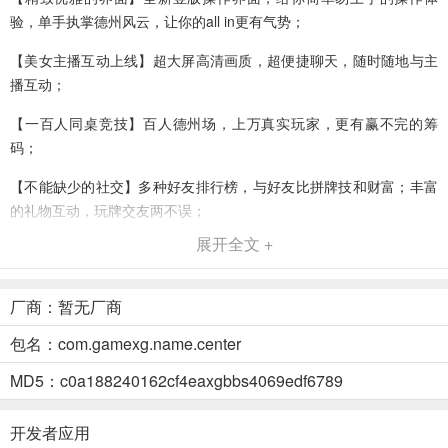
验，单手执掌德州风云，让你的all in更有气势；
【美女主播互动上线】超大屏高清画质，超便捷聊天，随时随地与主
播互动；
【一百人同桌竞技】百人德州场，上万真实玩家，更有赢不完的筹
码；
【不能缺少的社交】多种好友排行榜，与好友比拼牌技和财富；丰富
的礼物互动，玩牌交友两不误；
展开全文 +
【更多惊奇玩法】猜拳、NBA竞猜、压牌…更多有趣刺激的活动等你
来发现！
厂商：暂无厂商
游戏茶苑手机版特色
包名：com.gamexg.name.center
致力于打造一场非常火热真实的手机棋牌互动棋牌娱乐中心，百万玩
家随时在线等你来战。
MD5：c0a188240162cf4eaxgbbs4069edf6789
可以尽情的感受最真实的游戏画面，带给你最精致的棋牌视觉体验，
开发者应用
非常的与众不同。