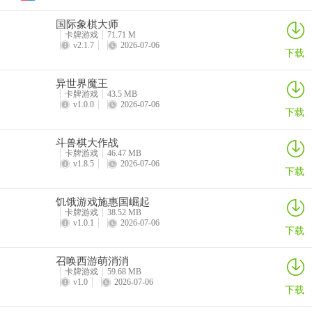
时，从战术上来说，以不杠为佳。例如有3万3张，别家打出3万，我
国际象棋大师
们不杠而去摸牌，如果摸进一张2万，叫牌可改听1、2、4万，胜过单
卡牌游戏
71.71 M
钓;若摸进一张4万，又可改听2、4、5万;即使摸进1万或5万，也可改
v2.1.7
2026-07-06
下载
听1、2万或4、5万，均比单钓的胡牌率高。
异世界魔王
杠与不杠：在特定的牌势里，弃杠丢牌可以迷惑对方，对自己有利。
卡牌游戏
43.5 MB
比如自己碰了“发”，手牌还有白板暗刻，红中单张或一对。这时，当
v1.0.0
2026-07-06
下载
别人打出一张白板，不要开杠，给别家没有大牌的感觉。万一你喊了
杠，你的发、白板都露了出来，各家必定会紧张，开始预防你是不是
斗兽棋大作战
有胡大三元的牌型，于你要胡牌相当的不利。相反的，如果自己摸进
卡牌游戏
46.47 MB
v1.8.5
2026-07-06
下载
第4张白板时，不但不杠，反而丢出，其它加指会想说你没进到张，这
样一来就没有人会怀疑你有三元牌在手上，也许就放心的打出红中。
饥饿游戏施惠国崛起
如此岂不正中你下怀，让你顺利的作出大三元或小三元的牌型来。
卡牌游戏
38.52 MB
v1.0.1
2026-07-06
下载
召唤西游萌消消
卡牌游戏
59.68 MB
v1.0
2026-07-06
下载