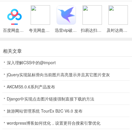
游戏茶苑手机版完美还原最真实的线下棋牌模式，打造最便捷的掌上
移动棋牌室，随时随地，想玩就玩。
全真人游戏玩家与你在线互动，支持地方音配音功能哦，游戏十分的
百度网盘绿色免安装Pc电脑版
夸克网盘官方正式版
迅雷vip破解版永久会员2024版
扫易达扫描仪最新安卓版
及时达商家(同城配送App)
刺激紧张。
游戏茶苑手机版背景
相关文章
高端顶尖的防弊系统，为玩家打造一个公平公正的棋牌游戏环境
深入理解CSS中的@import
全新的社交系统，支持语音在线聊天，表情包、道具，可以随时互动
jQuery实现鼠标滑向当前图片高亮显示并且其它图片变灰
独特的棋牌游戏排行系统，玩家根据自己的战绩与积分随时查看排名
AKCMS5.0.6系列产品发布
游戏茶苑手机版客服全天在线，为玩家提供最优质的游戏服务，一对
一解决各种问题。
Django中实现点击图片链接强制直接下载的方法
游戏茶苑手机版规则
旅游网站管理系统 TourEx B2C V6.0 发布
无利不杠。开杠后不能增分，还要失去门前清的分值，并且使自己手
wordpress博客如何优化，设置更符合搜索引擎优化
牌数减少，增加组牌难度，就不要去杠了。少听不杠。假如自己已经