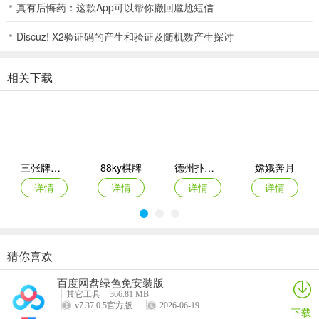
真有后悔药：这款App可以帮你撤回尴尬短信
微乐棋牌官方版技巧
Discuz! X2验证码的产生和验证及随机数产生探讨
第一、上家不放牌，下家不顶牌。
这句话的意思是说：作为地主的上家最基本的思路是不能放地主的小
相关下载
牌走，所以，一般都得设卡，让地主的小牌窝在家里或者让他占牌自
己出可以浪费他的头子，而下家则不应该顶大牌，有时候地主上家牌
不错，甚至还带个炸弹，这时上家自己也想把小牌走掉，下家若一
顶，虽然就那么一两张，却有可能使上家无法走掉，甚至连炸弹也不
敢用上。
三张牌比大小
88ky棋牌
德州扑扑克单机版安卓版
嫦娥奔月
所以下家可千万不要顶大牌，若上家觉得自己不好走，就顶地主，若
详情
详情
详情
详情
觉得自己能走，便可以出些小牌多走些累赘。
第二、单不放10，双要过6。
上家顶地主，尽量尽量单牌不要小于10，至少要出带花的，10也较容
猜你喜欢
宝赢棋牌
东京复仇者拼图复仇中文版
大满贯老虎机游戏下载
金旺棋牌
易成单的。对子出到66最好，一来不让地主放小对，二来可以知道关
百度网盘绿色免安装版
详情
详情
详情
详情
于7的重要信息。
其它工具
366.81 MB
v7.37.0.5官方版
2026-06-19
下载
第三、地主剩一张时，顶地主。