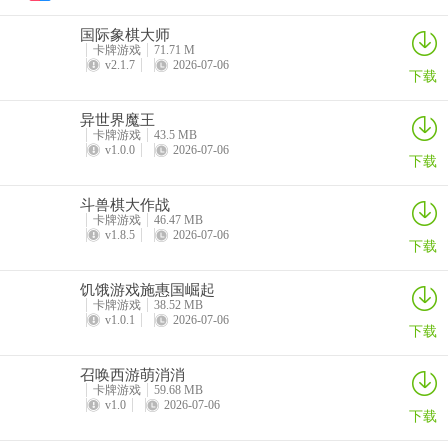
国际象棋大师
若能不放单就走掉，固然最好，若不能走则要求密切配合了。最基本
卡牌游戏
71.71 M
的路数是，若上家走则走，若不能走则以最大的牌依次顶地主，然后
v2.1.7
2026-07-06
下载
放对让下家接，下家接上后，若能走则走，若不能走，则放单，上家
再重复刚才的路数。其余的变招就比较多了，这里暂不表。
异世界魔王
卡牌游戏
43.5 MB
第四、地主剩两张时，出单牌。
v1.0.0
2026-07-06
下载
任何情况下，除非已算出地主所剩为两张单牌，否则不要出对。一直
斗兽棋大作战
出单，直到地主出一张为止，若地主始终不出，那就一直出单，把对
卡牌游戏
46.47 MB
子全部拆成单张出，地主出一张后，再照上面的打法进行。
v1.8.5
2026-07-06
下载
饥饿游戏施惠国崛起
卡牌游戏
38.52 MB
v1.0.1
2026-07-06
下载
召唤西游萌消消
卡牌游戏
59.68 MB
v1.0
2026-07-06
下载