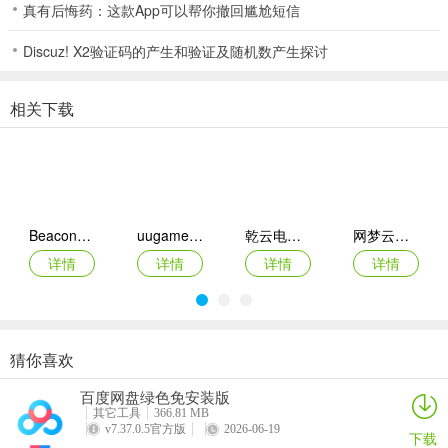
真有后悔药：这款App可以帮你撤回尴尬短信
带一就先发三带一。
Discuz! X2验证码的产生和验证及随机数产生探讨
2.地主要尽量不要把自己的弱点暴露在对手的面前，也就时如果没有
大的对子，首发就尽量不要打对子。因为人家打对9左右你就不要了，
那弱点一下就给暴露了。
相关下载
3.地主要学会忍让，如果不管是哪家的牌你都要打死，那么你的牌再
大也是要输的，如自己发单，别人打大单，但自己有大对子那么就没
有必要拆开2去打，因为对方肯定有对子投起来的。
4.地主要多忍让上家，因为如果上家的牌好，你不管让不让他上手都
Beacon模拟器
uugame模拟器
乾云电脑app
网梦云电脑app
是死定了的，但大多数情况上家都是顶牌，如果上家上手后，下家不
详情
详情
详情
详情
懂得如何配合，或下家没的大对子来接过去的，那就不用担心了，不
管是上家的单，还是对子都自然要让你过的，所以打上家不用急于一
时 。
猜你喜欢
5.地主要算准下家的单牌过到几、对子过到几。
WinNative模拟器
君子之交app
99电玩
光大娱乐Android官方版
百度网盘绿色免安装版
地主上家出牌方法：
详情
详情
详情
详情
其它工具
366.81 MB
v7.37.0.5官方版
2026-06-19
下载
1.地主发单，顶大单，上手则改打中对；地主发对子，同伴出小对子