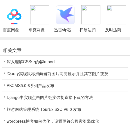
机对战。
黄骅尖子顶打牌吧手机版说明
1、最公平的牛牛倍数，所有玩法都带，提供游戏规则，玩家秒学会。
百度网盘绿色免安装Pc电脑版
夸克网盘官方正式版
迅雷vip破解版永久会员2024版
扫易达扫描仪最新安卓版
及时达商家(同城配送App)
2、特定的棋牌组合道具提示，给你提供最专业的组牌建议，增大玩家
获取游戏的胜利。
相关文章
3、众多玩法模式任由玩家自由选择体验，还有巅峰排位随时可以挑
深入理解CSS中的@import
战！
jQuery实现鼠标滑向当前图片高亮显示并且其它图片变灰
4、黄骅尖子顶打牌吧手机版签到就送零门槛斗牛坐庄令牌，资金不够
当不了庄在这里完全不会发生;
AKCMS5.0.6系列产品发布
黄骅尖子顶打牌吧手机版技巧
Django中实现点击图片链接强制直接下载的方法
地主出牌方法：
旅游网站管理系统 TourEx B2C V6.0 发布
1.拿上牌后，分析自己的牌，除开三带一后，剩下的单牌在10点及以
下，则发单。如果自己大对子比较多，能收回对子，便发对。具有几
wordpress博客如何优化，设置更符合搜索引擎优化
手相似的牌形如有几手连牌（相同张数），就先打连牌，如有几个三