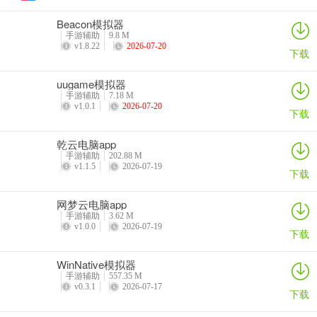
则卡住地主的小对子，卡住对8以下的，可出对7、8，让同伴接过
Beacon模拟器
去；若同伴出到对10左右则千万不能接同伴的牌，在同伴打不起时在
手游辅助
9.8 M
接打地主，上手后出大单。
v1.8.22
2026-07-20
下载
2.同伴上手后，发小单过来，则要顶大单，如果大牌是对子就应该拆
uugame模拟器
开对子来顶地主，上手后继续发中对，但如果前面已经知道同伴没有
手游辅助
7.18 M
大对子了，则可以在顶牌时稍微顶小点，顶到10左右，让同伴去接地
v1.0.1
2026-07-20
下载
主的单牌。
乾云电脑app
3.看着牌很可能打不赢的时候，可以采用特殊的方法。如有一个A、
手游辅助
202.88 M
v1.1.5
2026-07-19
2、加上几张烂牌，顶牌A，地主不要，这个时候就打一个2，这样如
下载
果地主不是双王，他必然会用王打你，这样就让地主少过了一张牌，
给同伴创造了更好的机会，如果地主是双王，他牌不好他也可能把双
网梦云电脑app
手游辅助
3.62 M
王给拆掉，（本来他可以炸出来的）这样，就被你给骗到了，这种情
v1.0.0
2026-07-19
下载
况能逼地主不炸就为赢了。
WinNative模拟器
手游辅助
557.35 M
v0.3.1
2026-07-17
下载