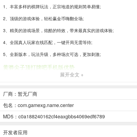
1、丰富多样的棋牌玩法，正宗地道的规则简单易懂;
2、顶级的游戏体验，轻松赢金币嗨翻全场;
3、精美的游戏场景，炫酷的特效，带来最真实的游戏体验;
4、全国真人玩家在线匹配，一键开局无需等待;
5、全新版本，玩法升级，多种场次可选，更加刺激;
黄骅尖子顶打牌吧手机版优势
展开全文 +
1、app的福利是非常多的，新人注册送礼包，老玩家连胜场次超过3
场之后还有神秘惊喜哦。
厂商：暂无厂商
2、全网最正规的棋牌游戏平台就在这里了，拥有最专业的技术团队，
分工明确，十分可靠。
包名：com.gamexg.name.center
3、黄骅尖子顶打牌吧手机版拥有着全新新手场模式，能够很好的保护
MD5：c0a188240162cf4eaxgbbs4069edf6789
新手玩家们成长。
开发者应用
4、秒速匹配全国真人牌友，告别单机无聊的困扰，告别单调乏味的人