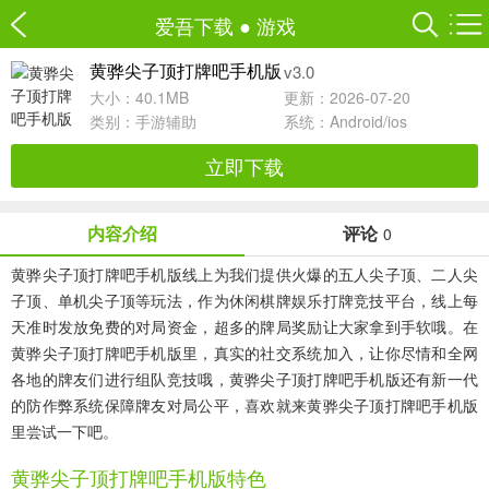
爱吾下载
●
游戏
v3.0
黄骅尖子顶打牌吧手机版
大小：40.1MB
更新：2026-07-20
类别：
手游辅助
系统：Android/ios
立即下载
内容介绍
评论
0
黄骅尖子顶打牌吧手机版线上为我们提供火爆的五人尖子顶、二人尖
子顶、单机尖子顶等玩法，作为休闲棋牌娱乐打牌竞技平台，线上每
天准时发放免费的对局资金，超多的牌局奖励让大家拿到手软哦。在
黄骅尖子顶打牌吧手机版里，真实的社交系统加入，让你尽情和全网
各地的牌友们进行组队竞技哦，黄骅尖子顶打牌吧手机版还有新一代
的防作弊系统保障牌友对局公平，喜欢就来黄骅尖子顶打牌吧手机版
里尝试一下吧。
黄骅尖子顶打牌吧手机版特色