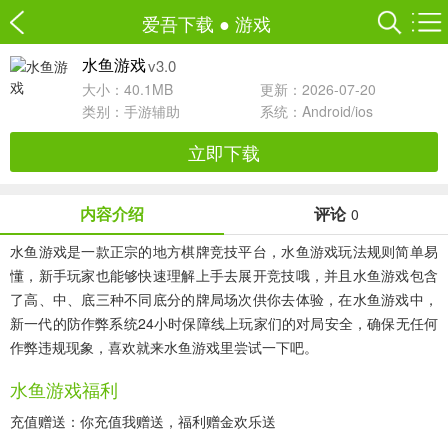
爱吾下载
●
游戏
v3.0
水鱼游戏
大小：40.1MB
更新：2026-07-20
类别：
手游辅助
系统：Android/ios
立即下载
内容介绍
评论
0
水鱼游戏是一款正宗的地方棋牌竞技平台，水鱼游戏玩法规则简单易
懂，新手玩家也能够快速理解上手去展开竞技哦，并且水鱼游戏包含
了高、中、底三种不同底分的牌局场次供你去体验，在水鱼游戏中，
新一代的防作弊系统24小时保障线上玩家们的对局安全，确保无任何
作弊违规现象，喜欢就来水鱼游戏里尝试一下吧。
水鱼游戏福利
充值赠送：你充值我赠送，福利赠金欢乐送