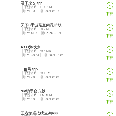
君子之交app
手游辅助
110.18 M
v1.1.8
2026-07-16
下载
天下3手游藏宝阁最新版
手游辅助
90.7 M
v5.84.0
2026-07-06
下载
4399游戏盒
手游辅助
66.5 MB
v9.3.0.43
2026-07-06
下载
U租号app
手游辅助
86.11 M
v1.2.9
2026-07-06
下载
dnf助手官方版
手游辅助
137.31 M
v4.4.0
2026-07-06
下载
王者荣耀战绩查询app