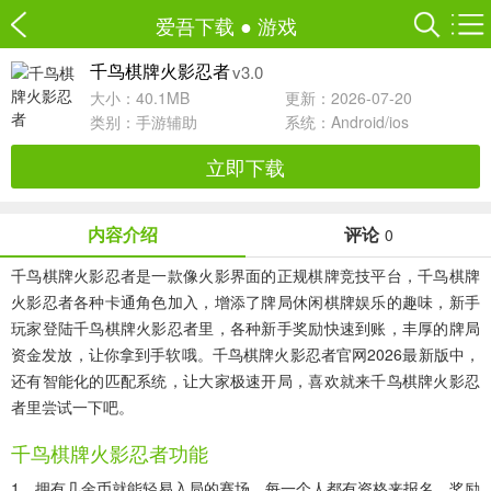
爱吾下载
●
游戏
v3.0
千鸟棋牌火影忍者
大小：40.1MB
更新：2026-07-20
类别：
手游辅助
系统：Android/ios
立即下载
内容介绍
评论
0
千鸟棋牌火影忍者是一款像火影界面的正规棋牌竞技平台，千鸟棋牌
火影忍者各种卡通角色加入，增添了牌局休闲棋牌娱乐的趣味，新手
玩家登陆千鸟棋牌火影忍者里，各种新手奖励快速到账，丰厚的牌局
资金发放，让你拿到手软哦。千鸟棋牌火影忍者官网2026最新版中，
还有智能化的匹配系统，让大家极速开局，喜欢就来千鸟棋牌火影忍
者里尝试一下吧。
千鸟棋牌火影忍者功能
1、拥有几金币就能轻易入局的赛场，每一个人都有资格来报名，奖励