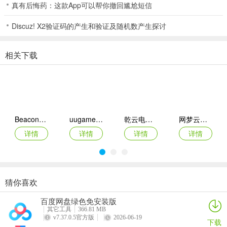
真有后悔药：这款App可以帮你撤回尴尬短信
五小牛 > 炸弹 > 五花牛 > 四花牛 > 牛牛 > 牛九 > 牛八 > 牛七 >........
牛一 > 没牛。小编第一次玩来宝赢棋牌斗牛的时候，一看到自己有个
Discuz! X2验证码的产生和验证及随机数产生探讨
牛牛就意味自己牛逼的不行，其实牛牛可不算最大的。
相关下载
5、在压分上面：五小牛 x 6倍压分;炸弹 x 5倍压分;五花牛 x 4倍压分;
四花牛、牛牛 x 3倍压分;牛7-牛9 x 2倍压分;牛6-牛破 x 1倍压分。假
如我下的注是2分，最后我的牌型是牛牛，那么我的得分应该是：别人
下注的分x3=15分，但是假如有别人比我的更大，那么别人得到的我
的分就是：我下注的2分x4/5/6倍不等。
Beacon模拟器
uugame模拟器
乾云电脑app
网梦云电脑app
6、结算方式：输家下注分值x赢家牌型倍率。
详情
详情
详情
详情
猜你喜欢
WinNative模拟器
君子之交app
99电玩
光大娱乐Android官方版
百度网盘绿色免安装版
详情
详情
详情
详情
其它工具
366.81 MB
v7.37.0.5官方版
2026-06-19
下载