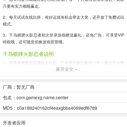
只要有实力都能赢走。
2、每天试试在线比拼，有好运就有机会带走大奖，还开放了免费试玩
模式。
3、千鸟棋牌火影忍者初次登录游戏赠送豪礼，还免广告，可享受VIP
特权哦，还可随意切换游戏背景哦。
千鸟棋牌火影忍者说明
1、登录本棋牌就送随机大礼包，让新手玩家们畅玩一天一夜也不会觉
展开全文 +
得腻。
2、可玩性高,拥有着多种模式选择,能够让玩家百玩不腻。
厂商：暂无厂商
3、一键登录，高效匹配，凭借自身硬实力去博弈，享受指尖切磋带来
包名：com.gamexg.name.center
的无限乐趣。
MD5：c0a188240162cf4eaxgbbs4069edf6789
千鸟棋牌火影忍者评测
1、专业的游戏制作团队，六年倾心制作，给玩家最震撼的游戏体验。
开发者应用