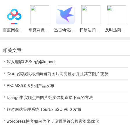
2、零门槛参与平台各种精彩活动，有机会领取丰厚的活动奖励。
3、千鸟棋牌火影忍者使用金币可以购买比赛门票，赢得比赛可以获得
神秘大奖。
百度网盘绿色免安装Pc电脑版
夸克网盘官方正式版
迅雷vip破解版永久会员2024版
扫易达扫描仪最新安卓版
及时达商家(同城配送App)
千鸟棋牌火影忍者玩法
1、斗牛的要求是：玩家要是可以将手中的5张牌，以三张一卡，两张
相关文章
一卡的形式排列成10的倍数，此种牌就被成为“斗牛”。
2、在来宝赢棋牌斗牛里面，牌的大小是
深入理解CSS中的@import
K>Q>J>10>9>8>7>6>5>4>3>2>A;另外，J、Q、K都是当做10点，A
jQuery实现鼠标滑向当前图片高亮显示并且其它图片变灰
为1点，其他的牌型是自身的点数。
AKCMS5.0.6系列产品发布
3、斗牛的规则是：牌局开始每个人手中都有5张牌，玩家需要将手中
任意三张牌凑成10点或20点或30点都可以，这样就凑成了一个牛，然
Django中实现点击图片链接强制直接下载的方法
后剩余的两张牌的点数相加，得出几点，去掉10位数，只留个位数进
行比较，如果剩余两张牌相加的点数也正好的整十的话，就成为“牛
旅游网站管理系统 TourEx B2C V6.0 发布
牛”
wordpress博客如何优化，设置更符合搜索引擎优化
4、那么这么多名称，他们的大小是怎么样的呢?