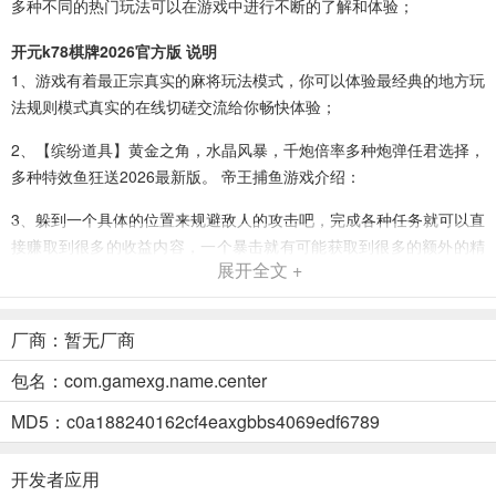
多种不同的热门玩法可以在游戏中进行不断的了解和体验；
开元k78棋牌2026官方版 说明
1、游戏有着最正宗真实的麻将玩法模式，你可以体验最经典的地方玩
法规则模式真实的在线切磋交流给你畅快体验；
2、【缤纷道具】黄金之角，水晶风暴，千炮倍率多种炮弹任君选择，
多种特效鱼狂送2026最新版。 帝王捕鱼游戏介绍：
3、躲到一个具体的位置来规避敌人的攻击吧，完成各种任务就可以直
接赚取到很多的收益内容，一个暴击就有可能获取到很多的额外的精
展开全文 +
彩财富，专业的游戏体係内容为大家是带去了很好的游戏服务。莆田
棋牌迷游戏最新下载_莆田棋牌迷游戏最新手机版下载 相关点评
厂商：暂无厂商
4、众多美女一起线上体验综合**利很好的棋牌平台，每天都有金币赠
送，免费体验全新对抗玩法，凭借实力说话有公平的对战黄精，收录
包名：com.gamexg.name.center
各种经典好玩的内容，找到聊得来的朋友为大家推荐值得体验的游
MD5：c0a188240162cf4eaxgbbs4069edf6789
戏。
5、大玩家棋牌安卓版2026最新版带来更加正规靠谱的对局玩法，体
开发者应用
验游戏独特赛製线匹配合适玩家对抗，不仅可以棋牌娱乐交友还能学