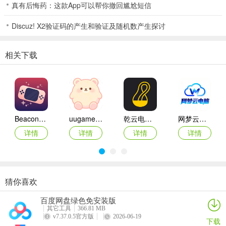
真有后悔药：这款App可以帮你撤回尴尬短信
软件下载_瓜瓜丰城棋牌双剑软件下载安装 游戏功能
Discuz! X2验证码的产生和验证及随机数产生探讨
3、大量的福利道具物品成为玩家奋斗目标，体验非常地道的特色棋牌
游戏氛围，特色的线上钱包功能保证玩家资源安全，将获取金币的全
部存入到钱包的位置。
相关下载
4、软件亮点
5、登陆发金，让玩家每天不停的尖叫，还有快速呼叫系统，很有意思
6、还有游戏的离线单机模式，电脑的AI在游戏中根本不存在，还能提
Beacon模拟器
uugame模拟器
乾云电脑app
网梦云电脑app
升你的玩法；软件评测
详情
详情
详情
详情
开元k78棋牌2026官方版 介绍
1、游戏亮点：
2、美图酷炫，逼真的音效特别刺激，一秒注册零等待，享受乐趣，争
猜你喜欢
上游；
WinNative模拟器
君子之交app
99电玩
光大娱乐Android官方版
百度网盘绿色免安装版
详情
详情
详情
详情
3、牌,如果玩家还有余力的话,*还是去记忆一下。除此之外,其实像
其它工具
366.81 MB
v7.37.0.5官方版
2026-06-19
下载
3456这样的小牌也是同样重要的,这