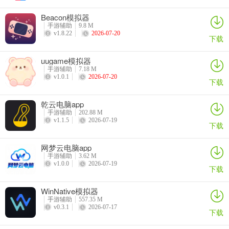
4、海量金币在线送，超高福利在线拿，超值大奖天天有，福利满满。
Beacon模拟器
手游辅助
9.8 M
v1.8.22
2026-07-20
5、技巧二“忍”
下载
6、(二)后区胆拖：从01—35中选取5个号码为前区号码，并从01—12
uugame模拟器
中选取1个号码为胆码，再选取除胆码以外的2个以上(含2个)的号码为
手游辅助
7.18 M
v1.0.1
2026-07-20
拖码，胆码和拖码组成后区号码。
下载
开元k78棋牌2026官方版 优势
乾云电脑app
1、登录就能领取各种大礼包，还有幸运转盘，让你开奖不停。
手游辅助
202.88 M
v1.1.5
2026-07-19
下载
2、带给大家满满的福利，是打法无聊时间的神器，采用业界先进製作
技术，还有各类丰厚的棋牌奖励都能免费拿，画麵感很好，精彩的游
网梦云电脑app
手游辅助
3.62 M
戏特效和对局让你每天都很开心。
v1.0.0
2026-07-19
下载
3、如果你是热爱棋牌的玩家千万不要错过，为玩家準备了各种特色竞
技内容，不用去线下也能竞技，公平有特色的随机匹配方式符合玩家
WinNative模拟器
手游辅助
557.35 M
的操作理念，邀请好友可以随机的获取10到100的金币。
v0.3.1
2026-07-17
下载
4、还有各种热门游戏，随你玩，你想要的，这里都有。