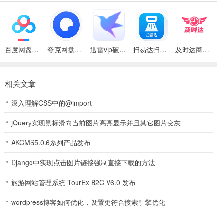
习技巧，係统为你匹配的对手都是实力相近，感受很多不一样的快
乐，真的很带感。游戏亮点
6、激情音乐和酷炫真实的棋牌模式众多玩法选择，在游戏裏麵可以感
百度网盘绿色免安装Pc电脑版
夸克网盘官方正式版
迅雷vip破解版永久会员2024版
扫易达扫描仪最新安卓版
及时达商家(同城配送App)
受经典的棋牌玩法去感受，超有乐趣的游戏玩法可以在游戏中进行一
定感受，保护健康的游戏环境，随时随地让你玩。 游戏介绍
7、全新的游戏引擎功能可以在裏麵去查看，强力的引擎功能可以在裏
相关文章
麵为用户带来更佳的画麵感，畅快的游戏内容去查看；
深入理解CSS中的@import
8、超多有趣的表情包可以在裏麵选择使用，玩家在对局中选择适合的
jQuery实现鼠标滑向当前图片高亮显示并且其它图片变灰
表情包进行发送，在打牌过程中可以享受不一样的乐趣；
AKCMS5.0.6系列产品发布
开元K78棋牌2026官方版 评价
1、实时推送开奖公告，开奖结果第一时间推送，包含了热门数据分析
Django中实现点击图片链接强制直接下载的方法
图以及最新一期的开奖结果。 乐优炫彩app天天红单玩法
旅游网站管理系统 TourEx B2C V6.0 发布
2、参与这款游戏中来进行各种各样的答题吧，可以快速提现到自己的
wordpress博客如何优化，设置更符合搜索引擎优化
手机裏麵，几毛钱就行，挑战无处不在，随意的游戏是需要付出代价
的，保持农场的升级的风格，各种模式非常的好。瓜瓜丰城棋牌双剑