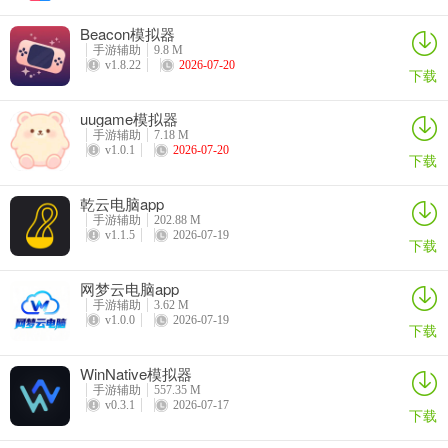
我爱花牌版2026官方版 游戏规则
Beacon模拟器
1、畅快对战，经典玩法各种等级场真人对战，癞子玩法各种好牌拿到
手游辅助
9.8 M
你手软；游戏亮点：
v1.8.22
2026-07-20
下载
2、支持联网单机双模式，走到哪玩到哪，再也不用害怕乘坐电梯或乘
uugame模拟器
坐地铁没有信号不能玩。
手游辅助
7.18 M
v1.0.1
2026-07-20
下载
3、高级防作弊系统防护，打造无外挂游戏环境。
乾云电脑app
4、精美细腻的游戏画面制作，智能化出牌系统更加流畅；
手游辅助
202.88 M
v1.1.5
2026-07-19
下载
我爱花牌版2026官方版 优势
1、游戏每天都有大量玩家在线畅玩，即使在深夜之中游戏大厅也依旧
网梦云电脑app
很火爆，时刻有玩家对抗牌艺的高低。金手指棋牌高玩点评
手游辅助
3.62 M
v1.0.0
2026-07-19
下载
2、以上就是表情了个包的全部内容了，赶快收藏非凡软件站吧下载更
多软件和游戏吧！
WinNative模拟器
手游辅助
557.35 M
3、金花：同花。
v0.3.1
2026-07-17
下载
4、从根本上不存在任何的复杂打牌操作，专业客服问答让你有任何不