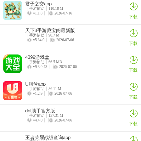
君子之交app
了解的地方都能够快速得到解答。
手游辅助
110.18 M
v1.1.8
2026-07-16
下载
5、百万棋牌爱好者们的手机必备的游戏，棋牌娱乐的同时抢抢红包也
是很不错的，让你轻松的赢金币。
天下3手游藏宝阁最新版
手游辅助
90.7 M
6、打牌，合理的利用自己的炸弹，多副炸弹就得先看好哪些炸是牺牲
v5.84.0
2026-07-06
下载
作为增翻的，哪些是为自己或盟友争取上手机会的，如果是为盟友争
取机会的，一定要把传牌算好，以防传入敌手。
4399游戏盒
手游辅助
66.5 MB
7、操作简单通过点击的行驶控制发射角度;
v9.3.0.43
2026-07-06
下载
8、真人天天斗地主游戏是一款能够多人一起玩的斗地主游戏游戏，游
U租号app
戏中融入了多种不同的斗地主游戏玩法，包含了癞子、三人、四人等
手游辅助
86.11 M
传统玩法，也有很多特色的玩法，喜欢斗地主游戏的朋友可以来下载
v1.2.9
2026-07-06
下载
体验。真人天天斗地主游戏游戏特色
dnf助手官方版
我爱花牌版2026官方版 推荐理由
手游辅助
137.31 M
v4.4.0
2026-07-06
下载
1、在这裏还有传统房间感受正宗家乡气息，牌局瞬息万变其中是充满
了很多机会，是非常热门的一个游戏棋牌互动平台，玩的人很多，大
王者荣耀战绩查询app
家都能在公平环境下竞争。