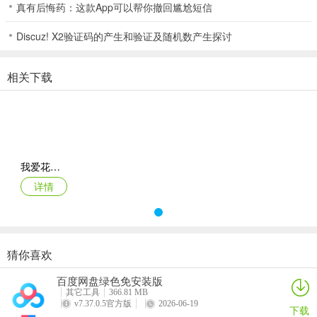
7、游戏环境公平公正杜绝外挂，深受广大玩家门的信赖，且游戏玩法
真有后悔药：这款App可以帮你撤回尴尬短信
也是众多的，让你百玩不厌。
Discuz! X2验证码的产生和验证及随机数产生探讨
我爱花牌版2026官方版 评价
1、有非常专业的客服系统，有问题随时都能找客服小姐姐解决，畅玩
相关下载
没有任何阻碍。
2、经典的吞噬成长玩法贪吃不断长大;
3、游戏界面的设计颇有吸引力，真人对战非常好玩，需要靠自己的实
力和运气取胜。
我爱花牌版2026官方版_Android_1.2
详情
4、在游戏中还有众多的抽奖活动可以去参与，打开抽奖转盘进行抽
奖，在抽奖裏麵可以获取多种不同的奖励，凭靠运气获取；
5、当前男友出现时，你会放入什么垃圾桶中呢，也许会被罚款哦。前
任是什么垃圾游戏亮点
猜你喜欢
6、a、软件定位也好还是一些追踪信息提供都是超级安全的，还会让
百度网盘绿色免安装版
你分享查看数据分析的;
其它工具
366.81 MB
v7.37.0.5官方版
2026-06-19
下载