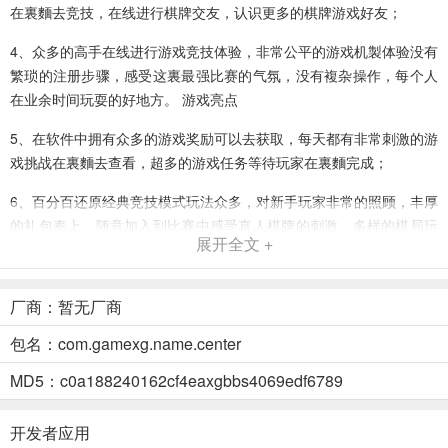
在裏麵去竞技，在线进行棋牌交友，认识更多的棋牌游戏好友；
4、众多的高手在线进行游戏竞技体验，非常公平的游戏机製体验没有
繁琐的注册步骤，感受这裏最强比赛的气氛，没有複杂操作，每个人
在业余时间玩耍的好地方。 游戏亮点
5、在软件中拥有众多的游戏奖励可以去获取，每天都有非常刺激的游
戏挑战在裏麵去查看，超多的游戏任务等待玩家在裏麵完成；
6、百分百还原经典竞技模式玩法众多，对新手玩家非常的照顾，丰厚
的礼包奉上，随意加入到比赛中感受真人棋牌的刺激，多样的棋局玩
展开全文 +
法不断的上线解锁各类奖励。
7、游戏特色
厂商：暂无厂商
8、这是一款流行的手机棋牌游戏，玩法多样，斗地主游戏、捕鱼、麻
包名：com.gamexg.name.center
将、炸金花等热门游戏应有尽有。真人对战，对局精彩刺激，多倍率
房间模式供玩家选择，更有超高倍率助玩家翻身做土豪，别犹豫了~快
MD5：c0a188240162cf4eaxgbbs4069edf6789
来下载游戏体验吧。
开发者应用
我爱花牌版2026官方版 点评