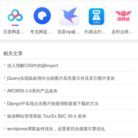
1、下面就结合一些游戏心得，和大家一起分享。
2、这是一款热门手机棋牌游戏，玩法丰富多样，棋牌种类众多，斗地
主游戏、捕鱼、炸金花等应有尽有。免注册，支持多种登录方式，无
百度网盘绿色免安装Pc电脑版
夸克网盘官方正式版
迅雷vip破解版永久会员2024版
扫易达扫描仪最新安卓版
及时达商家(同城配送App)
需繁琐的注册步骤。还在等什么？快来下载游戏体验吧。
3、快速注册和登录，点击微信或手机号进入游戏；
相关文章
4、诸多的民俗高手实战演练，也有大红包随意领，经典的棋牌游戏功
深入理解CSS中的@import
略。疯狂炸金花,充注抢庄游戏玩法新鲜刺激性持续，一起也可以给你
乐翻天。
jQuery实现鼠标滑向当前图片高亮显示并且其它图片变灰
5、智能的自动化游戏结算方式使用，你也可以从中来得到很多玩牌启
AKCMS5.0.6系列产品发布
发，给玩家超多福利的交流平台，游戏中的活动还能积极参与，全新
的游戏引擎打造，简洁的游戏画麵。
Django中实现点击图片链接强制直接下载的方法
6、会给你非常多的精準的记录信息来观察，选用了很多得技巧性的内
旅游网站管理系统 TourEx B2C V6.0 发布
容来完成自己的考验，让你可以在这裏每天来畅享游戏不用停歇，稳
定的网络作战方式带来更多的快乐玩法。
wordpress博客如何优化，设置更符合搜索引擎优化