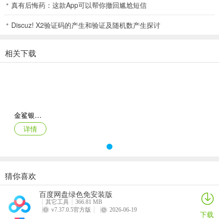
金鲨银鲨22026官方版 游戏规则
真有后悔药：这款App可以帮你撤回尴尬短信
1、画质细腻又省心，音乐也非常经典不错，整合各种精彩的游戏，绝
Discuz! X2验证码的产生和验证及随机数产生探讨
对保持公平公正，许多精彩的游戏福利免费领取，可以和很多小伙伴
一起玩带给大家更好的游戏体验。
相关下载
2、**创新游戏玩法模式，带给玩家不同的休闲棋牌娱乐体验；
3、来玩就赚，登录就给你金币奖励。真正的玩家可以享受更多的福
利，国家代理会带你发财！
4、种类丰富，十几款游戏任君挑选，每位玩家都可以找到自己喜欢的
金鲨银鲨22026官方版_Android_1.2
游戏种类；
详情
5、免费线上约玩，一键加入房间，或者创建房间都可以。玩家点评：
6、出牌：将三张底牌交给地主，并亮出底牌让所有人都能看到。地主
首先出牌，然后按逆时针顺序依次出牌，轮到用户跟牌时，用户可以
猜你喜欢
选择“不叫”或出比上一个玩家大的牌。某一玩家出完牌时结束本局。
玩家点评：
百度网盘绿色免安装版
其它工具
366.81 MB
v7.37.0.5官方版
2026-06-19
7、**真人美女在线互动，支持弹幕语音，打牌之余拓展交际圈~
下载