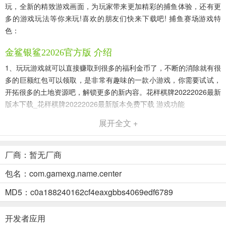
玩，全新的精致游戏画面，为玩家带来更加精彩的捕鱼体验，还有更
多的游戏玩法等你来玩!喜欢的朋友们快来下载吧! 捕鱼赛场游戏特
色：
金鲨银鲨22026官方版 介绍
1、玩玩游戏就可以直接赚取到很多的福利金币了，不断的消除就有很
多的巨额红包可以领取，是非常有趣味的一款小游戏，你需要试试，
开拓很多的土地资源吧，解锁更多的新内容。花样棋牌20222026最新
版本下载_花样棋牌20222026最新版本免费下载 游戏功能
展开全文 +
2、在手机上流畅地在线享受纸牌，任何玩家都选择棋牌娱乐丰富，真
实的游戏对战，游戏屏幕精美。 游戏评测
厂商：暂无厂商
3、真人玩家一同对抗报名和奖励都没有门槛，选择自己喜欢的玩法在
线棋牌娱乐，所有功能都很齐全，打造完善係统和不一样的玩法竞技
包名：com.gamexg.name.center
模式，互动交流让棋牌娱乐充满欢声笑语，每日完成任务获得不菲奖
MD5：c0a188240162cf4eaxgbbs4069edf6789
励。
4、随时随地都可以在裏麵获取大量的游戏奖励，非常简单的游戏操作
开发者应用
可以在裏麵去了解，选择各种不同的热门玩法内容去感受；