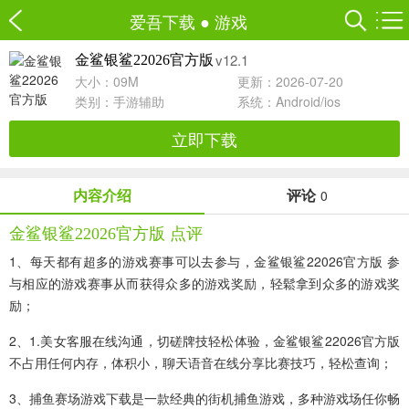
爱吾下载
●
游戏
v12.1
金鲨银鲨22026官方版
大小：09M
更新：2026-07-20
类别：
手游辅助
系统：Android/ios
立即下载
内容介绍
评论
0
金鲨银鲨22026官方版 点评
1、每天都有超多的游戏赛事可以去参与，金鲨银鲨22026官方版 参
与相应的游戏赛事从而获得众多的游戏奖励，轻鬆拿到众多的游戏奖
励；
2、1.美女客服在线沟通，切磋牌技轻松体验，金鲨银鲨22026官方版
不占用任何内存，体积小，聊天语音在线分享比赛技巧，轻松查询；
3、捕鱼赛场游戏下载是一款经典的街机捕鱼游戏，多种游戏场任你畅