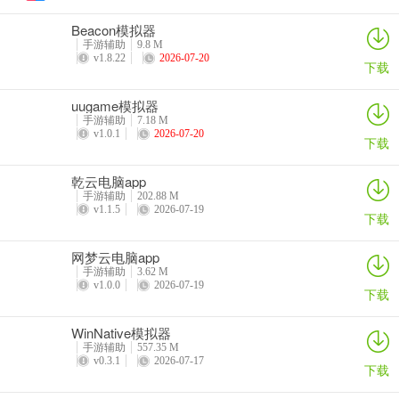
8、兼容性高，游戏操作流畅，不用担心延缓等问题。
Beacon模拟器
手游辅助
9.8 M
9、三张牌技巧二、关于三张牌来了大牌的问题，来了大牌不论是蒙的
v1.8.22
2026-07-20
下载
照样明着看的，尽量别先加钱，必然掌握好火候，什么时分该涨，什
么时分不应涨。
uugame模拟器
手游辅助
7.18 M
v1.0.1
2026-07-20
下载
乾云电脑app
手游辅助
202.88 M
v1.1.5
2026-07-19
下载
网梦云电脑app
手游辅助
3.62 M
v1.0.0
2026-07-19
下载
WinNative模拟器
手游辅助
557.35 M
v0.3.1
2026-07-17
下载