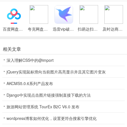
5、精妙绝伦的活动赛事以及各类玩法内容，玩法经过精心策划在实际
操作上更简单，特色本地方言回味家乡味道快来加入，每天上线就给
玩家赠送超多的海量游戏金币。
百度网盘绿色免安装Pc电脑版
夸克网盘官方正式版
迅雷vip破解版永久会员2024版
扫易达扫描仪最新安卓版
及时达商家(同城配送App)
6、为更大程度地满足玩家的棋牌娱乐需求，手游《兰陵王》在除含战
斗系统、角色系统、属性系统、锻造系统、侍宠系统、 坐骑系统、神
兵系统等多样化的基础系统外，还同时还开发了精力副本、防守副本
相关文章
等丰富游戏玩法，是一款真正意义的影视还原手游巨作。
深入理解CSS中的@import
7、非常严厉的外挂处理，一旦发现封号处理，打造一个属于你富有风
jQuery实现鼠标滑向当前图片高亮显示并且其它图片变灰
格的世外桃源吧，环境的存在是需要人为的努力来进行打造的，享受
到了极致的游戏体验和更好的游戏效果。
AKCMS5.0.6系列产品发布
8、游戏客服将全天为玩家提供贴心服务，有各种现金红包和话费福
Django中实现点击图片链接强制直接下载的方法
利、实物奖励等，可以进行各种高难度的游戏操作，加入令人心动不
已的游戏规则，轻鬆在线玩转牌局。
旅游网站管理系统 TourEx B2C V6.0 发布
9、充值比例1:500，首冲双倍元宝(这个不是重点，下面的才是重点)
wordpress博客如何优化，设置更符合搜索引擎优化