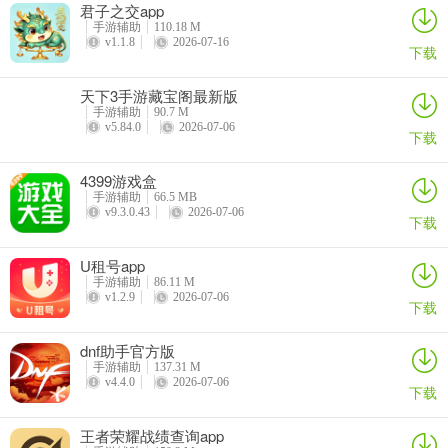
君子之交app
竞技环境。
手游辅助
110.18 M
v1.1.8
2026-07-16
下载
2、包含经典和有趣的棋牌项目，有真实的规则和不困难的开始
3、没有人机的干扰玩家之间进行实力以及运气的对决。
天下3手游藏宝阁最新版
手游辅助
90.7 M
v5.84.0
2026-07-06
4、容纳了全国各个地方的棋牌玩法，保证符合各个玩家的棋牌喜好，
下载
尽情挑选喜爱的玩法开展对决。
4399游戏盒
5、万人同时在线，免费比赛桌供您畅享，体验最热门和最刺激的棋牌
手游辅助
66.5 MB
v9.3.0.43
2026-07-06
~
下载
6、850gema旧版本版卡通形式的界面设计，更清新更舒适，久玩不
U租号app
累。
手游辅助
86.11 M
v1.2.9
2026-07-06
下载
dnf助手官方版
手游辅助
137.31 M
v4.4.0
2026-07-06
下载
王者荣耀战绩查询app