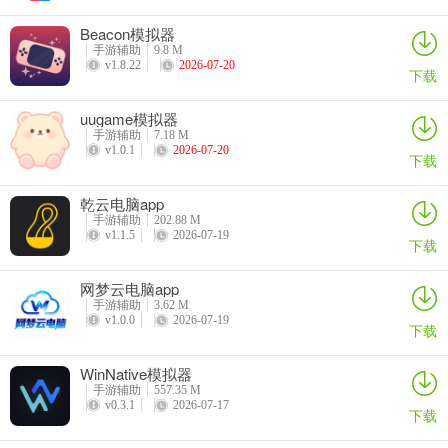
下立即跑得飞快，只剩下一张或者两张，这样就非常被动了，自己手
上的炸弹炸不出来能赢算运气好，有时不仅炸不出来还会输掉牌局，
Beacon模拟器
当然，最为惨烈的是自己炸到自己;
手游辅助
9.8 M
v1.8.22
2026-07-20
下载
4、做农民的情况下，要先判断自己先逃掉，还是配合朋友让朋友先
逃。如果自己手上牌很顺，要尽量找机会上手，最快速度将牌出得手
uugame模拟器
手游辅助
7.18 M
上所剩无几，这样地主就会更被动。要判断出来地主手上的牌型和朋
v1.0.1
2026-07-20
下载
友的牌型，尽量打地主手上适应的牌型，打朋友适应的牌型;如果自己
手上的牌不是很顺，那么最好能顶住地主，然后打朋友适应的牌;
乾云电脑app
手游辅助
202.88 M
5、斗地主游戏记牌和算牌很关键，记牌是算牌的基础，所以斗地主游
v1.1.5
2026-07-19
下载
戏对自己的记忆，思维，推测能力要有较高的要求。一方面至少也需
要记住较大的牌的情况，例如记住鬼/2/A/K/Q/J等花牌;另外一方面至
网梦云电脑app
少要记住对手手里还剩下多少张牌(当然网上游戏的情况下，软件能帮
手游辅助
3.62 M
助指出)。 拿到牌之后，要看看自己手上缺了哪些牌，最好能根据手
v1.0.0
2026-07-19
下载
上的缺牌和已经出现了的牌，判断出本局是否有炸弹;具体的做法是：
先看清自己手中的牌，什么有什么没有，别人出了什么牌还有什么牌!
WinNative模拟器
手游辅助
557.35 M
v0.3.1
2026-07-17
850gema旧版本版点评
下载
1、公平竞技：游戏内置先进查杀作弊系统，为各位玩家创建公平游戏