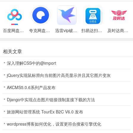
3、该游戏支持超多热门的玩法，目前流行的都有得晚，游戏体验非常
的好
4、赛事全局录像，防作弊防外挂一应俱全。
百度网盘绿色免安装Pc电脑版
夸克网盘官方正式版
迅雷vip破解版永久会员2024版
扫易达扫描仪最新安卓版
及时达商家(同城配送App)
5、一键锁定捕鱼，解放双手，体验极致捕鱼乐趣
6、体验只需简单几步就能加入这场游戏盛宴，完成体验即可一键登
相关文章
录，操作其实很简单。
深入理解CSS中的@import
850gema旧版本版优势
jQuery实现鼠标滑向当前图片高亮显示并且其它图片变灰
1、细致的新手教程很好的帮助玩家进行游戏，更快的上手游戏。
AKCMS5.0.6系列产品发布
2、精美的游戏界面设计，让玩家可以更好的进行游戏。
Django中实现点击图片链接强制直接下载的方法
3、UI分类界面非常的棒，玩家选择的时候看起来更加的便捷。
4、真人在线实时互动，平台有社交专区，方便牌友互动。
旅游网站管理系统 TourEx B2C V6.0 发布
5、萌新体验有好礼、公共奖池每周汇聚惊喜多多，欢乐无限
wordpress博客如何优化，设置更符合搜索引擎优化