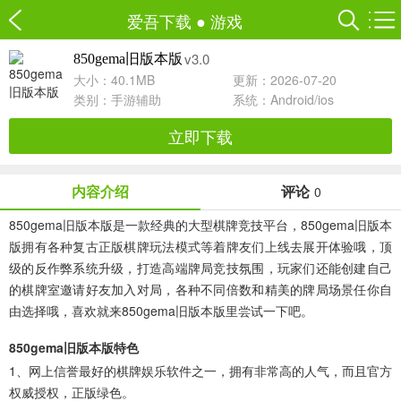
爱吾下载
●
游戏
v3.0
850gema旧版本版
大小：40.1MB
更新：2026-07-20
类别：
手游辅助
系统：Android/ios
立即下载
内容介绍
评论
0
850gema旧版本版是一款经典的大型棋牌竞技平台，850gema旧版本
版拥有各种复古正版棋牌玩法模式等着牌友们上线去展开体验哦，顶
级的反作弊系统升级，打造高端牌局竞技氛围，玩家们还能创建自己
的棋牌室邀请好友加入对局，各种不同倍数和精美的牌局场景任你自
由选择哦，喜欢就来850gema旧版本版里尝试一下吧。
850gema旧版本版特色
1、网上信誉最好的棋牌娱乐软件之一，拥有非常高的人气，而且官方
权威授权，正版绿色。