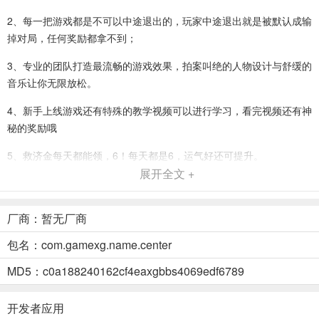
2、每一把游戏都是不可以中途退出的，玩家中途退出就是被默认成输
掉对局，任何奖励都拿不到；
3、专业的团队打造最流畅的游戏效果，拍案叫绝的人物设计与舒缓的
音乐让你无限放松。
4、新手上线游戏还有特殊的教学视频可以进行学习，看完视频还有神
秘的奖励哦
5、救济金每天都能领，6！每天都是6，运气好还可提升。
展开全文 +
6、秒速开局：每时每刻万人在线，随时随地实时竞技，快速匹配不等
待。
厂商：暂无厂商
850gema旧版本版背景
包名：com.gamexg.name.center
1、上线即可免房卡创建好友房，劲爽的发牌快感，无尽的对局PK乐
趣！
MD5：c0a188240162cf4eaxgbbs4069edf6789
2、为棋牌玩家专属打造，这里不仅有单人还有多人联机对战，提供多
开发者应用
元玩法，随时体验!