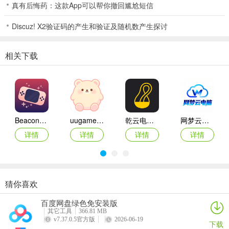
850gema旧版本版技巧
真有后悔药：这款App可以帮你撤回尴尬短信
斗地主游戏实战经验分享
Discuz! X2验证码的产生和验证及随机数产生探讨
斗地主游戏就是一个需要不断分析判断和做决策的游戏，是一个控制
与反控制的游戏，要利用手上的长处(出牌后依然能拿回控制权)去对
相关下载
付对手的短处，而且斗地主游戏记牌很关键，既能锻炼记忆力，又能
锻炼分析判断能力，所以挺喜欢打斗地主游戏的玩家有很多。
1、 首先要判断自己的牌是适合做地主，还是更适合做农民。 一般情
况下，想做地主，至少要有两手以上能立住的硬牌(如大鬼和对2)。如
果手上硬牌不多但牌比较顺，这种情况下更适合于做农民。
Beacon模拟器
uugame模拟器
乾云电脑app
网梦云电脑app
详情
详情
详情
详情
2、斗地主游戏是控制与反控制的游戏：无论做地主还是做农民，最好
都能分析判断出对手的牌型，出自己能够控制的牌，出对手不适应的
牌。举例，自己出一个A，对手突然出小鬼，那么对手手上很可能有
一对2，希望通过这对2来控制牌局，这种情况下，自己拿到出牌权
猜你喜欢
后，要尽量将对手的一对2给破掉;
WinNative模拟器
君子之交app
99电玩
光大娱乐Android官方版
百度网盘绿色免安装版
详情
详情
详情
详情
3、做地主的情况下，要注意提前规划好出牌顺序，如果不提前规划好
其它工具
366.81 MB
出牌顺序，有时往往自己手上都是大牌，对手拿到出牌权后，两下三
v7.37.0.5官方版
2026-06-19
下载