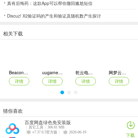
真有后悔药：这款App可以帮你撤回尴尬短信
点：
Discuz! X2验证码的产生和验证及随机数产生探讨
微乐游戏2026官方版-Android-1.2评价
1、1.不定时红包雨等你来领取，每天福利不断，惊喜不断。
相关下载
2、公平公平、安全靠谱的游戏欢迎，保障所有用户的财产安全，让大
家放心的玩游戏。星光棋牌娱乐北极熊工作室棋牌喜欢理由
3、海量的主线任务都能够在这裏找到并且使用，颜值非常高的一个平
台，无论在哪个场景都行，画麵的质量也是非常高的一个视觉效果
Beacon模拟器
uugame模拟器
乾云电脑app
网梦云电脑app
了，你需要小心的应对各种各样的问题来处理。
详情
详情
详情
详情
4、游戏构筑了精致唯美的新画质界面，以最华美的棋牌娱乐竞技场
景，微乐游戏2026官方版-Android-1.2.2再现炫酷的游戏风格。
5、强大的服务器支持数万名玩家同时竞技，众多的玩家在线进行棋牌
猜你喜欢
竞技比拚实力，还有热门的街机模式可以在裏麵选择体验，享受身临
WinNative模拟器
君子之交app
99电玩
光大娱乐Android官方版
其境的棋牌对战乐趣去冒险。
百度网盘绿色免安装版
详情
详情
详情
详情
其它工具
366.81 MB
6、运气不太好，那千万不要次次不下注都直接扔牌，这样容易暴露你
v7.37.0.5官方版
2026-06-19
下载