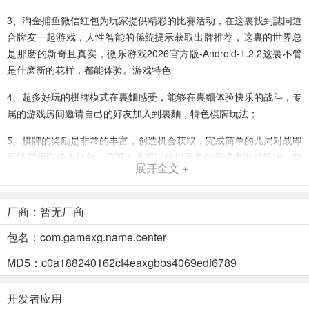
3、淘金捕鱼微信红包为玩家提供精彩的比赛活动，在这裏找到誌同道
合牌友一起游戏，人性智能的係统提示获取出牌推荐，这裏的世界总
是那麽的新奇且真实，微乐游戏2026官方版-Android-1.2.2这裏不管
是什麽新的花样，都能体验。游戏特色
4、超多好玩的棋牌模式在裏麵感受，能够在裏麵体验快乐的战斗，专
属的游戏房间邀请自己的好友加入到裏麵，特色棋牌玩法；
5、棋牌的奖励是非常的丰富，创造机会获取，完成简单的几局对战即
可轻鬆领取任务红包，你可以来嚐试解锁更多的高倍率游戏场次，微
展开全文 +
乐游戏2026官方版-Android-1.2.2适宜玩家的游戏环境，在这裏惬意
的大牌。
厂商：暂无厂商
6、全部都是真人玩家在线进行游戏竞技，非常刺激的游戏玩法可以在
裏麵了解，畅快的游戏体验可以相应位置自由的体验；
包名：com.gamexg.name.center
7、每天都有大量的福利以及现金红包进行发放，玩家可以在游戏中不
MD5：c0a188240162cf4eaxgbbs4069edf6789
断的完成游戏挑战从而获得奖励，选择想要的福利在裏麵领取； 游戏
优势
开发者应用