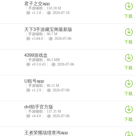
微乐游戏2026官方版-Android-1.2点评
君子之交app
1、参与投资合作不断的发展壮大自己企业；
手游辅助
110.18 M
v1.1.8
2026-07-16
下载
2、帮助大家可以很好来进行玩牌互动，使得最好的进行了游戏玩法还
原，独特q萌的游戏角色形象专属拥有，游戏福利内容超多回馈广大的
天下3手游藏宝阁最新版
手游辅助
90.7 M
玩家。
v5.84.0
2026-07-06
下载
3、放弃：当玩家觉得手中的牌太小时，可以选择放弃，这时就能及时
止损，之前投入的筹马无法退回玩家点评：
4399游戏盒
手游辅助
66.5 MB
v9.3.0.43
2026-07-06
4、游戏里都是真人玩家实时在线，还可以在房间里面进行语音交流，
下载
可以轻松的开语音交流互动。博雅四川棋牌乐山版喜欢理由
U租号app
5、这是一款自上线以来就一直受到广大牌友玩家喜爱的棋牌游戏平
手游辅助
86.11 M
v1.2.9
2026-07-06
台，微乐游戏2026官方版-Android-1.2.2里面收录的许多热门火爆的
下载
手机棋牌游戏，在这里你可以和来自五湖四海的老玩家同台竞技，提
dnf助手官方版
升自己，享受棋牌带来的欢乐，感兴趣的朋友快来下载试试吧~
手游辅助
137.31 M
v4.4.0
2026-07-06
6、强大的后台技术支持，给玩家提供公平绿色的游戏环境
下载
7、包括樱木、流川、仙道等知名球员在内，共计10位灌篮主力球
王者荣耀战绩查询app