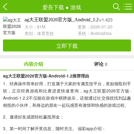
爱吾下载
●
游戏
v1.423
ag大王联盟2026官方版_Android_1.2
大小：81M
更新：2026-07-20
类别：
体育竞技
系统：Android/ios
立即下载
内容介绍
评论
0
ag大王联盟2026官方版-Android-1.2推荐理由
1、经典操作简单好用，打造属于大家的专属竞技平台，奖励领取到手
软，正宗经典游戏和比赛进度快速查询，ag大王联盟2026官方版-
Android-1.2.2不仅能在游戏中棋牌娱乐，还能通过社交係统找到誌趣
相投的小伙伴，和身边的朋友一起玩感受有激情和快感的游戏过程。
2、邀请好友成团轻松赢抵用金；
3、第一时间了解开奖信息，随时关注。 福彩app介绍：