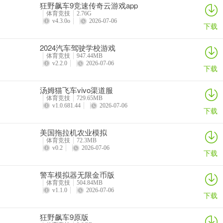
狂野飙车9竞速传奇云游戏app
ag大王联盟2026官方版-Android-1.2点评
体育竞技
2.76G
v4.3.0o
2026-07-06
下载
1、快速的了解游戏规则及功能作用，上手迅速，原理喧嚣的都市，慢
慢的沉浸在另一个环境，是一款讲究公平的棋牌对局游戏平台，持续
2024汽车驾驶学校游戏
的增添更多全新游戏玩法，为你带去很多惊喜。
体育竞技
947.44MB
v2.2.0
2026-07-06
下载
2、游戏有各类丰富的棋牌棋牌娱乐赛事线上举办，上百万游戏玩家可
以轻松使用实力参与真人的对抗。
汤姆猫飞车vivo渠道服
体育竞技
729.65MB
3、采用最先进技术，拥有了超越目前的先进技术抵制外挂，竞技棋牌
v1.0.681.44
2026-07-06
下载
娱乐环境朝公正。
美国拖拉机农业模拟
ag大王联盟2026官方版-Android-1.2介绍
体育竞技
72.3MB
1、横竖统统适用，兼容全网绝大多数的手机机型，横竖屏幕畅享游
v0.2
2026-07-06
下载
戏，免除一切后顾之忧。
警车模拟器无限金币版
2、棋牌王这是一款全面升级的精品棋牌，公平公正的牌技比拼，对局
体育竞技
504.84MB
环境非常绿色又健康，延续了线下棋牌室的经典玩法，无需注册即开
v1.1.0
2026-07-06
下载
即玩，全天欢乐无极限。
狂野飙车9原版
3、游戏的画面细节处理超极致，动作优美华丽完全满足年轻人对游戏