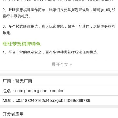
2、旺旺梦想棋牌操作简单，玩家们只要掌握游戏规则，即可参加对战
赢得丰厚的礼品。
3、多个模式随你挑选，真人玩家在线，超快匹配速度，尽情体验棋牌
乐趣。
旺旺梦想棋牌特色
1、平台非常的稳定安全，更有多种种类花样玩法任你挑选。
2、充分为用户考虑，每天可以领取三次免费的救济金，不断提高自己
展开全文 +
的技术。
3、海量真人在线对抗，绝对公平健康，更有客服全天在线，为你服
厂商：暂无厂商
务。
包名：com.gamexg.name.center
旺旺梦想棋牌点评
MD5：c0a188240162cf4eaxgbbs4069edf6789
1、最真实公平的棋牌竞技,不用担心有外挂的存在,不会输很多的。
开发者应用
2、旺旺梦想棋牌拥有着智能的语音互动功能,能让你的每一把麻将对