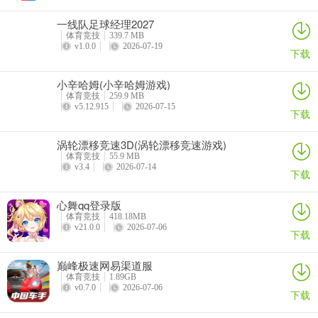
牌的玩家要付出当前需要付出游戏币的双倍数量，如果牌型大小相
一线队足球经理2027
同，则先开牌的玩家判输。放弃：放弃当前付出的所有游戏币，判
体育竞技
339.7 MB
输。
v1.0.0
2026-07-19
下载
喜金只能是赢家获得，并且是从游戏中剩余输家给予赢家金币。
小辛哈姆(小辛哈姆游戏)
喜金分为两种，即赢家牌型获得“顺金”和“豹子”的喜金。
体育竞技
259.9 MB
v5.12.915
2026-07-15
下载
“顺金”喜金为游戏中剩余每个输家支付赢家本局设定的最大暗注1倍的
合计，“豹子”喜金为游戏中剩余每个输家支付赢家本局设定的最大暗
涡轮漂移竞速3D(涡轮漂移竞速游戏)
体育竞技
55.9 MB
注2倍合计。
v3.4
2026-07-14
下载
当输家所剩金币不够支付赢家喜金时，剩余多少金币就支付给赢家多
少。
心舞qq登录版
体育竞技
418.18MB
v21.0.0
2026-07-06
玩家在最后比牌之前离开桌子(中途离开，既离开不会使游戏结束)，
下载
不支付喜金。
巅峰极速网易渠道服
体育竞技
1.89GB
v0.7.0
2026-07-06
下载