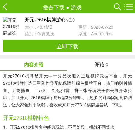
爱吾下载
●
游戏
v3.0
开元27616棋牌游戏
大小：40.1MB
更新：2026-07-20
类别：
体育竞技
系统：Android/ios
立即下载
内容介绍
评论
0
开元27616棋牌是开元中十分受欢迎的正规棋牌竞技平台，开元
27616棋牌打造三重防作弊系统保障的绿色棋牌平台，热门的财神捕
鱼、五龙捕鱼、二八杠、红包扫雷、拼三张等玩法任你去展开体验
哦，并且开元27616棋牌每局只需3分钟即可，超多的对局奖励免费赠
送，让大家领到手软哦，喜欢就来开元27616棋牌里尝试一下吧。
开元27616棋牌特色
1、开元27616棋牌多种经典玩法，不同阶段，挑战不同场次