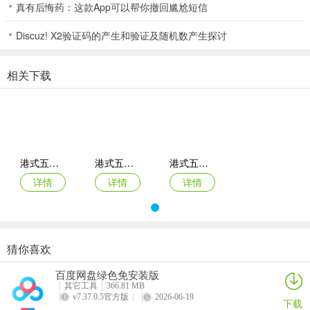
超过2人，但游戏币已经达到上限，系统将打开该卡。
真有后悔药：这款App可以帮你撤回尴尬短信
2、--更多精彩的线上游戏活动，定期比赛，刺激火爆到不行；游戏玩
Discuz! X2验证码的产生和验证及随机数产生探讨
法：
3、这是一款热门手机棋牌游戏，玩法丰富，汇聚当下最新、最热的棋
相关下载
牌游戏种类，你喜欢的在这里都能找到。真人在线匹配对战，都是经
过实名认证的，没有机器人参与，喜欢打牌的小伙伴快来下载游戏体
验吧。
4、会有更多的玩家们加入到对局当中，和来自不同地区的棋牌高手展
港式五张棋牌游戏
港式五张棋牌软件
港式五张棋牌2026
开竞技，港式五张棋牌快节奏秒速游戏开局，没有一点拖遝，多样的
详情
详情
详情
棋牌满足每个玩家的玩法需求。
港式五张棋牌介绍
1、本游戏支持联网单机双模式，港式五张棋牌无论玩家走到哪玩到
猜你喜欢
哪，随时随地给大家带来欢乐。游戏德州棋牌老版本喜欢理由
百度网盘绿色免安装版
2、精选多样的棋牌合集，随时在线畅玩，超多精彩不能错过，更多的
其它工具
366.81 MB
挑战模式，如果你是新手小白还可以去练习场试炼。
v7.37.0.5官方版
2026-06-19
下载