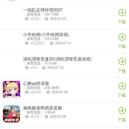
3、性感美女客服二十四小时全天在线，实时解决玩家在游戏中遇到的
一线队足球经理2027
各种问题，港式五张棋牌带给你最贴心的服务。
体育竞技
339.7 MB
v1.0.0
2026-07-19
下载
4、游戏之中既可以轻松的在线玩牌，又可以广交五湖四海的好友，等
你来这玩耍。
小辛哈姆(小辛哈姆游戏)
体育竞技
259.9 MB
5、清新唯美的游戏画风给你带来全新的视觉体验，炫酷特效让出牌变
v5.12.915
2026-07-15
下载
得与众不同。
涡轮漂移竞速3D(涡轮漂移竞速游戏)
6、游戏采用微信登录，港式五张棋牌支持自由创建私人房，手机在线
体育竞技
55.9 MB
邀请好友们一起打牌。
v3.4
2026-07-14
下载
7、分享拿真金好友同桌，不用出门也能热血厮杀，躺着玩游戏也能赚
心舞qq登录版
钱，轻松玩转棋牌棋牌娱乐的竞技。星耀棋牌正版高玩点评
体育竞技
418.18MB
v21.0.0
2026-07-06
下载
8、超多热门的棋牌竞技游戏可以去体验，汇聚了相当多的喜爱棋牌的
玩家们，港式五张棋牌有着极速的对手匹配速度，港式五张棋牌快速
巅峰极速网易渠道服
建立对局，吸引更多强大的棋牌爱好者在这裏不断汇聚。
体育竞技
1.89GB
v0.7.0
2026-07-06
下载
港式五张棋牌游戏规则