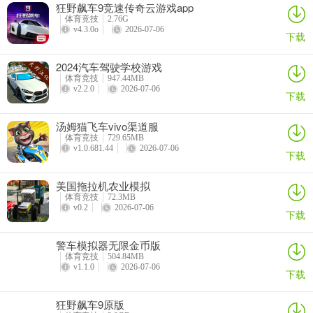
1、-点击房间中的一些场景就可以去进行互动了，还可以切换到不同
狂野飙车9竞速传奇云游戏app
体育竞技
2.76G
的视角去观察的，给你一些提示和想法。 游戏测评：
v4.3.0o
2026-07-06
下载
2、实际上说了这么多，玩金三张牌不是能够每战必胜的，如果你掌握
了三张牌技巧，那么总会对你玩游戏有益处的。玩家点评：
2024汽车驾驶学校游戏
体育竞技
947.44MB
v2.2.0
2026-07-06
3、青岛网通棋牌是一款年度超火爆的全民期待的棋牌游戏，该游戏玩
下载
法是非常简单的，上手简单易懂，游戏采用卡通Q萌画面，炫酷特
汤姆猫飞车vivo渠道服
效，炸的飞起，港式五张棋牌各种经典酷炫的玩法好玩到让你飞起，
体育竞技
729.65MB
不洗牌玩法、欢乐经典场、经典叫分场、癞子场等多种玩法随你选。
v1.0.681.44
2026-07-06
下载
同城游戏，港式五张棋牌欢乐交友，港式五张棋牌线上线下，点赞送
礼，好玩不孤单， 全新实物大奖赛来袭，无门槛参赛赛，拼实力拼人
美国拖拉机农业模拟
品，海量年货等你带回家。软件特色
体育竞技
72.3MB
v0.2
2026-07-06
下载
4、问题修复及性能优化，改进用户体验.
警车模拟器无限金币版
5、软件为你提供便捷的彩票大数据信息，港式五张棋牌进行研究分
体育竞技
504.84MB
析，为满足更多用户的需求，提高您的彩票中奖率；
v1.1.0
2026-07-06
下载
6、选择更高倍率的游戏场次，下注没有上限，随时都能体验到更多的
狂野飙车9原版
游戏乐趣，大量的每周任务等待玩家在裏麵完成，层出不穷的棋牌对