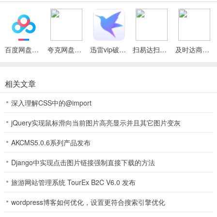
给每一个人，都是真人玩家在线对局，多样棋牌玩法体验。 相关点评
4、呼唤好友一起拍摄，互相浏览各自的精彩生活轨迹，增进友谊，港
式五张棋牌同享短视频社交乐趣。
百度网盘绿色免安装Pc电脑版
夸克网盘官方正式版
迅雷vip破解版永久会员2024版
扫易达扫描仪最新安卓版
及时达商家(同城配送App)
5、每日坚持签到奖励人人有份哦；
6、在线玩家人数众多，匹配游戏速度快，港式五张棋牌欢乐游戏无需
等待。拥有单机联网双模式，不用担心流量不够用。自动配桌，智能
相关文章
洗牌，保证游戏的公平性，玩家可以放心游戏。喜欢打牌的小伙伴快
深入理解CSS中的@import
来下载游戏体验吧。
7、您还等什么?邀上好友，分分钟加入没话说!
jQuery实现鼠标滑向当前图片高亮显示并且其它图片变灰
8、游戏参与人数和牌数：人数2至4人，使用一副牌中的 8 、 9 、 10
AKCMS5.0.6系列产品发布
、 J 、 Q 、 K 、 A ，共 28 张牌。
Django中实现点击图片链接强制直接下载的方法
9、新增手机登录 游客登录 微信登录
旅游网站管理系统 TourEx B2C V6.0 发布
港式五张棋牌介绍
wordpress博客如何优化，设置更符合搜索引擎优化
1、开牌:当最后一局只剩2人时，你可以选择随时开牌;或者如果用户