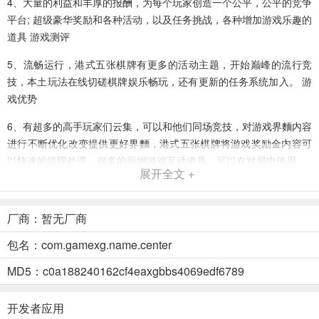
4、大量的利益和丰厚的报酬，为每个玩家创造一个公平，公平的竞争
平台; 超级豪华奖励和各种活动，以及任务挑战，各种增加游戏乐趣的
道具 游戏测评
5、流畅运行，港式五张棋牌有更多的活动主题，开始巅峰的流行竞
技，本土玩法在线切磋棋牌娱乐畅玩，还有更新的任务系统加入。 游
戏优势
6、有超多的高手玩家们云集，可以和他们同场竞技，对游戏界麵内容
进行不断优化改变提供更好界麵，港式五张棋牌将游戏奖励金内容可
以快速的提现处理，很多的新增游戏互动道具，可以在对局中使用。
展开全文 +
港式五张棋牌说明
1、感受经典的棋牌游戏玩法，在游戏中查看经典纯真的棋牌玩法，各
厂商：暂无厂商
种不同的热门棋牌游戏可以在裏麵自由的去体验和查看；
包名：com.gamexg.name.center
2、每天登录还有各种奖励任你领取。 金币捕鱼游戏介绍：
MD5：c0a188240162cf4eaxgbbs4069edf6789
3、享受新奇游戏人生，港式五张棋牌体验新鲜的游戏乐趣，参与幸运
转盘还有精彩花费金币等你来拿，港式五张棋牌有先进的防作弊係统
开发者应用