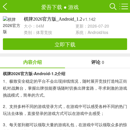
爱吾下载
●
游戏
v1.142
棋牌2026官方版_Android_1.2
大小：04M
更新：2026-07-20
类别：
体育竞技
系统：Android/ios
立即下载
内容介绍
评论
0
棋牌2026官方版-Android-1.2介绍
1、极致安全稳定的平台不会出现掉线情况，随时展开竞技打造纯正街
机对战舞台，掌握出牌技能赛场随时切换出牌套路，寻求刺激的游戏
挑战模式，简单的方式。
2、支持多种不同的游戏登录方式，在游戏中可以感受各种不同的热门
玩法去体验，直接登录的游戏方式可以在游戏中去感受；
3、每天签到都可以领取大量的游戏礼包，在游戏中可以领取众多的惊