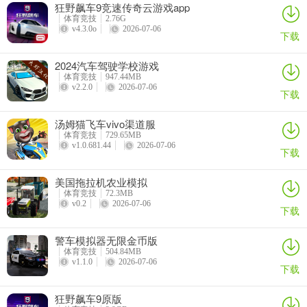
狂野飙车9竞速传奇云游戏app
体育竞技
2.76G
v4.3.0o
2026-07-06
下载
2024汽车驾驶学校游戏
体育竞技
947.44MB
v2.2.0
2026-07-06
下载
汤姆猫飞车vivo渠道服
体育竞技
729.65MB
v1.0.681.44
2026-07-06
下载
美国拖拉机农业模拟
体育竞技
72.3MB
v0.2
2026-07-06
下载
警车模拟器无限金币版
体育竞技
504.84MB
v1.1.0
2026-07-06
下载
狂野飙车9原版