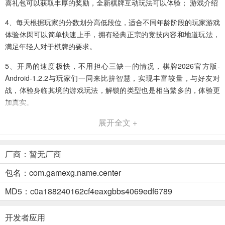
喜礼包可以获取丰厚的奖励，全新棋牌互动玩法可以体验； 游戏介绍
4、每天根据玩家的分数划分高低段位，适合不同年龄阶段的玩家游戏
体验休閑可以简单快速上手，拥有经典正宗的竞技内容和地道玩法，
满足年轻人对于棋牌的要求。
5、开局的速度极快，不用担心三缺一的情况，棋牌2026官方版-
Android-1.2.2与玩家们一同来比拚智慧，实现丰富较量，与好友对
战，体验身临其境的游戏玩法，解锁的类型也是相当繁多的，体验更
加真实。
6、其它BUG修改;
展开全文 +
棋牌2026官方版-Android-1.2说明
厂商：暂无厂商
1、皇帝成长计划2手机版是一款宫廷题材的皇帝模拟休闲游戏，游戏
中拥有各种不同历史朝代的皇帝可以进行体验，棋牌2026官方版-
包名：com.gamexg.name.center
Android-1.2.2感受各种超真实的宫廷体验，棋牌2026官方版-
MD5：c0a188240162cf4eaxgbbs4069edf6789
Android-1.2.2你是一位贤德之君呢，还是荒废无能的昏君呢，下载游
戏体验吧。 游戏特色
开发者应用
2、全程都是真人玩家在线进行游戏竞技，打造安全的游戏环境，在裏