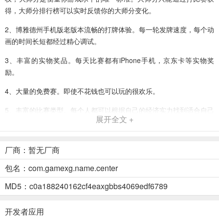
得，大师分排行榜可以实时反馈你的大师分变化。
2、博雅德州手机版老版本流畅的打牌体验。每一轮发牌速度，每个动
画的时间长短都经过精心调试。
3、丰富的实物奖品。每天比赛都有iPhone手机，京东卡等实物奖
励。
4、大量的免费赛。即使不花钱也可以玩的很欢乐。
5、丰富的比赛类型。每个人都可以根据自己的经济实力找到适合自己
展开全文 +
的比赛。
博雅德州手机版老版本说明
厂商：暂无厂商
1、海量玩家共同游戏，具有超高的游戏人气，可以结交好友。
包名：com.gamexg.name.center
2、玩家可互相发送语音包进行互动，体验不一样的棋牌战斗玩法。
MD5：c0a188240162cf4eaxgbbs4069edf6789
3、各种各样不同的游戏模式和场次可选，爆金翻倍赢的更过瘾。
开发者应用
博雅德州手机版老版本说明