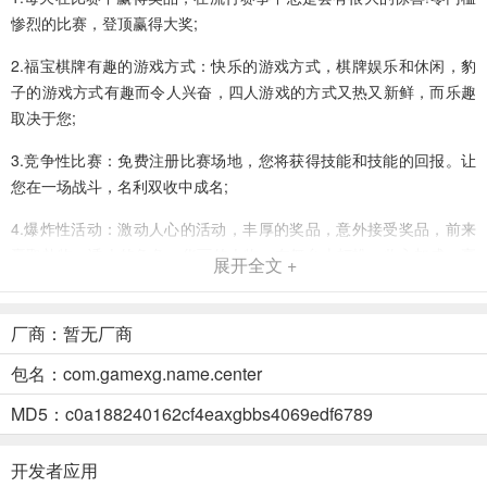
惨烈的比赛，登顶赢得大奖;
2.福宝棋牌有趣的游戏方式：快乐的游戏方式，棋牌娱乐和休闲，豹
子的游戏方式有趣而令人兴奋，四人游戏的方式又热又新鲜，而乐趣
取决于您;
3.竞争性比赛：免费注册比赛场地，您将获得技能和技能的回报。让
您在一场战斗，名利双收中成名;
4.爆炸性活动：激动人心的活动，丰厚的奖品，意外接受奖品，前来
赢取礼物，诱人的角色：华丽的人物，在舞台上打扮，收入加成，享
展开全文 +
受超V待遇;
福宝棋牌背景
厂商：暂无厂商
1.先进的加密防作弊机制，玩家可以放心的游戏，不同类型的游戏玩
包名：com.gamexg.name.center
法也不同，这里有你想玩的一切;
MD5：c0a188240162cf4eaxgbbs4069edf6789
2.在各个方面都进行了优化，占用的内存更少，消耗的数据更少;它消
除了繁琐的注册步骤，游客可以自由玩耍;
开发者应用