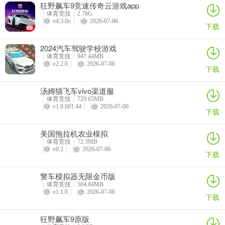
狂野飙车9竞速传奇云游戏app
体育竞技
2.76G
v4.3.0o
2026-07-06
下载
2024汽车驾驶学校游戏
体育竞技
947.44MB
v2.2.0
2026-07-06
下载
汤姆猫飞车vivo渠道服
体育竞技
729.65MB
v1.0.681.44
2026-07-06
下载
美国拖拉机农业模拟
体育竞技
72.3MB
v0.2
2026-07-06
下载
警车模拟器无限金币版
体育竞技
504.84MB
v1.1.0
2026-07-06
下载
狂野飙车9原版