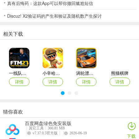
真有后悔药：这款App可以帮你撤回尴尬短信
数，提前结束牌局。
Discuz! X2验证码的产生和验证及随机数产生探讨
可出牌型
单张：1张任意牌，2最大，3最小;
相关下载
对子：2张点数相同的牌，AA最大，33最小;
3带X：3同张最多可带2张(0≤X≤2)，带的牌不要求同点数;接牌时，必
须按上家的3+X接;
顺子：点数相连的5张及以上的牌，可以从3连到A。如：910JQKA;
一线队足球经理2027
小辛哈姆(小辛哈姆游戏)
涡轮漂移竞速3D(涡轮漂移竞速游戏)
熊猫棋牌
详情
详情
详情
详情
连对：点数相连的2张及以上的对子，可以从3连到A。如：7788，
334455;
三顺：点数相连的2个及以上的3同张，可以从3连到A。如：888999;
猜你喜欢
飞机带翅膀：点数相连的2个及以上的3同张，可以从3连到A。连N个
疯狂翻转
莱恩棋牌
发发发棋牌
赛车集会最新版
百度网盘绿色免安装版
3同张，则可带N张牌或者2N张牌。如：连3个3同张，333444555，
详情
详情
详情
详情
其它工具
366.81 MB
可选择带3张牌，也可以选择带6张牌。连2个3同张，333444，可选
v7.37.0.5官方版
2026-06-19
下载
择带2张牌，也可带4张牌。