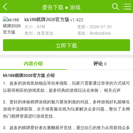
爱吾下载
●
游戏
v1.423
kk188棋牌2026官方版
大小：97M
更新：2026-07-20
类别：
体育竞技
系统：Android/ios
立即下载
内容介绍
评论
0
kk188棋牌2026官方版 介绍
1、超多的游戏奖励物品等你来领取，玩家只需要通过登录的方式就可
以获得相应的游戏奖励，超多经典的游戏玩法去体验； 相关点评
2、更好的体验棋牌游戏的魅力紧张刺激的对战，多种游戏好礼能够在
游戏中选择获取，全天候客服在线为玩家解决众多问题，整合了全网
热门棋牌资源进行游戏竞技。
3、超多的棋牌爱好者在裏麵展开竞技，通过自己的努力从而获得众多