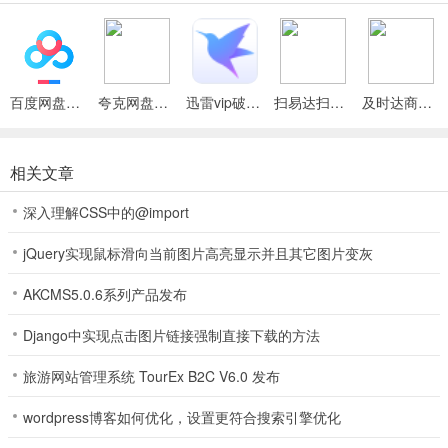
统，还有交朋友社交功能，凭借助力赢得大奖，为每个人带来贴心优
质的功能选择。
3、易发游戏捕鱼使得更好助力广大玩家的开局，是一个收录了丰富玩
法的棋牌竞技平台，有超多特色的棋牌玩法可以体验，是一款可以同
百度网盘绿色免安装Pc电脑版
夸克网盘官方正式版
迅雷vip破解版永久会员2024版
扫易达扫描仪最新安卓版
及时达商家(同城配送App)
时在线竞技的平台，人性化的游戏界麵设计使用更加舒适。游戏特色
至尊对对碰2026官方版 游戏规则
相关文章
1、準备了不同倍率的游戏场次内容，适合大众玩家体验的免费平台，
深入理解CSS中的@import
内置语音係统让大家轻鬆沟通，专业反外挂和作弊係统让小伙伴们体
验绿色安全的对局环境。
jQuery实现鼠标滑向当前图片高亮显示并且其它图片变灰
2、技巧二“忍”
AKCMS5.0.6系列产品发布
3、丰富的游戏内容，登录送金币，不容错过!游戏亮点：
Django中实现点击图片链接强制直接下载的方法
4、轻松愉快的游戏氛围，更容易交到朋友。软件亮点
旅游网站管理系统 TourEx B2C V6.0 发布
5、这款棋牌游戏受到很多牌友玩家的青睐，里面涵盖的棋牌种类超
wordpress博客如何优化，设置更符合搜索引擎优化
多，斗地主游戏、跑得快、炸金花等等，种类丰富，让你怎么玩都不
会觉得腻，现在登录游戏新手玩家还有众多好礼相送，感兴趣的朋友