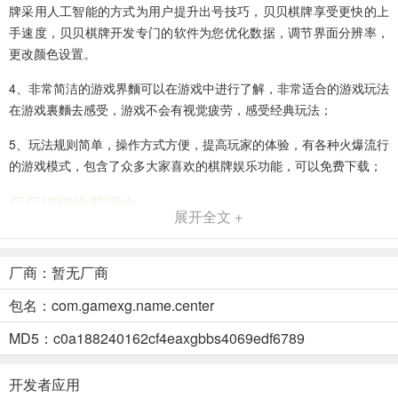
牌采用人工智能的方式为用户提升出号技巧，贝贝棋牌享受更快的上
手速度，贝贝棋牌开发专门的软件为您优化数据，调节界面分辨率，
更改颜色设置。
4、非常简洁的游戏界麵可以在游戏中进行了解，非常适合的游戏玩法
在游戏裏麵去感受，游戏不会有视觉疲劳，感受经典玩法；
5、玩法规则简单，操作方式方便，提高玩家的体验，有各种火爆流行
的游戏模式，包含了众多大家喜欢的棋牌娱乐功能，可以免费下载；
贝贝棋牌推荐理由
展开全文 +
1、是一个智能化的平台，贝贝棋牌让大家掌上掌握有魅力的竞技，流
畅操作方式和高刷新率让长时间看屏幕也舒适，功能丰富，在线体验
厂商：暂无厂商
高手对决等待各位小伙伴体验，如果一个人觉得无聊的时候就可以嚐
试体验这个来棋牌娱乐一下。
包名：com.gamexg.name.center
2、游戏有着非常炫酷的界麵以及动效的设计，给到了玩家们是非常亮
MD5：c0a188240162cf4eaxgbbs4069edf6789
眼的游戏画麵效果服务可以收获到，贝贝棋牌能够来感受到；
开发者应用
3、1.刺激好玩的棋牌娱乐玩法尝试，有专业团队跟进，游戏画风非常