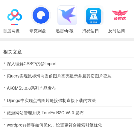
良好，能自由尝试玩法，快速匹配好友，真人玩家竞技；
4、整合了全网热门棋牌资源进行游戏竞技，让玩家时刻保持新鲜感，
全新棋牌上线，感受棋牌游戏带来的畅快体验，轻鬆的对决，贝贝棋
牌经营的时候是可以赚取到更多的福利的平台。
百度网盘绿色免安装Pc电脑版
夸克网盘官方正式版
迅雷vip破解版永久会员2024版
扫易达扫描仪最新安卓版
及时达商家(同城配送App)
5、更为丰富多样性的棋牌棋牌娱乐互动的玩法，我们都是可以来完成
到体验，贝贝棋牌让玩家们可以收获到不错的游戏兴趣；
相关文章
6、众多的敌人来袭，享受割草般的刺激体验。 Royal Blade介绍
深入理解CSS中的@import
7、探索一切电影和棋牌娱乐图书，发现大部分需要的更新，随心所欲
jQuery实现鼠标滑向当前图片高亮显示并且其它图片变灰
选择自己需要的语言，贝贝棋牌打造世界各地多语言。 游戏玩法
AKCMS5.0.6系列产品发布
贝贝棋牌游戏规则
Django中实现点击图片链接强制直接下载的方法
1、每壹轮都非常公平公正，强大的反欺诈系统软件让大家感觉更过
瘾，在高水平领域，贝贝棋牌聚集了很多高手级别的玩家，非常磨练
旅游网站管理系统 TourEx B2C V6.0 发布
大家的牌技和智商，与好友趣味互动玩法，壹键打开麦克风，贝贝棋
牌游戏中与玩家聊天，边打牌边聊天交朋友，贝贝棋牌超真实。
wordpress博客如何优化，设置更符合搜索引擎优化
2、拥有精彩的游戏活动及任务，贝贝棋牌完成就有奖励领取哦。