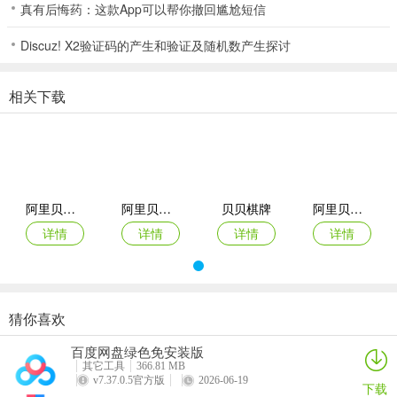
真有后悔药：这款App可以帮你撤回尴尬短信
3、这是非常高质量的体验，非常正规的职业棋局，随时享受战斗乐
Discuz! X2验证码的产生和验证及随机数产生探讨
趣；
4、我们在玩三张牌的时候，要懂得合理的进退才是最好的。在第一圈
相关下载
的时候，贝贝棋牌如果都是比较有经验的玩家就都会选择暗牌跟注。
因为每个玩家都会对自己有信心，至少在没有看牌之前，所以会想尽
一切办法把筹码抬高，这才是主要的目的。
5、超多场次不同乐趣;赛事丰富奖品多多;真人在线秒速配桌;
阿里贝贝棋牌
阿里贝贝棋牌最新版
贝贝棋牌
阿里贝贝棋牌04tt
6、线上一键匹配牌友玩家，线下邀请好友一起竞技。游戏玩法：
详情
详情
详情
详情
7、疯狂炸翻天这个游戏是一款多人在线的扎金花棋牌游戏，贝贝棋牌
玩家朋友们在这里可以体验到最棒的游戏体验，喜欢的朋友快来下载
玩玩看吧！千万不要错过哦。游戏特色：
猜你喜欢
阿里贝贝棋牌注册送10
阿里贝贝棋牌
百度网盘绿色免安装版
详情
详情
其它工具
366.81 MB
v7.37.0.5官方版
2026-06-19
下载