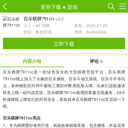
爱吾下载
●
游戏
v3.0
百乐棋牌7911cc
大小：40.1MB
更新：2026-07-20
类别：
角色扮演
系统：Android/ios
立即下载
内容介绍
评论
0
百乐棋牌7911cc是一款绿色安全的大型棋牌竞技平台，百乐棋牌
7911cc线上加入了火爆的百乐捕鱼、百乐斗地主游戏、百乐牛牛等玩
法，各种精彩的对局中都有三重防作弊系统加入哦，玩家们还能邀请
好友上线一起约战竞技。百乐棋牌7911cc靠谱的客服在线服务，24小
时保障线上牌友们的对局安全，喜欢就来百乐棋牌7911cc里尝试一下
吧。
百乐棋牌7911cc亮点
1、专为棋牌爱好者所打造，画面效果精致美观，包含捕鱼，炸金花等