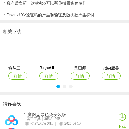
而高倍率打小鱼，暂且不论大材小用一说，如果在炮弹打出之后没有
真有后悔药：这款App可以帮你撤回尴尬短信
带回小鱼的情况下，损失就十分巨大了。
Discuz! X2验证码的产生和验证及随机数产生探讨
百乐棋牌7911cc优势
1、顶级信誉保证，最诚信稳定的斗牛游戏，全球十佳信誉棋牌，绝对
相关下载
可靠，值得玩家下载体验。
2、百乐棋牌7911cc海量的美女玩家在这里与你同时进行紧张的对
局，各式各样的去为玩法，超级经典的场景。
3、这是一个由大厂出品的正宗的棋牌，还有很多明星也在玩哦~是你
魂斗三国0.1折版
Rayadillo移动版
灵画师
指尖魔兽
玩牌不错的选择之一。
详情
详情
详情
详情
猜你喜欢
剑仙轩辕志
余烬列车
云终末地
云晶核手游
百度网盘绿色免安装版
详情
详情
详情
详情
其它工具
366.81 MB
v7.37.0.5官方版
2026-06-19
下载