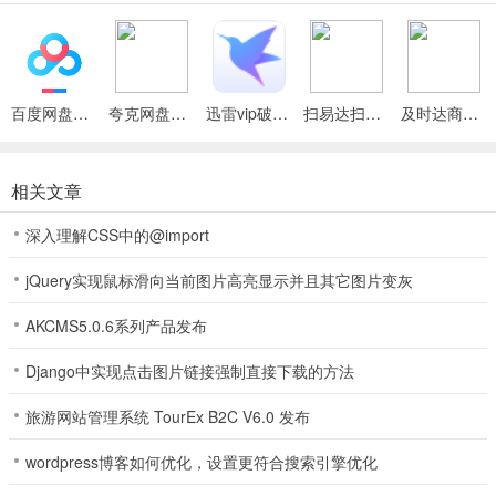
新手玩家上线奖励丰厚，游戏各种模式让你玩到眼花缭乱;
操作方式十分的简单大方，搭配了专门的新手指导，可以快速上手
百万真实玩家同台，秒速匹配对手，体验精彩又刺激的真人竞技;
百度网盘绿色免安装Pc电脑版
夸克网盘官方正式版
迅雷vip破解版永久会员2024版
扫易达扫描仪最新安卓版
及时达商家(同城配送App)
叫我棋牌2026最新版攻略
捕鱼
相关文章
1.多打小鱼
深入理解CSS中的@import
很多玩家就会疑问，小鱼金币数量低，打再多也获得不了太多金币，
jQuery实现鼠标滑向当前图片高亮显示并且其它图片变灰
但是在华乐棋牌游戏游戏初期，自己金币数量本就有限，加上炮弹等
级本来就不高，小鱼捕获的概率大，这时候打小鱼是积累金币最佳方
AKCMS5.0.6系列产品发布
法。
Django中实现点击图片链接强制直接下载的方法
2.放眼全局
旅游网站管理系统 TourEx B2C V6.0 发布
玩家不要总是盯着自己的一亩三分地不放，要把眼光放远，看重目标
wordpress博客如何优化，设置更符合搜索引擎优化
就放手去打不要吝啬金币，虽然有些大鱼很难打到，但是机会来了也
不要放过。