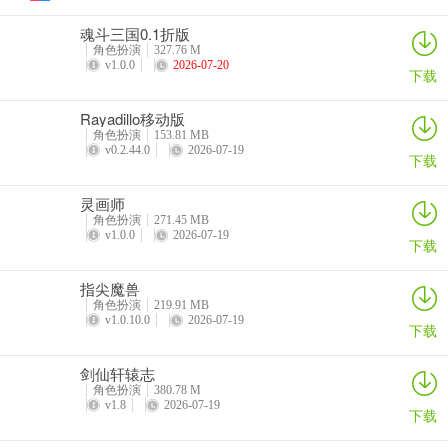
全新防小助手体系，确保服务平台绿色健康安全无辅助，大伙儿能够
安心来玩;
魂斗三国0.1折版
角色扮演
327.76 M
v1.0.0
2026-07-20
游戏类型丰富多彩，总共有十几种游戏，每一个游戏玩家能够寻找自
下载
身喜爱的
Rayadillo移动版
叫我棋牌2026最新版游戏的玩法各种各样的，相同的游戏能够搞出不
角色扮演
153.81 MB
v0.2.44.0
2026-07-19
一样的花样;
下载
暖心的在线客服系统，不管您有任意难题能够立即帮您处理。
灵画师
角色扮演
271.45 MB
玩法丰富多样，游戏排行榜实时更新，华乐棋牌游戏排名靠前有机会
v1.0.0
2026-07-19
下载
赢大奖。
指尖魔兽
角色扮演
219.91 MB
v1.0.10.0
2026-07-19
下载
剑仙轩辕志
角色扮演
380.78 M
v1.8
2026-07-19
下载