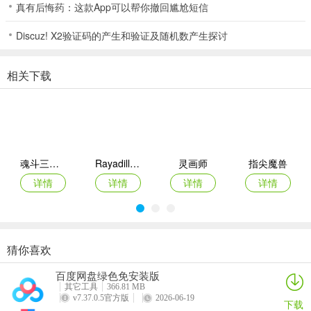
真有后悔药：这款App可以帮你撤回尴尬短信
3.容易捕获的鱼
Discuz! X2验证码的产生和验证及随机数产生探讨
①刚露头或者即将游走只剩尾巴的鱼;
相关下载
②从左下角或右下角斜着向上游的鱼;
4.专打大鱼的技巧
①7号炮射击小鱼群看看收益。试射3次看收获的金币有没有超过21
个，通过这个数据可以判断出吃分周期和出分周期。
魂斗三国0.1折版
Rayadillo移动版
灵画师
指尖魔兽
②3号打4分鱼，通过发射子弹消耗的金币和打掉鱼收获的金币对比来
详情
详情
详情
详情
判断。
③新手场鲨鱼比较好打，要多尝试但是不要执着。
④自己门口游出去的鲨鱼打3-5枪，别人门口没打掉游过来的鲨鱼打2-
猜你喜欢
剑仙轩辕志
余烬列车
云终末地
云晶核手游
3枪。
百度网盘绿色免安装版
详情
详情
详情
详情
其它工具
366.81 MB
叫我棋牌2026最新版优势
v7.37.0.5官方版
2026-06-19
下载