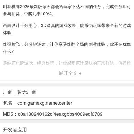
叫我棋牌2026最新版每天都会给玩家下达不同的任务，完成任务即可
参与抽奖，中奖几率100%。
画面设计十分用心，3D逼真的游戏效果，能够为玩家带来全新的游戏
体验!
炸弹横飞，分分钟逆袭，让你享受炸翻全场的刺激体验，你还在犹豫
什么?
最纯正棋牌游戏，经典好玩，让你感受原汁原味的正宗打法，值得推
荐。
展开全文 +
包含海量经典棋牌玩法，种类齐全，游戏各玩法轻松体验;
厂商：暂无厂商
叫我棋牌2026最新版亮点
包名：com.gamexg.name.center
游戏规则简单上手快，但是牌局变换莫测，瞬息万变;
MD5：c0a188240162cf4eaxgbbs4069edf6789
新手玩家上线就送金币，好礼享不停;
超多玩家真实在线，上线就匹配，随时开战;
开发者应用