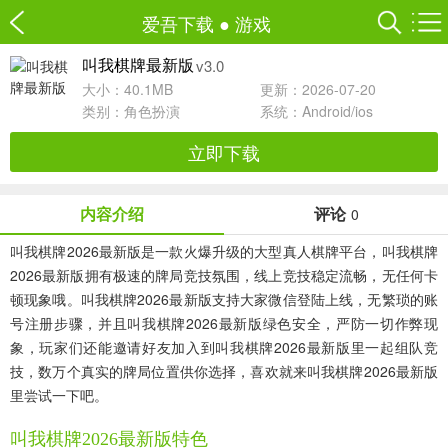
爱吾下载
●
游戏
v3.0
叫我棋牌最新版
大小：40.1MB
更新：2026-07-20
类别：
角色扮演
系统：Android/ios
立即下载
内容介绍
评论
0
叫我棋牌2026最新版是一款火爆升级的大型真人棋牌平台，叫我棋牌
2026最新版拥有极速的牌局竞技氛围，线上竞技稳定流畅，无任何卡
顿现象哦。叫我棋牌2026最新版支持大家微信登陆上线，无繁琐的账
号注册步骤，并且叫我棋牌2026最新版绿色安全，严防一切作弊现
象，玩家们还能邀请好友加入到叫我棋牌2026最新版里一起组队竞
技，数万个真实的牌局位置供你选择，喜欢就来叫我棋牌2026最新版
里尝试一下吧。
叫我棋牌2026最新版特色