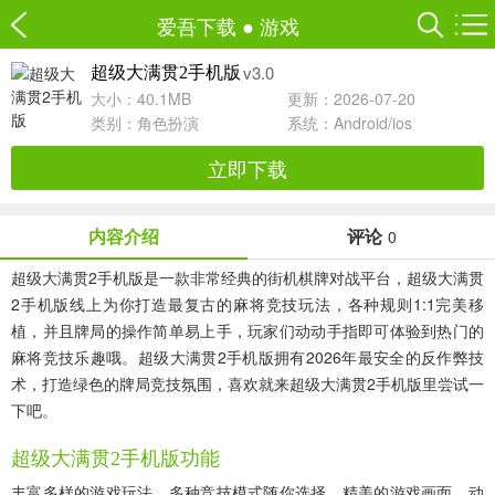
爱吾下载
●
游戏
v3.0
超级大满贯2手机版
大小：40.1MB
更新：2026-07-20
类别：
角色扮演
系统：Android/ios
立即下载
内容介绍
评论
0
超级大满贯2手机版是一款非常经典的街机棋牌对战平台，超级大满贯
2手机版线上为你打造最复古的麻将竞技玩法，各种规则1:1完美移
植，并且牌局的操作简单易上手，玩家们动动手指即可体验到热门的
麻将竞技乐趣哦。超级大满贯2手机版拥有2026年最安全的反作弊技
术，打造绿色的牌局竞技氛围，喜欢就来超级大满贯2手机版里尝试一
下吧。
超级大满贯2手机版功能
丰富多样的游戏玩法，多种竞技模式随你选择，精美的游戏画面，动