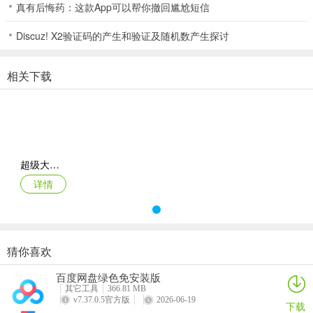
真有后悔药：这款App可以帮你撤回尴尬短信
无牛：任意三张牌数字总和都不是10的倍数。
3.牌面点数
Discuz! X2验证码的产生和验证及随机数产生探讨
大王、小王、J、Q、K都是当10点，然后A是当1点，其他的牌型当自
相关下载
身的点数。
特殊：当手上的牌可以凑成牛牛或者以上牌型时，大、小王可以百
变，当做任意点数。
(但不能当做J、Q、K，来组成四花牛和五花牛)
超级大满贯2手机版下载
4.牌型组合
详情
牌局开始每个人手中都有五张牌，然后玩家需要将手中任意三张牌凑
成10点或20点或30点都可以，这样是被称之为牛。接下来在将其余的
两张的点数相加得出几点。去掉十位数，只留个位数来进行比较，如
猜你喜欢
果接下来两张的相加点数也正好是整数的话，那就是最大的牌型：
百度网盘绿色免安装版
超级大满贯2手机版核心
其它工具
366.81 MB
v7.37.0.5官方版
2026-06-19
下载
1、玩棋牌的人是非常多的，系统匹配对手的时间非常快，几乎秒进房