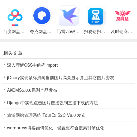
游戏开始后系统发牌，每个玩家分得五张牌，玩家排好牌型后亮牌比
较大小，所有玩家比较牌型的大小。牌型最大的一方胜利。(胜出玩家
每局只会有一个)
百度网盘绿色免安装Pc电脑版
夸克网盘官方正式版
迅雷vip破解版永久会员2024版
扫易达扫描仪最新安卓版
及时达商家(同城配送App)
牌型
1.游戏用牌
相关文章
一副牌，54张牌。
深入理解CSS中的@import
2.牌型说明：
jQuery实现鼠标滑向当前图片高亮显示并且其它图片变灰
五花牛：五张牌皆为J，Q，K中任意。
AKCMS5.0.6系列产品发布
四花牛：四张牌皆为J，Q，K中任意。第5张为10。
Django中实现点击图片链接强制直接下载的方法
牛牛：三张牌数字总和为10的倍数，另两张数字总和也为10的倍数。
旅游网站管理系统 TourEx B2C V6.0 发布
牛九-牛一：三张牌数字总和为10的倍数，另两张数字总和除以10余
wordpress博客如何优化，设置更符合搜索引擎优化
几称牛几。