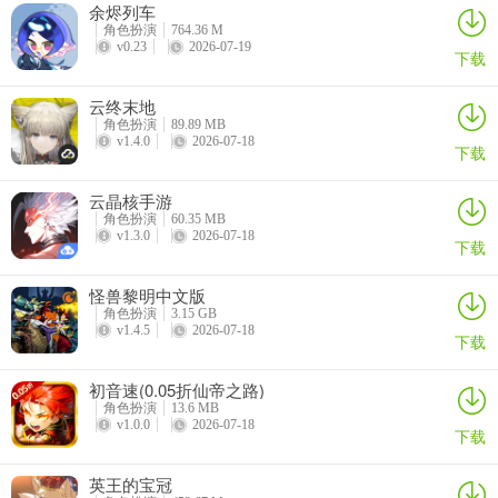
余烬列车
还没听牌，或其待牌是别的牌，导致不能胡牌，过完一轮的时候你也
角色扮演
764.36 M
出这张牌时下家又正好等这张牌胡，正好他听胡了或者他打算要了。
v0.23
2026-07-19
下载
3、有时候麻将也会出现吃死猫的现象，在进行清一色、大三元和双龙
云终末地
抱的时候，会出现包牌和落牌的情况。落牌是已经吃、碰或杠了的
角色扮演
89.89 MB
牌。例如在某家清一色之后，清一色的赢家的落牌，需要出牌者承担
v1.4.0
2026-07-18
下载
这部分落牌的损失，用来惩罚那一家明知道有人在做清一色还打同一
类牌，这种叫包牌。在大三元和双龙抱出现时，也会有此类现象。
云晶核手游
角色扮演
60.35 MB
v1.3.0
2026-07-18
下载
怪兽黎明中文版
角色扮演
3.15 GB
v1.4.5
2026-07-18
下载
初音速(0.05折仙帝之路)
角色扮演
13.6 MB
v1.0.0
2026-07-18
下载
英王的宝冠