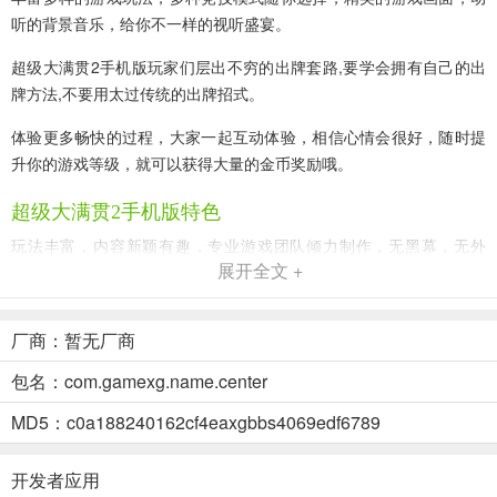
听的背景音乐，给你不一样的视听盛宴。
超级大满贯2手机版玩家们层出不穷的出牌套路,要学会拥有自己的出
牌方法,不要用太过传统的出牌招式。
体验更多畅快的过程，大家一起互动体验，相信心情会很好，随时提
升你的游戏等级，就可以获得大量的金币奖励哦。
超级大满贯2手机版特色
玩法丰富，内容新颖有趣，专业游戏团队倾力制作，无黑幕，无外
展开全文 +
挂。
操作简单，规则正宗地道，各种闯关模式，单机游戏一应俱全，你喜
厂商：暂无厂商
欢的这里都有。
包名：com.gamexg.name.center
棋牌娱乐性非常的强，大量的福利可以进行领取，得到最放松的体
验，没有任何限制的玩法。
MD5：c0a188240162cf4eaxgbbs4069edf6789
超级大满贯2手机版玩法
开发者应用
通比牛牛玩法规则