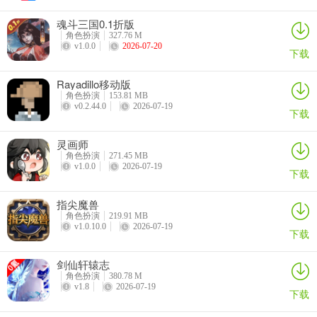
间，让我们玩游戏不等待
魂斗三国0.1折版
角色扮演
327.76 M
2、画风十分的精美，每一处细节都值得欣赏，再配以动听的背景音
v1.0.0
2026-07-20
下载
乐，那感觉简直妙不可言
3、超级大满贯2手机版每天都有新的任务更新，奖励丰富，道具金币
Rayadillo移动版
角色扮演
153.81 MB
免费领取，欢乐无穷
v0.2.44.0
2026-07-19
下载
4、全新模式，多种口味，随你选择!全民在线互动，万人对战，更加
灵画师
刺激过瘾。
角色扮演
271.45 MB
v1.0.0
2026-07-19
下载
超级大满贯2手机版技巧
1、打麻将时，不要总是盯着自己的牌，把自己的牌记在心中，注意力
指尖魔兽
主要放在牌桌上，这样好判断对手要或不要哪些牌。而且手上有危险
角色扮演
219.91 MB
v1.0.10.0
2026-07-19
牌也是可以胡牌的，有时候，危险牌因为别人不打很可疑成为对子，
下载
如果能组成牌。所以打牌时，经常有留住危险牌组成搭子，最终等待
剑仙轩辕志
胡牌才是上策。
角色扮演
380.78 M
v1.8
2026-07-19
2、熟张不等于安全张--有时候上家打完，你需要时刻记住:熟张不等于
下载
安全张。因为麻将规则的原因，熟张可能也不安全。比如上一轮这人