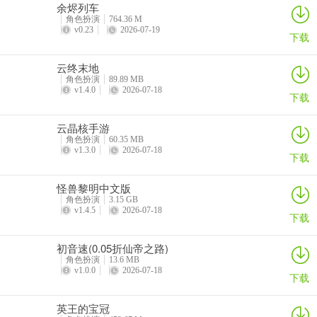
余烬列车
角色扮演
764.36 M
v0.23
2026-07-19
下载
云终末地
角色扮演
89.89 MB
v1.4.0
2026-07-18
下载
云晶核手游
角色扮演
60.35 MB
v1.3.0
2026-07-18
下载
怪兽黎明中文版
角色扮演
3.15 GB
v1.4.5
2026-07-18
下载
初音速(0.05折仙帝之路)
角色扮演
13.6 MB
v1.0.0
2026-07-18
下载
英王的宝冠