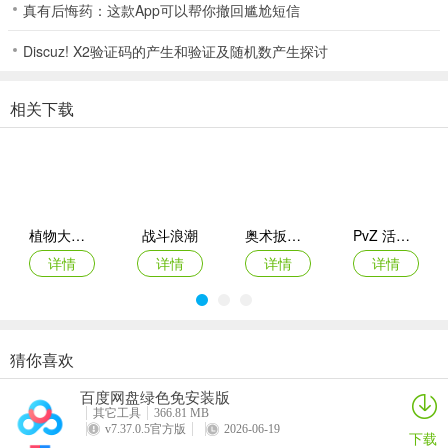
真有后悔药：这款App可以帮你撤回尴尬短信
8、如果结算时牌型相同，比不出大小时，567财神棋牌2026官方版-
Discuz! X2验证码的产生和验证及随机数产生探讨
Android-1.2.2则判定庄家赢。
567财神棋牌2026官方版-Android-1.2优势
相关下载
1、游戏亮点：
2、趣味棋牌游戏内容丰富，每一款都值得玩家们体验，各种各样的元
素内容你都可以放心的在这裏使用，天降红包雨大家可以及时关注领
取红包，是值得玩家们信赖的掌上棋牌平台。恒星捕鱼777极顶电玩
植物大战僵尸GD版
战斗浪潮
奥术扳机手机版
PvZ 活死人之园(塔防射击游戏)
城下载_恒星捕鱼777极顶电玩城手机版下载 游戏功能
详情
详情
详情
详情
3、经典小玛丽玩法再提升！改良式的跑灯型拟真机台，陪玩家欢度无
数时光！享受水果转轮的刺激快感，体验翻本百倍的双重感受，快来
参与吧！万人在线联机，疯狂赚话费！乐趣多多，话费多多！
猜你喜欢
4、开设好友房，一键邀请好友来游戏，玩法丰富有趣，不卡顿~
镇邪人手游
战地风暴
脆弱的星球折扣版
堡垒之战
百度网盘绿色免安装版
5、总体感觉挺好的，就是有点。。。懵逼 我第一次懵逼的地方是跳
详情
详情
详情
详情
其它工具
366.81 MB
舞，看着音符就在到处找点哪里，然后发现。。。我其实不需要点
v7.37.0.5官方版
2026-06-19
下载