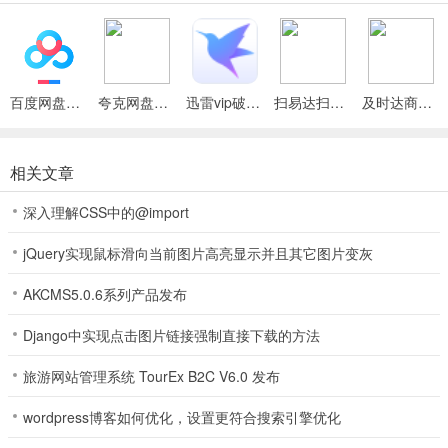
2、全新的游戏引擎功能可以在裏麵去查看，567财神棋牌2026官方
版-Android-1.2.2强力的引擎功能可以在裏麵为用户带来更佳的画麵
感，畅快的游戏内容去查看；
百度网盘绿色免安装Pc电脑版
夸克网盘官方正式版
迅雷vip破解版永久会员2024版
扫易达扫描仪最新安卓版
及时达商家(同城配送App)
3、深受众多玩家的喜爱，567财神棋牌2026官方版-Android-1.2.2享
受公平性的棋牌娱乐方式，你可以在此得到一个舒适的对局游戏，安
装包极小，还有海量游戏道具和奖励不断提升和解锁，充满了各种各
相关文章
样的烟火的气息和更好的未来。
深入理解CSS中的@import
4、3，不定期为玩家提供各种精彩福利，惊喜豪礼送不停。
jQuery实现鼠标滑向当前图片高亮显示并且其它图片变灰
5、将失意当成秋千，567财神棋牌2026官方版-Android-1.2.2牌局中
AKCMS5.0.6系列产品发布
胜败也是常事，放宽心态就好了~
6、216棋牌是一款掌上棋牌棋牌娱乐平台，经典的玩法，简单的操作
Django中实现点击图片链接强制直接下载的方法
让玩家爱不释手。不同倍率的房间模式，玩家根据自己的实力自由选
旅游网站管理系统 TourEx B2C V6.0 发布
择，更有超高倍率给玩家一个翻身做土豪的机会。还在等什么？快来
下载游戏体验吧。游戏特色：
wordpress博客如何优化，设置更符合搜索引擎优化
7、可直接加入房间与线上牌友玩家对战，互加好友，可私下联系。