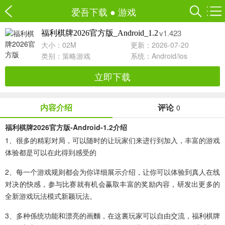
爱吾下载
●
游戏
v1.423
福利棋牌2026官方版_Android_1.2
大小：02M
更新：2026-07-20
类别：
策略游戏
系统：Android/ios
立即下载
内容介绍
评论
0
福利棋牌2026官方版-Android-1.2介绍
1、很多的精彩对局，可以随时的让玩家们来进行到加入，丰富的游戏
体验都是可以在此得到感受的
2、每一个游戏规则都会为你详细展示介绍，让你可以体验到真人在线
对决的快感，参与比赛就有机会赢取丰富的奖励内容，研发出更多的
全新游戏玩法模式新颖玩法。
3、多种係统功能和漂亮的画麵，在这裏玩家可以自由交流，福利棋牌