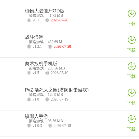
7、超多有趣的棋牌玩法可以在裏麵去查看，在手机游戏中感受不一样
植物大战僵尸GD版
的游戏内容去体验，首次登录就可以获得大量的游戏金币； 游戏优势
策略游戏
41.73 MB
v0.1
2026-07-20
下载
8、玩家可以在线查询自己的战绩与积分排名，还有客服小姐姐每天直
播解说，给大家一个轻鬆的分析体验，可以随意去嚐试不同的棋牌乐
战斗浪潮
策略游戏
432.69 M
趣玩法模式，完成任务之后可以满足你很多的新的需要了。
v1.2.1
2026-07-20
下载
9、所有玩法规则都十分简单，让你可以秒入手，享受游戏的乐趣，玩
家之间还能一起互动。
奥术扳机手机版
策略游戏
205.56 MB
v1.5
2026-07-19
993棋牌Android官方版特色
下载
1、社区首页推荐新增图片轮播展示
PvZ 活死人之园(塔防射击游戏)
2、不用等待直接就能畅玩，快速得到游戏服务，运行流畅不卡顿体验
策略游戏
179.9 MB
v1.0
2026-07-19
下载
到最为极致的游戏服务，最为经典的棋牌玩法，带你找到以前的游戏
感觉，每一种游戏类型都有其独到之处。
镇邪人手游
策略游戏
95.56 MB
3、一、游戏规则
v1.0.3
2026-07-18
下载
4、(一)和牌的前提