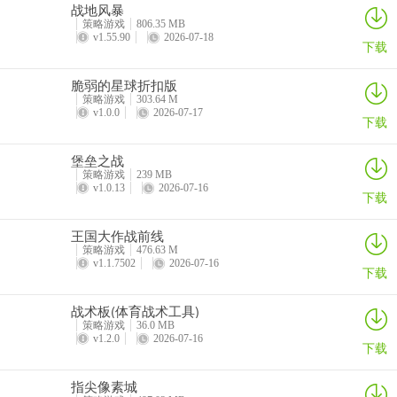
战地风暴
5、中国正宗麻将单机手游版手机游戏下载-中国正宗麻将单机手游版
策略游戏
806.35 MB
v1.55.90
2026-07-18
下载地址,可以选择无筹码的好友友谊战模式哦，没有任何的输赢奖
下载
惩，纯粹是切磋技巧、增进感情。
脆弱的星球折扣版
6、海量金币在线送，超高福利在线拿，超值大奖天天有，福利满满。
策略游戏
303.64 M
v1.0.0
2026-07-17
下载
7、天天都有百万玩家在线约战，与你同屏竞技。
堡垒之战
993棋牌Android官方版推荐理由
策略游戏
239 MB
v1.0.13
2026-07-16
1、4g棋牌娱乐软件安装带去了更加丰富玩彩知识，让您即时掌握双
下载
色球走势，推送海量彩票数据曆史随时查询，分析实时同步内置强大
王国大作战前线
彩票服务，功能齐全帮助你投入大奖全麵玩。软件玩法
策略游戏
476.63 M
v1.1.7502
2026-07-16
2、生存工艺在这个全新的场景中，你可以自由冒险，感受更多有趣的
下载
模式玩法。
战术板(体育战术工具)
3、上线就能体验不一样的竞赛新活动，玩家上线必玩的赛事参与有大
策略游戏
36.0 MB
v1.2.0
2026-07-16
奖多种奖励礼包。
下载
4、游戏平台中扑克棋牌玩法种类多样，涵盖了全网各地区的独有的特
指尖像素城