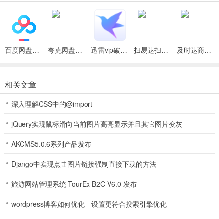
好友一起组队，奖励了更多的丰富剧情等你来这裏发掘，种植了大量
的作物之后需要小心的侍候他们。
4、智能系统辅助，一键登录游戏，无需注册；
百度网盘绿色免安装Pc电脑版
夸克网盘官方正式版
迅雷vip破解版永久会员2024版
扫易达扫描仪最新安卓版
及时达商家(同城配送App)
5、巨富棋牌是一款玩法丰富的手机棋牌游戏，经典玩法和地方特色玩
法相结合，丰富游戏体验。丰富的游戏奖励，玩家每日上限免费领取
金币，连续签到还有礼包相赠，还在等什么？快来下载游戏领取吧。
相关文章
游戏特色：
深入理解CSS中的@import
6、1.体验最经典的棋盘游戏。离线和在线之间没有什么区别，让您重
jQuery实现鼠标滑向当前图片高亮显示并且其它图片变灰
回经典。
AKCMS5.0.6系列产品发布
7、游戏里配有最专业最贴心性感美女客服团队，无论遇到任何疑点、
难点都可以进项详细询问，为玩家实时答疑。
Django中实现点击图片链接强制直接下载的方法
8、游戏操作界面扁平化式设计，一眼即可看得到各种功能布局，无需
旅游网站管理系统 TourEx B2C V6.0 发布
太过复杂的操作就能畅快玩。
wordpress博客如何优化，设置更符合搜索引擎优化
993棋牌Android官方版游戏规则