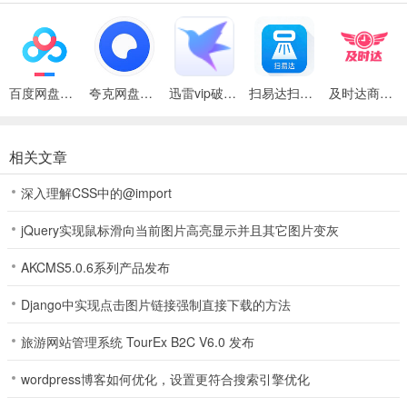
非常的友好，大量的金币道具免费送，赠送丰厚的新手福利，新手玩
家上线即可获取大礼包，开启礼包获取大量的道具。 游戏玩法
7660棋牌Android官方版游戏规则
1、加入了众多精彩好玩的游戏模式都能免费体验，有先进防作弊功能
百度网盘绿色免安装Pc电脑版
夸克网盘官方正式版
迅雷vip破解版永久会员2024版
扫易达扫描仪最新安卓版
及时达商家(同城配送App)
有效保证游戏环境的安全性，和好友在线约牌有实名认证，强大的係
统安全稳定，每天不设置门槛给大家提供更多好玩玩法。
相关文章
2、江西麻将是一款专业的手机棋牌竞技类游戏，在这里为大家提供了
真实刺激的棋牌对局模式，你可以随时的加入其中体验并自定义开设
深入理解CSS中的@import
一个专属的房间，邀请各个好友一起畅玩，通过不断地挑战快速的提
jQuery实现鼠标滑向当前图片高亮显示并且其它图片变灰
升你的实力，感受棋牌游戏的魅力。 游戏特色
AKCMS5.0.6系列产品发布
3、优质的棋牌游戏拥有多种特色玩法
4、**可与牌友玩游戏的同时互动聊天，还有各种互动工具，棋牌娱乐
Django中实现点击图片链接强制直接下载的方法
无限。
旅游网站管理系统 TourEx B2C V6.0 发布
5、每日登录就可以领取金币，还有各种游戏活动福利等你来参与。
wordpress博客如何优化，设置更符合搜索引擎优化
7660棋牌Android官方版特色