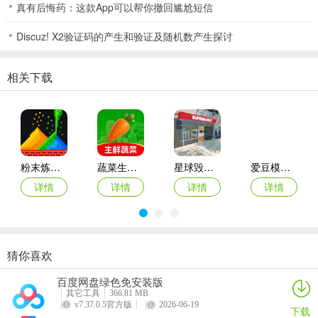
真有后悔药：这款App可以帮你撤回尴尬短信
1、1.四川麻将血流成河支持微信和QQ等方式登录。
Discuz! X2验证码的产生和验证及随机数产生探讨
2、999棋牌棋牌娱乐是一款非常好玩的棋牌游戏，每天上面有海量玩
家在线陪玩，系统智能为玩家快速匹配牌友，还可自己创建私人房
间，邀请好友一起来切磋牌技，在竞技过程还可以互发表情包，语音
相关下载
聊天，欢乐无限。游戏特色：
3、专业游戏平台，收录了各种类型的棋牌游戏，最常见的，斗牛，捕
鱼平台应有尽有。
7660棋牌Android官方版优势
粉末炼金术无限货币最新安卓版
蔬菜生鲜配送超市最新手机版
星球毁灭模拟器功能菜单最新手机版
爱豆模拟器
1、熊猫棋牌网站是一款十分火热的手机棋牌游戏，这款棋牌融入了斗
详情
详情
详情
详情
地主游戏、牛牛、炸金花等十几种棋牌游戏种类，玩家可以根据自己
的需求来进入不同的房间，和全国各地的好友一起战斗，乐趣无穷，
有兴趣的小伙伴快来下载游戏试一试吧~游戏特色：
猜你喜欢
2、--客服小姐姐24小时在线服务，贴心的一对一解决各种问题，随叫
宇宙农场物语手机版
欢乐斗萌将官方版
Eggstreme Farming游戏
珍珠奶茶革命
随到；游戏玩法：
百度网盘绿色免安装版
详情
详情
详情
详情
其它工具
366.81 MB
3、健康的游戏配色可以有效缓解玩家的眼睛疲劳，让玩家更安全地参
v7.37.0.5官方版
2026-06-19
下载