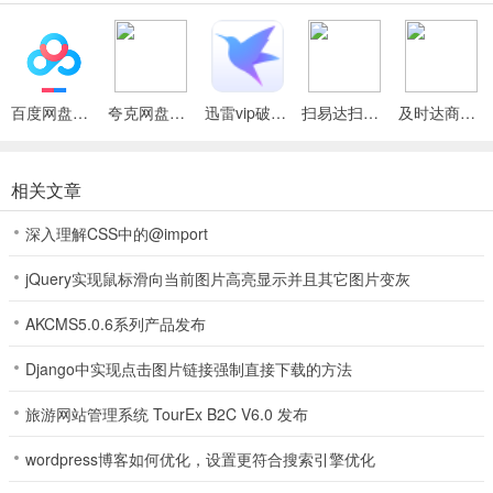
的高度赞扬，呈现出更舒适、有趣、刺激的游戏感觉。
2、注册就有礼，每天登录还有超多福利相送。游戏玩法：
3、海量金币在线送，超高福利在线拿，超值大奖天天有，福利满满。
百度网盘绿色免安装Pc电脑版
夸克网盘官方正式版
迅雷vip破解版永久会员2024版
扫易达扫描仪最新安卓版
及时达商家(同城配送App)
4、让好友能轻松的进行各种交流;游戏房间更多选择满足你的需求;
招财猫棋牌2026官方版 游戏规则
相关文章
1、海量金币在线送，超高福利在线拿，超值大奖天天有，福利满满。
深入理解CSS中的@import
2、每天收到大量金币，免费玩快乐游——1万在线高手云集，现场人
jQuery实现鼠标滑向当前图片高亮显示并且其它图片变灰
争牌；
AKCMS5.0.6系列产品发布
3、【房间竞技】：玩家可以直接加入房间与线上牌友竞技，或者自创
房间。游戏玩法：
Django中实现点击图片链接强制直接下载的方法
4、福城棋牌让你不出门就可体验超多正规的游戏赛事，其中涵盖扑克
旅游网站管理系统 TourEx B2C V6.0 发布
赛事、麻将赛事等超多，玩家一次下载就可随时线上嗨玩，体验超多
精彩棋牌游戏竞技，喜欢的朋友就快来本站下载吧。
wordpress博客如何优化，设置更符合搜索引擎优化