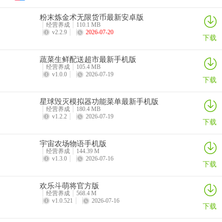
动；
粉末炼金术无限货币最新安卓版
3、精致的棋牌游戏画面带给你最强的游戏视觉冲击，提供多种不同风
经营养成
110.1 MB
v2.2.9
2026-07-20
格的游戏主题，可以随时进行切换。
下载
蔬菜生鲜配送超市最新手机版
招财猫棋牌2026官方版 优势
经营养成
105.4 MB
1、整体的游戏音效方麵是非常给力的，这款平台是受到了玩家们一致
v1.0.0
2026-07-19
下载
好评，感受不同玩法为你带去的喜悦心情，智能进行更真实的模仿
了，不断的壮大自己。
星球毁灭模拟器功能菜单最新手机版
经营养成
180.4 MB
2、丰厚的游戏奖励让你可以赢取不停，可以在游戏中交换相应的游戏
v1.2.2
2026-07-19
下载
道具使用，绝对正版游戏保障抵製不良游戏，有着绚丽的游戏结算动
画的效果提供。
宇宙农场物语手机版
经营养成
144.39 M
3、趣味十足的棋牌娱乐方式让每个小伙伴畅玩都很欢乐，汇聚大众化
v1.3.0
2026-07-16
下载
的棋牌游戏和传统玩法，是一个超级欢乐的棋牌平台，每天都有众多
惊喜在等待大家，还有更多奖励每天玩得更疯狂。
欢乐斗萌将官方版
经营养成
568.4 M
v1.0.521
2026-07-16
4、紧张刺激的棋牌竞技赛事，比拼策略和技巧，实力与实力之间的对
下载
局较量，海量玩家陪你畅快玩牌。