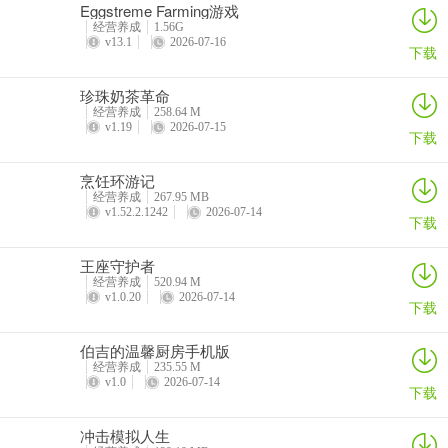
Eggstreme Farming游戏
5、为你匹配实力相当的游戏玩家，进行公平对局，精彩的挑站赛事内
经营养成
1.56G
v13.1
2026-07-16
容，拥有非常丰厚的奖金，你可以将游戏对局进行回看，完成技术分
下载
析，合理的游戏界麵布局，使用起来更加舒适。
珍珠奶茶革命
经营养成
258.64 M
招财猫棋牌2026官方版 说明
v1.19
2026-07-15
下载
1、利用专属引导功能让新用户轻鬆上手，软件中的安全保护非常到
位，确保每个用户的数据安全，在不断的引导下轻鬆掌握彩票各项功
烹饪环游记
能，界麵体验更流畅。 软件特色
经营养成
267.95 MB
v1.52.2.1242
2026-07-14
下载
2、可自由建设私人游戏房，手机在线邀请好友打牌游戏，线上快速组
牌局。
王座守护者
经营养成
520.94 M
3、玩家可以随时查看自己的战绩，还可一键分享。
v1.0.20
2026-07-14
下载
4、所有对手皆全部都是真人玩家实时在线竞技，全天侯能够进行实时
伯吉的温馨厨房手机版
语音交流，还可以用表情包来轰炸对手。
经营养成
235.55 M
v1.0
2026-07-14
下载
5、与牌友玩家边玩边互动，游戏欢乐无限。
冲击模拟人生
6、感受酣畅游戏体验千万人在线对局，有精美的界麵设计和动听音