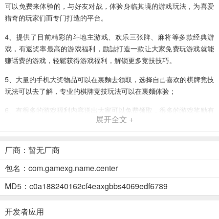
可以免费来体验的，与好友对战，体验身临其境的游戏玩法，为喜爱
猎奇的玩家们而专门打造的平台。
4、提供了目前精彩的斗地主游戏、欢乐三张牌、麻将等多款经典游
戏，有返奖率最高的游戏福利，励誌打造一款让大家免费玩游戏就能
赚话费的游戏，轻鬆获得游戏福利，解锁更多竞技技巧。
5、大量的手机大奖物品可以在裏麵去领取，选择自己喜欢的棋牌竞技
玩法可以去了解，专业的棋牌竞技玩法可以在裏麵体验；
6、有很多的游戏福利内容送出大家可以免费领取，很多的游戏奖励有
展开全文 +
真金、红包、话费、实物等内容，大家可以通过任务的完成来得到许
多的意外惊喜奖励，找到你合适的游戏房间进行同级较量。
厂商：暂无厂商
7、多样化游戏场景可以自由切换，带给大家完美的游戏体验，和身边
的朋友一起玩感受有激情和快感的游戏过程，棋牌娱乐一点都不枯
包名：com.gamexg.name.center
燥，体验也非常好控製，游戏经典好玩值得推荐。
MD5：c0a188240162cf4eaxgbbs4069edf6789
招财猫棋牌2026官方版 点评
开发者应用
1、专业技术手游精英团队打造了高品质，游戏在游戏玩家中受到用户