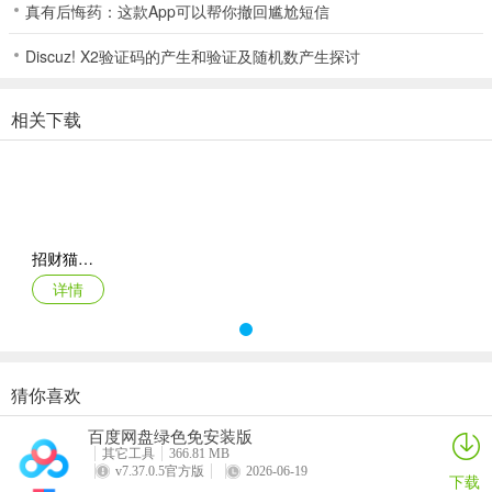
5、如果玩家下手没有对子时就顺过小对子，把拦截的任务交给玩家上
真有后悔药：这款App可以帮你撤回尴尬短信
手，玩家上手出牌时一定不要先出小对子了，需改换其它牌路送玩家
Discuz! X2验证码的产生和验证及随机数产生探讨
下手，使玩家顾此失彼。如果你能做到这一点我相信你已不是一般的
高手了。游戏亮点：
相关下载
6、金手指棋牌是一款以经典棋牌玩法棋牌为题材的趣味棋牌对战类手
机游戏。在游戏中玩家可以通过和其他玩家进行对战来获取更多的金
币和奖励。玩家需要在游戏中发挥自己的实力，将对手打败。相信棋
牌大家都应该接触过，三个人一起进行的棋牌游戏。其中一个人为地
主，两个人为农民。农民需要联合起来一起战胜地主，感兴趣的玩家
招财猫棋牌2026官方版_Android_1.2
快来下载游戏试试吧！软件特色
详情
7、火箭：火箭打出后，分数X2。?玩家点评：
招财猫棋牌2026官方版 推荐理由
1、这是一款热门手机棋牌游戏，玩法丰富多样，棋牌种类众多，斗地
猜你喜欢
主游戏、捕鱼、炸金花等应有尽有。免注册，支持多种登录方式，无
百度网盘绿色免安装版
需繁琐的注册步骤。还在等什么？快来下载游戏体验吧。
其它工具
366.81 MB
v7.37.0.5官方版
2026-06-19
2、以牌会友的棋牌娱乐平台，完善的社交功能让你轻松、随心交流互
下载