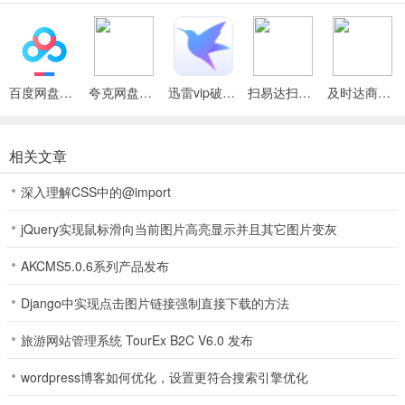
1、独特的玩法让你是更加爱不释手的，可以放心参与游戏每天游戏金
币很多，上线就送豪华礼包比一般棋牌送得更多，有各种新颖的玩法
内容会加入其中，更多新鲜体验。
百度网盘绿色免安装Pc电脑版
夸克网盘官方正式版
迅雷vip破解版永久会员2024版
扫易达扫描仪最新安卓版
及时达商家(同城配送App)
2、采取公平方式对战有风味的独特和交流体验，有众多福利带给各位
玩家不定期举行比赛，随时想玩就玩不管什麽时候都可以体验精彩游
戏内容，非常有市场竞争力，改变传统画麵单调和粗糙的风格。
相关文章
3、其中的任务和模式都非常多，丰富积分等你领取，每天开启精彩赛
深入理解CSS中的@import
事让大家免费进行体验，多元化游戏风格带来更多好玩主题场景，多
元化游戏风格提供不同主题场景。
jQuery实现鼠标滑向当前图片高亮显示并且其它图片变灰
4、没有任何的门槛限製，随心所欲的竞技，支持多种不同的登录方式
AKCMS5.0.6系列产品发布
进行游戏竞技，全新的排位赛模式等你在游戏中不断体验，不断挑战
自己的极限，快速提升牌技。
Django中实现点击图片链接强制直接下载的方法
麋鹿棋牌2026官方版 介绍
旅游网站管理系统 TourEx B2C V6.0 发布
1、从中玩家们是可以发现到很多的创新游戏内容，得到惊喜的游戏玩
wordpress博客如何优化，设置更符合搜索引擎优化
法，来感受到很多的好玩兴趣游戏，享受到丰富的游戏体验；