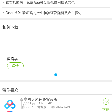
真有后悔药：这款App可以帮你撤回尴尬短信
2、可以有更多的实力相当的对手与你完成到匹配，从而来帮助到你获
取到一个不错的公平竞技的玩法，游戏的体验是更好的；
Discuz! X2验证码的产生和验证及随机数产生探讨
3、需要在这裏建设一个巨大的农场和牧场来工作，超酷的游戏界麵动
画与特效内容丰富视觉体验，很好的牌技交流中心，互相分享玩法，
相关下载
全国的高手玩家们汇聚，与他们进行同场打牌。西元棋牌下载_西元棋
牌下载安装 相关点评
4、牌面大小顺序:豹牌、顺金牌、三张牌、顺子牌、对子牌、单张牌
5、收录超高人气棋牌，玩法多样，经典丰富好玩；
麋鹿棋牌2026官方版_Android_1.2
详情
6、比牌：从第二轮开始，玩家在投注前可以选择“比牌”，提出比牌的
用户将会加倍。
7、完美移植街机捕鱼玩法，刮起全民捕鱼风暴！
猜你喜欢
8、真实化的物理引擎特效，可以让玩家们在游戏中来获得更多的模
拟。小编点评
百度网盘绿色免安装版
其它工具
366.81 MB
9、公平竞争，顶尖防作弊技术，跑的快，输赢看水平，享受公平。软
v7.37.0.5官方版
2026-06-19
下载