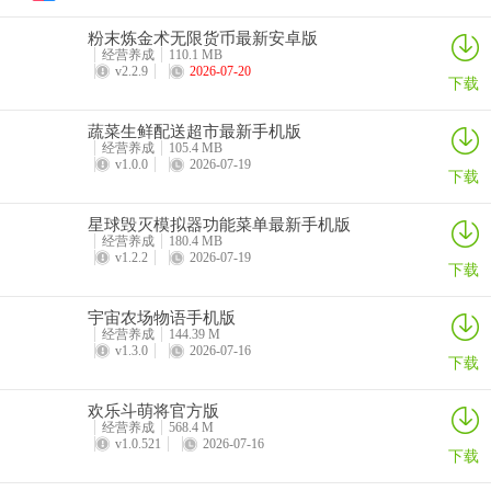
件优势
粉末炼金术无限货币最新安卓版
麋鹿棋牌2026官方版 点评
经营养成
110.1 MB
v2.2.9
2026-07-20
下载
1、**多种倍率多种场次供玩家选择，输赢全靠本事；游戏玩法：
蔬菜生鲜配送超市最新手机版
2、全网多款棋牌棋牌娱乐游戏玩法，多种多样的棋牌游戏模式规则，
经营养成
105.4 MB
上百种棋牌棋牌娱乐竞技等你体验。街机水浒传正式版推荐理由
v1.0.0
2026-07-19
下载
3、新手注册可以获得丰厚的新手大礼包，开启后会有海量的金币使
星球毁灭模拟器功能菜单最新手机版
用，在游戏对局中押注自己的金币展开游戏对战；
经营养成
180.4 MB
v1.2.2
2026-07-19
下载
4、百万棋牌真人玩家，随时在线与你展开最精彩的同场竞技，随时随
地都能享受到更多的惊喜。无他棋牌正式版亮点推荐
宇宙农场物语手机版
经营养成
144.39 M
5、玩法正宗地道，移植了民间地道的规则玩法，内置教程，老少皆宜
v1.3.0
2026-07-16
下载
的棋牌游戏。
6、c、很喜欢海贼王了，可以说是一个十足的海贼迷了，熟悉的人物
欢乐斗萌将官方版
经营养成
568.4 M
都能去收集，福利也丰富，挺不错的。
v1.0.521
2026-07-16
下载