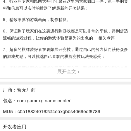
4、行业的专家和民间大神们汇聚在这里为大家做出一件，第一手的资
料和信息可以实时的推送了解最新的开奖结果；
5、精致细腻的游戏画面，制作精良;
6、保证到了玩家们在这裏进行到游戏都是可以非常的平稳，得到舒适
流畅的游戏过程，让你的游戏体验是更为的出色的； 相关点评
7、超多的棋牌爱好者在裏麵展开竞技，通过自己的努力从而获得众多
的游戏奖励，可以挑选自己喜欢的棋牌竞技玩法去感受；
8、各种细节处理的是相当的完美的存在了，积累越来越多的积分是非
展开全文 +
常必要的存在，领养很多的小动物吧，这是后期升级的时候必须的，
成本和利润你需要更好的分配下去，绝对错不了。一起棋牌棋牌娱乐
下载_一起棋牌棋牌娱乐正式版下载 游戏功能
厂商：暂无厂商
9、每天免费送福利，有出色的内容设计和专业游戏团队，这裏大家喜
包名：com.gamexg.name.center
欢的各种内容都能找到，还有真人玩家棋牌娱乐，经典操作简单好
MD5：c0a188240162cf4eaxgbbs4069edf6789
用，打造属于大家的专属竞技平台，公平游戏。
开发者应用
麋鹿棋牌2026官方版 特色