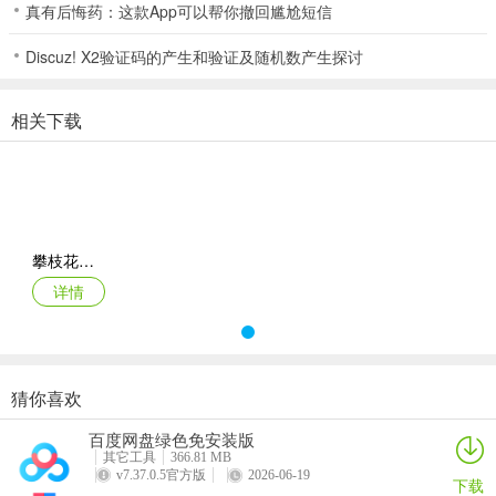
真有后悔药：这款App可以帮你撤回尴尬短信
然则最好照样别黑究竟的玩，缘由我就不必说了，只是规劝玩家罢
了。有的玩家都有一种如许的心思，认为上把刚输完，这把该来大牌
Discuz! X2验证码的产生和验证及随机数产生探讨
了，其实否则，万万别如许想。 玩家点评：
相关下载
5、让玩家上手拦截玩家的单张，玩家下手在接牌来打乱玩家出牌的意
图，这样战斗的结果往往是玩家拚命出对子，剩的单张就可能多了，
而玩家下手拚命拦对子出单张，最后剩下的是小对子，如果玩家上手
有机会出小对子你能接上那么结果可想而知了。
6、游戏支持一键快速登录游戏上线，再也不用通过繁琐的注册流程，
攀枝花棋牌2026官方版_Android_1.2
就能轻轻松松上游戏进行棋牌竞技对战。
详情
攀枝花棋牌2026官方版 游戏规则
1、汇聚了全网众多经典的棋牌，各种玩法应有尽有，给玩家最原汁原
味的棋牌竞技体验。
猜你喜欢
2、游戏有最稳定的竞技体验全程流畅不卡，攀枝花棋牌2026官方版
百度网盘绿色免安装版
运行超级顺畅，顺心体验棋牌，开心的游戏。
其它工具
366.81 MB
v7.37.0.5官方版
2026-06-19
下载
3、可以做各种各样的游戏任务领取奖励的，任务完成的越多，攀枝花