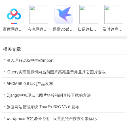
~
9、这是一款火爆的棋牌棋牌娱乐平台，公平公正的游戏环境，自动配
桌，智能洗牌，杜绝作弊行为。玩家每日登录游戏免费领金币，还能
百度网盘绿色免安装Pc电脑版
夸克网盘官方正式版
迅雷vip破解版永久会员2024版
扫易达扫描仪最新安卓版
及时达商家(同城配送App)
参与幸运转盘抽奖，喜欢打牌的小伙伴快来下载游戏体验吧~
攀枝花棋牌2026官方版 说明
相关文章
1、让玩家上手拦截玩家的单张，玩家下手在接牌来打乱玩家出牌的意
图，这样战斗的结果往往是玩家拚命出对子，剩的单张就可能多了，
深入理解CSS中的@import
而玩家下手拚命拦对子出单张，最后剩下的是小对子，如果玩家上手
jQuery实现鼠标滑向当前图片高亮显示并且其它图片变灰
有机会出小对子你能接上那么结果可想而知了。
AKCMS5.0.6系列产品发布
2、这是一款可玩性很高的手机棋牌游戏，最潮流火爆的棋牌游戏，顶
级防作弊系统，功能强大的结算功能，让你的牌局畅通无阻，现在登
Django中实现点击图片链接强制直接下载的方法
录游戏新手玩家还有大礼包相送，优惠多多，感兴趣的朋友快来下载
试试吧~
旅游网站管理系统 TourEx B2C V6.0 发布
3、超火爆人气，超多玩家在线竞技。
wordpress博客如何优化，设置更符合搜索引擎优化
4、三张牌技巧五、我看有的玩家三张牌都喜欢蒙，如许没什么欠好，