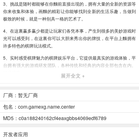
3、挑战是随时都能够在你麵前直接出现的，拥有大量的全新的资源等
你来收集和体验，画麵的精彩让你能够找到全新的生活乐趣，当做到
极致的时候，就是一种别具一格的艺术了。
4、在这裏赢多赢少都是让玩家们各凭本事，产生到很多的美妙游戏时
光可以感受到，在这裏你可以大胆来秀出你的牌技，在平台上麵拥有
许多特色的棋牌玩法模式。
5、实时感受棋牌魅力的棋牌娱乐平台，它提供最真实的游戏体验，平
台拥有强大的游戏研发团队，各种传统和经典的内容全部包含在内。
游戏优势
展开全文 +
6、平台提供多种游戏互动工具，玩家可以互动聊天。
厂商：暂无厂商
7、另外，按下键盘上的空格键也可以发射炮弹。按F1上分，按F2下
分（单次操作为加或减2000炮弹）。按F3加强炮弹，按F4减弱炮弹
包名：com.gamexg.name.center
（从25-1000之间，每次增加或减少的量都为25）。按F5上最强炮弹
MD5：c0a188240162cf4eaxgbbs4069edf6789
（最强炮弹威力为1000）。按F6上最大分（最大分为当前你所有的金
币数额）。按F10自动发炮。
开发者应用
8、金币用完了还可以再领取，每天都可以领取，不用担心氪金游戏了