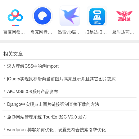
体验吧。
2、可与同城牌友互加好友，互动聊天。游戏玩法：
3、种类丰富，十几款游戏任君挑选，每位玩家都可以找到自己喜欢的
百度网盘绿色免安装Pc电脑版
夸克网盘官方正式版
迅雷vip破解版永久会员2024版
扫易达扫描仪最新安卓版
及时达商家(同城配送App)
游戏种类；
4、--支持二维码快速扫码登录，方便快捷，无需账号登录。
相关文章
四方棋牌优势
深入理解CSS中的@import
1、--百万真人玩家实时在线，提供平台共同对局，四方棋牌其乐无
穷；
jQuery实现鼠标滑向当前图片高亮显示并且其它图片变灰
2、快速的进行到有的开局，四方棋牌即可的来享受到一个惊险刺激的
AKCMS5.0.6系列产品发布
棋牌游戏对局，四方棋牌从中来感受到一个非常的丰富有趣的游戏玩
Django中实现点击图片链接强制直接下载的方法
法体验的；
3、全新上线，四方棋牌玩法丰富，棋牌游戏种类众多，你想玩的在这
旅游网站管理系统 TourEx B2C V6.0 发布
里都能找到。游戏采用顶尖防作弊系统，保证游戏环境公平公正，四
wordpress博客如何优化，设置更符合搜索引擎优化
方棋牌玩家输赢全靠技术，四方棋牌放心游戏。还在等什么？快来下
载游戏体验吧。