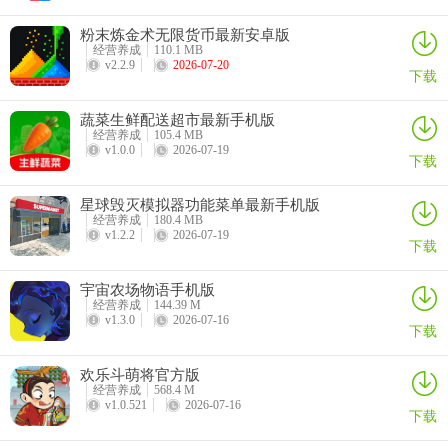
9、游戏之中赢钱是可以提现的，四方棋牌极快到账的速度非常快，四
方棋牌是安全的、放心的，舒心玩棋牌。
粉末炼金术无限货币最新安卓版
经营养成
110.1 MB
v2.2.9
2026-07-20
四方棋牌特色
下载
1、专业的配音主持人为其进行配音的讲解，四方棋牌让名人为你讲解
蔬菜生鲜配送超市最新手机版
一些好的文物的介绍。
经营养成
105.4 MB
v1.0.0
2026-07-19
下载
2、自创房间对战方式，四方棋牌再也不用担心距离问题，四方棋牌携
手好友一起互动游戏，与小伙伴激情交流。
星球毁灭模拟器功能菜单最新手机版
经营养成
180.4 MB
3、辛普森一家iPhone版游戏的画面也是欧美风格为主了，辛普森一
v1.2.2
2026-07-19
下载
家iPhone版游戏的内置倒是和其他的经营小游戏不同，让你感受辛普
森一家下美式的生活方式，所以你就开始建立属于自己的家庭和人生
宇宙农场物语手机版
吧。辛普森一家这款游戏真是好玩的不得了！Homer意外引发的一场
经营养成
144.39 M
核灾难将整个Springfield夷为平地，真是不幸！现在，四方棋牌您的
v1.3.0
2026-07-16
下载
任务是重建它！由《辛普森一家》的编剧策划，在这款城市建设游戏
中建立您自己的生活，四方棋牌感受Springfield的一草一木……都是
欢乐斗萌将官方版
免费的。此应用程序提供内购功能。您可以在设备设置中禁用内购。
经营养成
568.4 M
v1.0.521
2026-07-16
下载
究竟多好玩？让我们一一道来！1. 首先，这是款免费游戏！ 您可以按
您自己的喜好建设Springfield。 帮Homer找到Marge、Bart、Lisa和