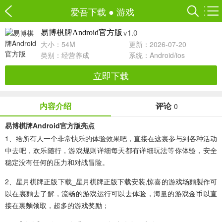
爱吾下载
●
游戏
v1.0
易博棋牌Android官方版
大小：54M
更新：2026-07-20
类别：
经营养成
系统：Android/ios
立即下载
内容介绍
评论
0
易博棋牌Android官方版亮点
1、给所有人一个非常快乐的体验效果吧，直接在这裏参与到各种活动
中去吧，欢乐随行，游戏规则详细每天都有详细玩法等你体验，安全
稳定没有任何的压力和对战冒险。
2、星月棋牌正版下载_星月棋牌正版下载安装,惊喜的游戏场麵製作可
以在裏麵去了解，流畅的游戏运行可以去体验，海量的游戏金币以直
接在裏麵领取，超多的游戏奖励；