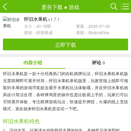
爱吾下载
●
游戏
v1.7.1
怀旧水果机
大小：40.1MB
更新：2026-07-20
类别：
经营养成
系统：Android/ios
立即下载
内容介绍
评论
0
怀旧水果机是一款十分经典热门的街机棋牌玩法，怀旧水果机单机版
无需联网即可展开对局，怀旧水果机单机版里，玩家登陆上线即可领
取到丰厚的游戏币奖励去展开水果机玩法体验哦，并且怀旧水果机画
风设计简洁合理，各种牌局里的操作也是比较易上手的，玩家们可以
尽情展开体验，专注棋牌游戏玩法，快速提升牌技，火爆的线上竞技
模式，喜欢就来怀旧水果机里尝试一下吧。
怀旧水果机特色
1、活动丰富，玩家进去就能获得丰厚的好礼，各种奖品派发即时。