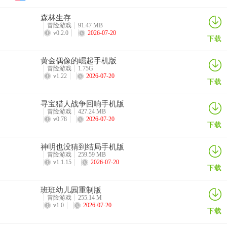
候，就要将主动权转交到队友的手中，同时还要防止地主趁机溜走。
森林生存
这在闲家的阻击位置来说至关重要，先得估计队友手上以及地主手上
冒险游戏
91.47 MB
可能有的牌(连子，对子，单张)，把牌在适当的时侯巧妙的传给你的
v0.2.0
2026-07-20
下载
队友。
黄金偶像的崛起手机版
四：打牌(压牌)——合理的利用自已拥有的炸弹，多个炸弹的时候就
冒险游戏
1.75G
v1.22
2026-07-20
得先看好哪些炸是牺牲品用来作为增翻之用，哪些炸是为自已或队友
下载
争取上手的机会，如果是为队友争取机会，一定要把传牌算好，以防
传入敌手。(切记，不要见多个炸弹就心理松懈，这个是兵家之大忌)
寻宝猎人战争回响手机版
冒险游戏
427.24 MB
v0.78
2026-07-20
当地主连续压牌后，如果能够压上地主的牌。这个时候拼了命也得
下载
上，因为地主这个时候很有可能有要急于出手的牌。如果让他得手，
神明也没猜到结局手机版
你有再好的牌也于世无补.
冒险游戏
259.59 MB
v1.1.15
2026-07-20
五：拆牌——拆牌的技巧性很大，你不但要考虑现在的牌出去后是否
下载
为大，还有考虑下一步该如何走。被拆出的单牌该怎么处理等等一系
班班幼儿园重制版
列问题。在你想出连子的时候，你有时候会要拆对子。建议：如果你
冒险游戏
255.14 M
是六连以下，最多拆2个对，8连最多拆3个对，以此类推，最多不能
v1.0
2026-07-20
下载
超过3个对。