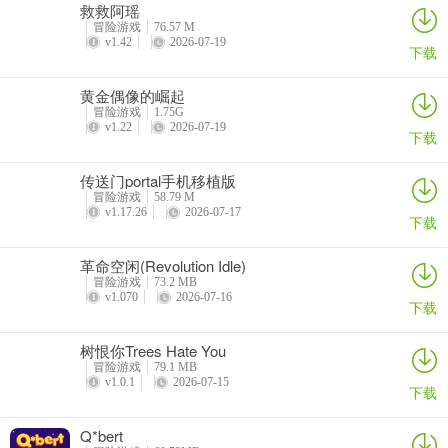
救救阿瑶
六：心态——玩牌的心态很重要。千万不要和你的牌友争吵，即便他
冒险游戏
76.57 M
出错牌，你切不可张口骂人。要时刻记住：玩玩而已
v1.42
2026-07-19
下载
七：算牌——新手大都没有算牌的习惯，我也一样。往往就会在这里
黄金偶像的崛起
输给高手。当然这种习惯不是天生就有需要慢慢培养。当你开始不只
冒险游戏
1.75G
觉得算牌了，说明你向高手的级别上卖出的重要的一步。
v1.22
2026-07-19
下载
传送门portal手机移植版
冒险游戏
58.79 M
v1.17.26
2026-07-17
下载
革命空闲(Revolution Idle)
冒险游戏
73.2 MB
v1.070
2026-07-16
下载
树恨你Trees Hate You
冒险游戏
79.1 MB
v1.0.1
2026-07-15
下载
Q*bert