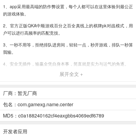
1、app采用最高端的防作弊设置，每个人都可以在这里体验到最公正
的游戏体验。
2、官方正版QKA中顺游戏百分之百全真线上的棋牌pk对战模式，用
户可以进行高频率的匹配竞技。
3、一秒不用等，拒绝排队进房间，轻轻一点，秒开游戏，排队一秒算
我输。
4、安全无插件，输赢全凭自身本事，简直就是实力与运气的角逐。
展开全文 +
官方正版QKA中顺游戏特色
1、百万真人用户在线互动PK，不用担心没有对手，靠实力赢得比
厂商：暂无厂商
赛。
包名：com.gamexg.name.center
2、自由性非常高，绿色有保障，采用了经典的规则，还可以众多牌友
加入其中一起交流。
MD5：c0a188240162cf4eaxgbbs4069edf6789
3、给大家提供精美的礼品可以领取，让你有更高的激情去玩游戏。
开发者应用