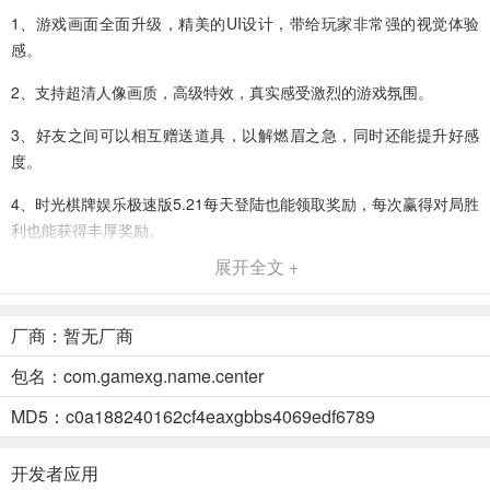
1、游戏画面全面升级，精美的UI设计，带给玩家非常强的视觉体验
感。
2、支持超清人像画质，高级特效，真实感受激烈的游戏氛围。
3、好友之间可以相互赠送道具，以解燃眉之急，同时还能提升好感
度。
4、时光棋牌娱乐极速版5.21每天登陆也能领取奖励，每次赢得对局胜
利也能获得丰厚奖励。
展开全文 +
时光棋牌娱乐极速版5.21背景
整个竞技环境是非常安全有保障的，你可以不断参与挑战，尝试很多
厂商：暂无厂商
精彩地道的模式
包名：com.gamexg.name.center
专业的防作弊系统会时刻给你带来保障，让你可以随时感受很多地道
有趣的赛事
MD5：c0a188240162cf4eaxgbbs4069edf6789
开放式的对战环境，很多场次的玩法是非常具有吸引力的，你可以快
开发者应用
速融入进来