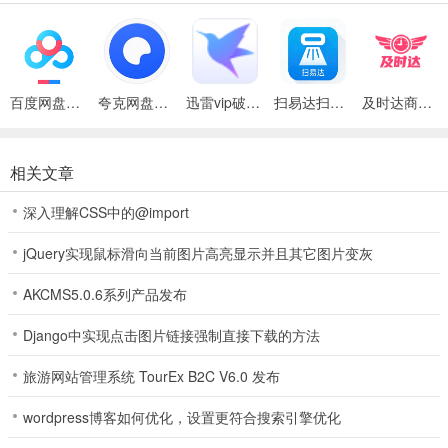
3D逼真的游戏界面炫酷十足，很多特色的玩法都是可以直接加入进来
的，无需等待。
时光棋牌娱乐极速版5.21玩法
百度网盘绿色免安装Pc电脑版
夸克网盘官方正式版
迅雷vip破解版永久会员2024版
扫易达扫描仪最新安卓版
及时达商家(同城配送App)
1.发牌和定地主
①牌数：两幅牌共108张牌,地主33张牌,农民各25张牌
相关文章
②出牌顺序：每局都由地主最先出牌，按照顺时针顺序依次出牌
深入理解CSS中的@import
③发牌：游戏开始后按照顺时针顺序依次发牌，留8张做为底牌
jQuery实现鼠标滑向当前图片高亮显示并且其它图片变灰
④叫地主：随机选择一个玩家开始按照顺时针顺序依次叫分，玩家可
AKCMS5.0.6系列产品发布
以选择叫“1分”、“2分”、“3分”或“不叫”，所叫的分数必须比上一家高。
Django中实现点击图片链接强制直接下载的方法
a.叫3分的玩家直接成为地主。
旅游网站管理系统 TourEx B2C V6.0 发布
b.如果没有玩家叫3分，则叫分最高的玩家成为地主。
wordpress博客如何优化，设置更符合搜索引擎优化
c.如果所有玩家都没叫分，则重新发牌继续叫地主直到产生地主为
止。