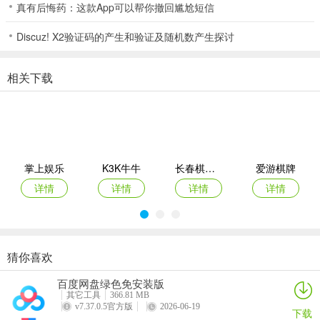
真有后悔药：这款App可以帮你撤回尴尬短信
⑤底牌：确定地主玩家后，底牌发给地主其他玩家不可见。
Discuz! X2验证码的产生和验证及随机数产生探讨
2.牌型
相关下载
单张：任意一张。
顺子：任意五张或以上点数相连的牌，2和王不能出现在顺子中。
对子：任意两张点数相同的牌，相同的大、小王也是对子。
连对：三对或以上点数相连的牌，2和王不能出现在连对中。
掌上娱乐
K3K牛牛
长春棋牌游戏平台
爱游棋牌
详情
详情
详情
详情
三张：任意三张点数相同的牌。
三顺：两组或以上点数相连的三张牌，2和王不能出现在三顺中。
三带二：点数相同的三张牌带一对牌。
猜你喜欢
天天德州棋牌
鬥地主棋牌
新版兄弟互娱
开元328棋牌
飞机带翅膀：三顺带数量相同的对牌。
百度网盘绿色免安装版
详情
详情
详情
详情
其它工具
366.81 MB
时光棋牌娱乐极速版5.21点评
v7.37.0.5官方版
2026-06-19
下载