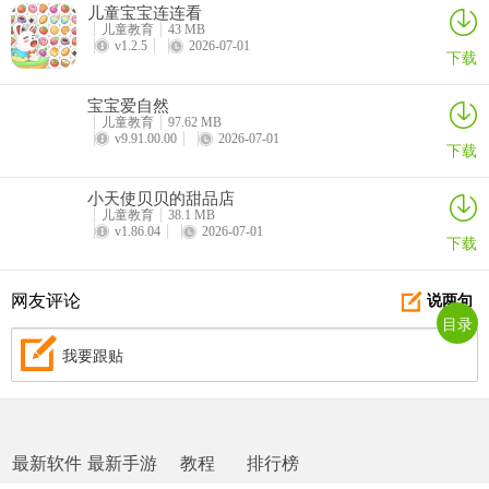
儿童宝宝连连看
儿童教育
43 MB
v1.2.5
2026-07-01
下载
宝宝爱自然
儿童教育
97.62 MB
v9.91.00.00
2026-07-01
下载
小天使贝贝的甜品店
儿童教育
38.1 MB
v1.86.04
2026-07-01
下载
网友评论
说两句
目录
我要跟贴
最新软件
最新手游
教程
排行榜