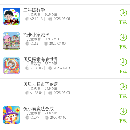
畅快趣味的体验。
三年级数学
5、全新的界面打造，各个模块布局合理，减少误操作，上手更轻松。
儿童教育
10.6 MB
v2.10.18
2026-07-06
下载
托卡小家城堡
儿童教育
309.6 MB
v1.12
2026-07-06
下载
贝贝探索海底世界
儿童教育
55.7 MB
v1.86.05
2026-07-03
下载
贝贝去超市下厨房
儿童教育
64.9 MB
v1.86.04
2026-07-03
下载
兔小萌魔法合成
儿童教育
21.8 MB
v1.0.7
2026-07-02
下载