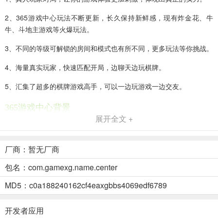
2、365游戏中心玩法不断更新，长久保持新鲜感，现有炸金花、牛
牛、斗地主游戏等火爆玩法。
3、不同的等级可解锁的房间和模式也有所不同，更多玩法等你挑战。
4、海量真实玩家，快速匹配开局，边聊天边玩棋牌。
5、汇集了超多的棋牌游戏高手，可以一边玩游戏一边交友。
365游戏中心背景
展开全文 +
1、这是一款坐车也可以玩的棋牌游戏，游戏时间快，仅仅只需要3分
钟就可以进行一句游戏。
厂商：暂无厂商
2、刺激玩法体验，百人抢庄热闹异常，无限加倍不封顶，发家致富从
这里开始。
包名：com.gamexg.name.center
3、绞尽脑汁的计算，你就可以享受到游戏的真实乐趣，让你体会到最
MD5：c0a188240162cf4eaxgbbs4069edf6789
有趣的棋牌之旅
开发者应用
4、多种玩法随意变，满足你的游戏多元化哦!