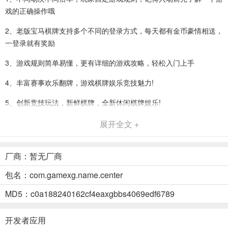
戏的正确操作哦
2、老版宝马棋牌支持多个不同的登录方式，每天都有金币豪情相送，
一登录就有奖励
3、游戏规则简单易懂，更有详细的游戏攻略，轻松入门上手
4、丰富赛事欢乐翻牌，游戏棋牌娱乐竞技魅力!
5、创新竞技玩法，新鲜棋牌，全新休闲棋牌娱乐!
6、免费下载，精致奢华游戏制作，酷炫游戏特效，全新棋牌娱乐棋牌
展开全文 +
游戏体验!
厂商：暂无厂商
老版宝马棋牌特色
1、支持多渠道注册，无需繁琐的步骤，方便快捷
包名：com.gamexg.name.center
2、全网火热的棋牌游戏任何玩家都不会错过，不一样的福利特色带给
MD5：c0a188240162cf4eaxgbbs4069edf6789
你不一样的体验
开发者应用
3、丰富又多样的设置版块，玩家可以在游戏界面中自由更改主页个人