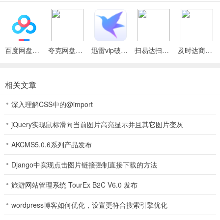
的信息与页面主题内容
4、超多有趣好玩的经典棋牌玩法，让用户可以趣味畅玩
5、无需注册可一键快速登录，感受原汁原味的棋牌麻将游戏，低消
百度网盘绿色免安装Pc电脑版
夸克网盘官方正式版
迅雷vip破解版永久会员2024版
扫易达扫描仪最新安卓版
及时达商家(同城配送App)
耗，操作简易上手。
老版宝马棋牌说明
相关文章
【918棋牌斗地主游戏】
深入理解CSS中的@import
斗地主游戏是流行于湖北武汉、汉阳一带的一种扑克游戏。游戏需由3
jQuery实现鼠标滑向当前图片高亮显示并且其它图片变灰
个玩家进行，用一副54张牌(连鬼牌)，其中一方为地主，其余两家为
另一方，双方对战，先出完牌的一方获胜。
AKCMS5.0.6系列产品发布
梭哈
Django中实现点击图片链接强制直接下载的方法
梭哈是一款扑克游戏，游戏是取黑桃、红桃、草花、方片四种花色的
旅游网站管理系统 TourEx B2C V6.0 发布
扑克进行游戏，港式五张游戏使用28张扑克牌。游戏人数可为2―5
人。
wordpress博客如何优化，设置更符合搜索引擎优化
【918棋牌二人牛牛】