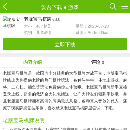
爱吾下载
●
游戏
v3.0
老版宝马棋牌
大小：40.1MB
更新：2026-07-20
类别：
儿童教育
系统：Android/ios
立即下载
内容介绍
评论
0
老版宝马棋牌是一款国内十分经典的大型棋牌对战平台，老版宝马棋
牌线上为你提供老牌的热门棋牌玩法，各种斗牛牛、斗地主游戏、麻
将、二八杠、捕鱼等玩法免费供你去体验哦。老版宝马棋牌新手直接
登录上线，超多的救济金大礼包赠送，让广大牌友们领到手软哦，并
且老版宝马棋牌拥有高清的牌局竞技风格，各种真人音效的代入，还
原了现实牌桌竞技乐趣，喜欢就来老版宝马棋牌里尝试一下吧。
老版宝马棋牌说明
1、不同场次不同倍率，玩家自定游戏规则，记得入场前先了解一下游