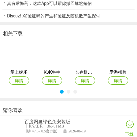
真有后悔药：这款App可以帮你撤回尴尬短信
牛牛又称斗牛，是一种简单却又非常有意思的棋牌游戏,最早起源于我
Discuz! X2验证码的产生和验证及随机数产生探讨
国广东、广西和湖南三省，是一款地方性十足、游戏速度极快、刺激
而惊险的棋牌游戏。牛牛棋牌游戏可以同时供2--6人玩，主要是采用
一副扑克牌其中的52张(除去大小王)；第一局的庄家是随机产生，而
相关下载
后每局的庄家是上一轮游戏中的赢家，每局游戏系统自动洗牌后将5张
牌均匀分给给各位玩家。
【918棋牌炸金花】
“诈金花”又叫三张牌是在全国广泛流传的一种民间多人纸牌游戏，具
掌上娱乐
K3K牛牛
长春棋牌游戏平台
爱游棋牌
有独特的比牌规则。玩家以手中的三张牌比输赢，游戏过程中需要考
详情
详情
详情
详情
验玩家的胆略和智慧，“诈金花是被公认的最受欢迎的纸牌游戏之一。
老版宝马棋牌点评
1、给你更炫酷的体验，也有更多的道具玩法带给你最独特最别样的体
猜你喜欢
天天德州棋牌
鬥地主棋牌
新版兄弟互娱
开元328棋牌
验
百度网盘绿色免安装版
详情
详情
详情
详情
其它工具
366.81 MB
2、老版宝马棋牌具有一键登录功能，可以先体验游戏，如果不好玩可
v7.37.0.5官方版
2026-06-19
下载
以退出游戏