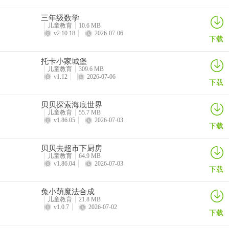
3、让您安心玩游戏的正规棋牌平台，不用费时费力跑到棋牌室
三年级数学
儿童教育
10.6 MB
v2.10.18
2026-07-06
4、平台支持玩家随时回访自己的游戏对局详情，更有复盘功能。
下载
托卡小家城堡
儿童教育
309.6 MB
v1.12
2026-07-06
下载
贝贝探索海底世界
儿童教育
55.7 MB
v1.86.05
2026-07-03
下载
贝贝去超市下厨房
儿童教育
64.9 MB
v1.86.04
2026-07-03
下载
兔小萌魔法合成
儿童教育
21.8 MB
v1.0.7
2026-07-02
下载