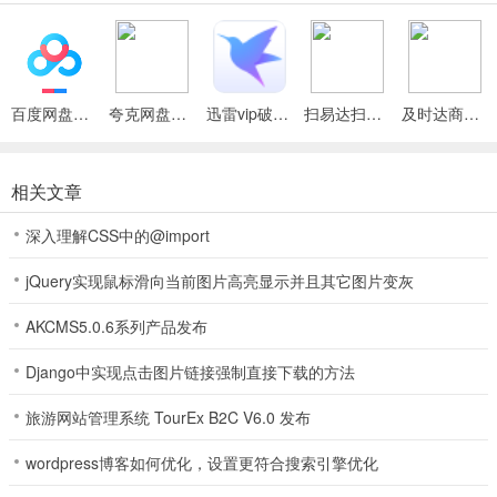
9、邀请好友一起同屏竞技，雅乐棋牌娱乐自由定义游戏规则~
雅乐棋牌娱乐优势
百度网盘绿色免安装Pc电脑版
夸克网盘官方正式版
迅雷vip破解版永久会员2024版
扫易达扫描仪最新安卓版
及时达商家(同城配送App)
1、海量的特色棋牌游戏，如：沈阳、沈阳四冲、大连打滚子等
2、智能匹配牌友，雅乐棋牌娱乐全都是真人实战，对战全凭实力说
相关文章
话。游戏玩法：
深入理解CSS中的@import
3、本游戏根据知名动漫作品《全职猎人X》（Hunter X Hunter）改
编，高忠实原着剧情，让您跟随小杰、奇犽等人的脚步，追捕幻影旅
jQuery实现鼠标滑向当前图片高亮显示并且其它图片变灰
团，重温全职猎人的经典之旅。丰富多彩的卡牌玩法，雅乐棋牌娱乐
上百种霸气和华丽的念技能招式！猎人迷们不可错过的卡牌游戏大
AKCMS5.0.6系列产品发布
作！游戏特色：《全职猎人》首款卡牌游戏大作！有效还原原着人
物，小杰、奇犽、酷拉皮卡、雷欧力皆有出场！现在注册送此四大主
Django中实现点击图片链接强制直接下载的方法
角紫卡！（任选！）杀手家族，雅乐棋牌娱乐好呈现！柯特、伊耳
旅游网站管理系统 TourEx B2C V6.0 发布
谜、席巴、桀诺杀气腾腾，侯你多时！快来挑战一代传奇家族——揍
敌客家族！幻影蜘蛛，定当剿灭！学会念能力，剿灭幻影旅团！收集
wordpress博客如何优化，设置更符合搜索引擎优化
13名蜘蛛卡牌，库洛洛团长不服气！欲与你优质对决！ 蚂蚁Boss，