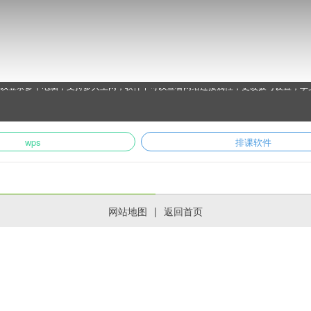
可以登录多个电脑，支持多人上网，软件中可以查看网络连接属性，更改拨号设置，享
wps
排课软件
网站地图
|
返回首页